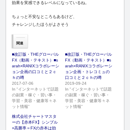
効果を実感できるレベルになっているね。
ちょっと不安なところもあるけど、
チャレンジしたほうがよさそう
関連
■改訂版・THEグローバル
■改訂版・THEグローバル
FX（動画・テキスト）■s
FX（動画・テキスト）■s
arah×RANIXコラボレーシ
arah×RANIXコラボレーシ
ョン企画の口コミと２ｃ
ョン企画・トレコミュの
ｈの噂
口コミと２ｃｈの噂
2017-07-06
2019-09-24
In “インターネットで話題
In “インターネットで話題
の副業・稼ぐ・習い事・
の副業・稼ぐ・習い事・
学習・美容・健康等々ネ
学習・美容・健康等々ネ
ット情報”
ット情報”
株式会社チャートマスタ
ーの【赤本FX】シンプル
×高勝率＝FXの赤本は効