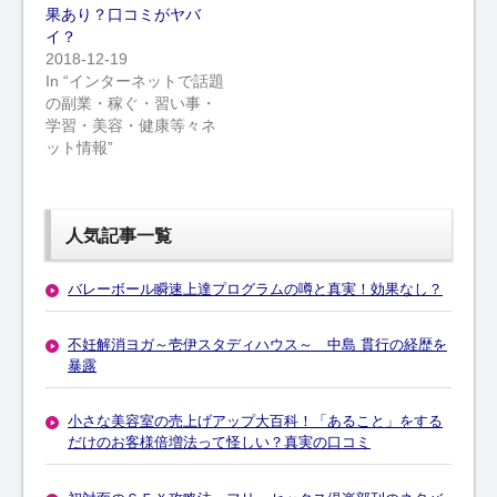
果あり？口コミがヤバ
イ？
2018-12-19
In “インターネットで話題
の副業・稼ぐ・習い事・
学習・美容・健康等々ネ
ット情報”
人気記事一覧
バレーボール瞬速上達プログラムの噂と真実！効果なし？
不妊解消ヨガ～壱伊スタディハウス～ 中島 貫行の経歴を
暴露
小さな美容室の売上げアップ大百科！「あること」をする
だけのお客様倍増法って怪しい？真実の口コミ