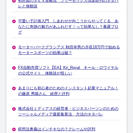
初対面のＳＥＸ攻略法 フリーセックス倶楽部刊のネタバ
レと体験談
可愛い子計画入門 しあわせが向こうからやってくる あ
なたに奇跡の魅力があふれだす！って効果なし？暴露ブロ
グ
モーターパークグラシアス 秋田幸男の月収18万円で始める
モータースポーツの効果は嘘？
FX自動売買ソフト【EA】Kir_Royal キール・ロワイヤル
の公式サイト 体験談が怪しい
あまりにも初心者のためのインスタント起業マニュアル！
の藤原 秀陽さん 経歴と評判
株式会社ミディアスの経営者・ビジネスパーソンのための
ソーシャルメディア最新集客法 方法のネタバレ
瞑想法奥義はインチキなの？クレームや評判