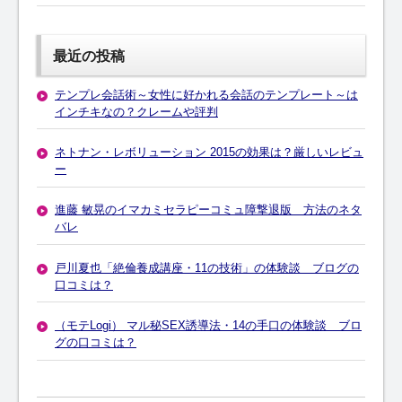
最近の投稿
テンプレ会話術～女性に好かれる会話のテンプレート～は
インチキなの？クレームや評判
ネトナン・レボリューション 2015の効果は？厳しいレビュ
ー
進藤 敏晃のイマカミセラピーコミュ障撃退版 方法のネタ
バレ
戸川夏也「絶倫養成講座・11の技術」の体験談 ブログの
口コミは？
（モテLogi） マル秘SEX誘導法・14の手口の体験談 ブロ
グの口コミは？