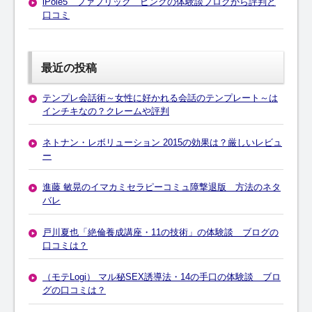
iPole5 ファブリック ピンクの体験談ブログから評判と
口コミ
最近の投稿
テンプレ会話術～女性に好かれる会話のテンプレート～は
インチキなの？クレームや評判
ネトナン・レボリューション 2015の効果は？厳しいレビュ
ー
進藤 敏晃のイマカミセラピーコミュ障撃退版 方法のネタ
バレ
戸川夏也「絶倫養成講座・11の技術」の体験談 ブログの
口コミは？
（モテLogi） マル秘SEX誘導法・14の手口の体験談 ブロ
グの口コミは？