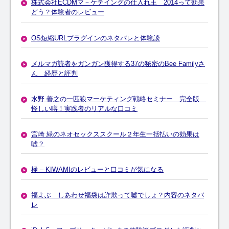
株式会社ECDMマ－ケテイングの仕入れ王 2014って効果
どう？体験者のレビュー
OS短縮URLプラグインのネタバレと体験談
メルマガ読者をガンガン獲得する37の秘密のBee Familyさ
ん 経歴と評判
水野 善之の一匹狼マーケティング戦略セミナー 完全版
怪しい噂！実践者のリアルな口コミ
宮崎 緑のネオセックススクール２年生一括払いの効果は
嘘？
極 – KIWAMIのレビューと口コミが気になる
福よぶ しあわせ福袋は詐欺って嘘でしょ？内容のネタバ
レ