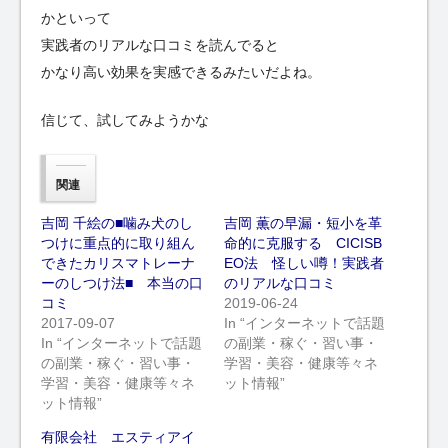
かといって
実践者のリアルな口コミを読んでると
かなり高い効果を実感できるみたいだよね。
信じて、試してみようかな
関連
吉岡 千絵の■噛み犬のし
吉岡 薫の早漏・短小を革
つけに重点的に取り組ん
命的に克服する CICISB
できたカリスマトレーナ
EO法 怪しい噂！実践者
ーのしつけ法■ 本当の口
のリアルな口コミ
コミ
2019-06-24
2017-09-07
In “インターネットで話題
In “インターネットで話題
の副業・稼ぐ・習い事・
の副業・稼ぐ・習い事・
学習・美容・健康等々ネ
学習・美容・健康等々ネ
ット情報”
ット情報”
有限会社 エスティアイ