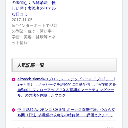
の瞬間むくみ解消法 怪
しい噂！実践者のリアル
な口コミ
2017-11-05
In “インターネットで話題
の副業・稼ぐ・習い事・
学習・美容・健康等々ネ
ット情報”
人気記事一覧
alizadeh siamakのプロメル・ステップメール「プロ1」（1
2ヶ月間）：メッセージを継続的に自動配信し、潜在顧客を
自動的にフォローアップできる画期的マーケティングツー
ル。の方法を体験したブログ
中川 武頼のパチンコ-CR牙狼 ボーナス直撃打法。今なら立
ち回り打法+多機種の攻略法の特典付！ 評価とクチコミ