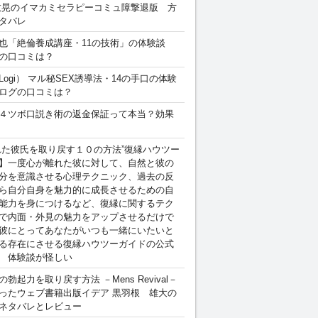
敏晃のイマカミセラピーコミュ障撃退版 方
タバレ
也「絶倫養成講座・11の技術」の体験談
の口コミは？
Logi） マル秘SEX誘導法・14の手口の体験
ログの口コミは？
４ツボ口説き術の返金保証って本当？効果
れた彼氏を取り戻す１０の方法”復縁ハウツー
】一度心が離れた彼に対して、自然と彼の
分を意識させる心理テクニック、過去の反
ら自分自身を魅力的に成長させるための自
能力を身につけるなど、復縁に関するテク
で内面・外見の魅力をアップさせるだけで
彼にとってあなたがいつも一緒にいたいと
る存在にさせる復縁ハウツーガイドの公式
 体験談が怪しい
勃起力を取り戻す方法 －Mens Revival－
ったウェブ書籍出版イデア 黒羽根 雄大の
ネタバレとレビュー