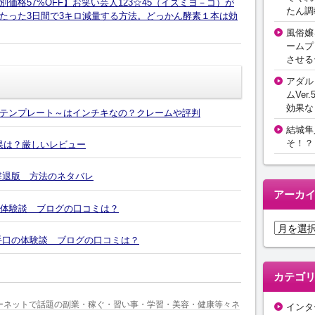
価格57%OFF】お笑い芸人123☆45（イズミヨ－コ）が
たん調
たった3日間で3キロ減量する方法。どっかん酵素１本は効
風俗嬢
ームプ
させる
アダル
ムVer.
効果な
テンプレート～はインチキなの？クレームや評判
結城隼
そ！？
効果は？厳しいレビュー
撃退版 方法のネタバレ
アーカ
の体験談 ブログの口コミは？
ア
4の手口の体験談 ブログの口コミは？
ー
カ
イ
カテゴ
ブ
ーネットで話題の副業・稼ぐ・習い事・学習・美容・健康等々ネ
インタ