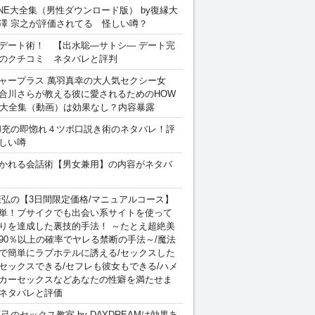
INE大全集（男性ダウンロード版） by復縁大
澤 宗之が評価されてる 怪しい噂？
デート術！ 【出水聡―サトシ― デート完
のクチコミ ネタバレと評判
ャープラス 萬羽真幸の大人気セクシー女
合川さらが教える彼に愛されるためのHOW
sex 大全集（動画）は効果なし？内容暴露
和充の即惚れ４ツボ口説き術のネタバレ！評
しい噂
かれる会話術【男女兼用】の内容がネタバ
康弘の【3日間限定価格/マニュアルコース】
単！ブサイクでも出会い系サイトを使って
りを達成した裏技的手法！ ～たとえ超絶美
90％以上の確率でヤレる禁断の手法～/魔法
で簡単にラブホテルに誘える/セックスした
セックスできる/セフレも彼女もできる/ハメ
カーセックスなどあなたの性癖を満たせま
ネタバレと評価
卓己のセックス教室 by DAYDREAMは効果あ