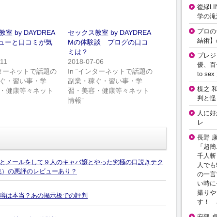
復縁L
学の滝
プロの
室 by DAYDREA
セックス教室 by DAYDREA
結術】
ューと口コミが気
Mの体験談 ブログの口コ
ミは？
プレジ
-11
2018-07-06
優、百
インターネットで話題の
In “インターネットで話題の
to 
ぐ・習い事・学
副業・稼ぐ・習い事・学
楳之 
・健康等々ネット
習・美容・健康等々ネット
判と怪
情報”
人に好
レ
長野 
「超簡
千人斬
とメールをして９人のキャバ嬢とやった究極の口説きテク
人でも
也）の悪評のレビューあり？
の一言
い時に
撮りや
噂は本当？あの掲示板での評判
す！ 
安部 