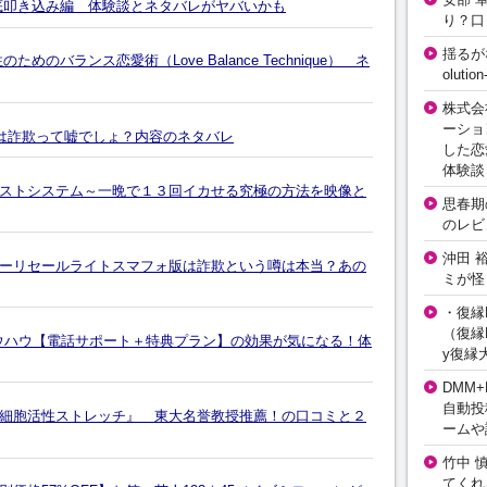
底叩き込み編 体験談とネタバレがヤバいかも
り？口
揺るが
のバランス恋愛術（Love Balance Technique） ネ
olut
株式会
ーショ
トは詐欺って嘘でしょ？内容のネタバレ
した恋
体験談
ストシステム～一晩で１３回イカせる究極の方法を映像と
思春期の
のレビ
沖田 
ーリセールライトスマフォ版は詐欺という噂は本当？あの
ミが怪
・復縁L
（復縁L
枚出すノウハウ【電話サポート＋特典プラン】の効果が気になる！体
y復縁
DMM+
自動投
細胞活性ストレッチ』 東大名誉教授推薦！の口コミと２
ームや
竹中 
てくれ