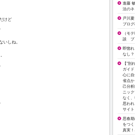
進藤 
法のネ
戸川夏
だけど
ブログ
。
（モテ
談 ブ
ないしね。
即惚れ
なし？
・
【“別
。
ガイド
心に自
省点か
己分析
ニック
なく、
。
思われ
サイト
思春期の
をつく
真実！