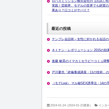
ロハスミッション株式会社の【お試し特別
実践！芸能界、モデルの世界でも絶賛の
果あり？口コミがヤバイ？
最近の投稿
テンプレ会話術～女性に好かれる会話の
ネトナン・レボリューション 2015の
進藤 敏晃のイマカミセラピーコミュ障
戸川夏也「絶倫養成講座・11の技術」
（モテLogi） マル秘SEX誘導法・1
2024-01-24
（2024-01-23更新）
インタ