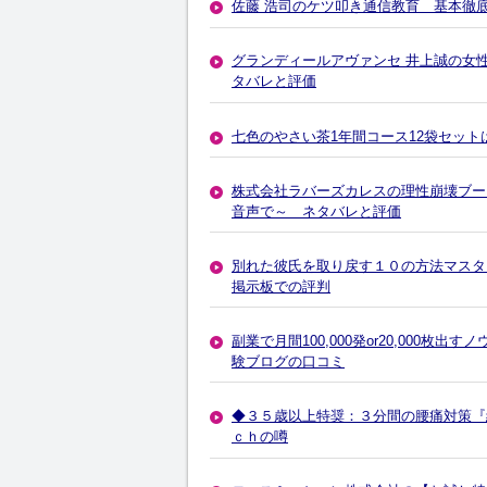
佐藤 浩司のケツ叩き通信教育 基本徹
グランディールアヴァンセ 井上誠の女性のため
タバレと評価
七色のやさい茶1年間コース12袋セッ
株式会社ラバーズカレスの理性崩壊ブー
音声で～ ネタバレと評価
別れた彼氏を取り戻す１０の方法マスタ
掲示板での評判
副業で月間100,000発or20,000
験ブログの口コミ
◆３５歳以上特奨：３分間の腰痛対策『
ｃｈの噂