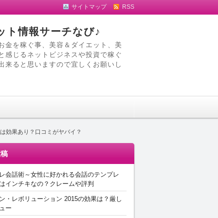
サイトマップ
RSS
ット情報サーチなび♪
お金を稼ぐ事、美容＆ダイエット、美
と感じるネットビジネスや投資で稼ぐ
出来ると思いますので宜しくお願いし
EAMは効果あり？口コミがヤバイ？
投稿
レ会話術～女性に好かれる会話のテンプレ
はインチキなの？クレームや評判
ン・レボリューション 2015の効果は？厳し
ュー