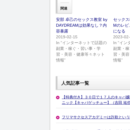
関連
安部 卓己のセックス教室 by
セックス教
DAYDREAMは効果なし？内
Mのレビ
容暴露
になる
2019-02-15
2023-02
In “インターネットで話題の
In “
副業・稼ぐ・習い事・学
副業・稼
習・美容・健康等々ネット
習・美容
情報”
情報”
人気記事一覧
【特典付き】３０日で１７人のキャバ嬢
ニック【キャバゲッチュー】（吉田 祐
フリマサクセスアカデミーは詐欺という