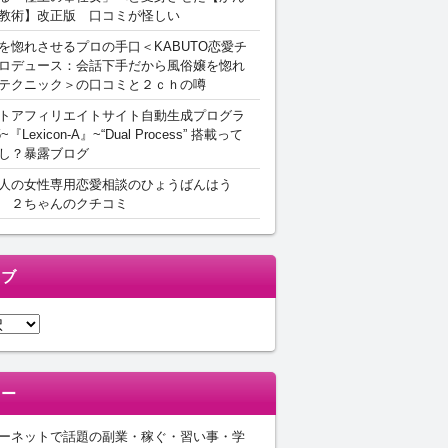
教術】改正版 口コミが怪しい
を惚れさせるプロの手口＜KABUTO恋愛チ
ロデュース：会話下手だから風俗嬢を惚れ
テクニック＞の口コミと２ｃｈの噂
トアフィリエイトサイト自動生成プログラ
5~『Lexicon-A』~“Dual Process” 搭載って
し？暴露ブログ
人の女性専用恋愛相談のひょうばんはう
 ２ちゃんのクチコミ
イブ
リー
ーネットで話題の副業・稼ぐ・習い事・学