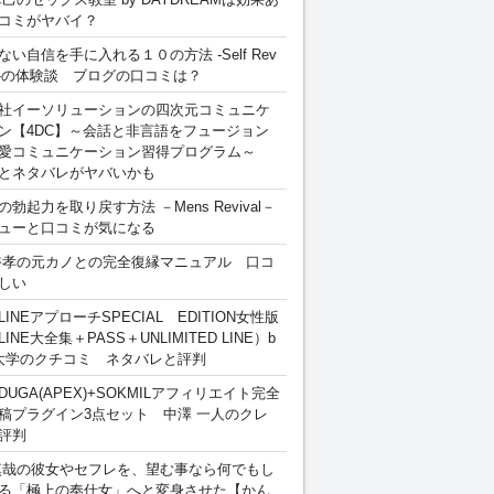
コミがヤバイ？
ない自信を手に入れる１０の方法 -Self Rev
ion-の体験談 ブログの口コミは？
社イーソリューションの四次元コミュニケ
ン【4DC】～会話と非言語をフュージョン
愛コミュニケーション習得プログラム～
とネタバレがヤバいかも
勃起力を取り戻す方法 －Mens Revival－
ューと口コミが気になる
裕孝の元カノとの完全復縁マニュアル 口コ
しい
INEアプローチSPECIAL EDITION女性版
INE大全集＋PASS＋UNLIMITED LINE）b
大学のクチコミ ネタバレと評判
DUGA(APEX)+SOKMILアフィリエイト完全
稿プラグイン3点セット 中澤 一人のクレ
評判
慎哉の彼女やセフレを、望む事なら何でもし
る「極上の奉仕女」へと変身させた【かん