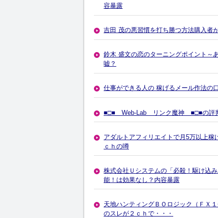
容暴露
吉田 茂の悪習慣を打ち勝つ方法購入者
鈴木 盛文の恋のターニングポイント～
嘘？
仕事ができる人の 稼げるメール作法の
■□■ Web-Lab リンク魔神 ■□■
アダルトアフィリエイトで月5万以上稼
ｃｈの噂
株式会社Ｕシステムの「必殺！駆け込み
能！は効果なし？内容暴露
天地ハンティングＢＯロジック（ＦＸ１
のスレが２ｃｈで・・・