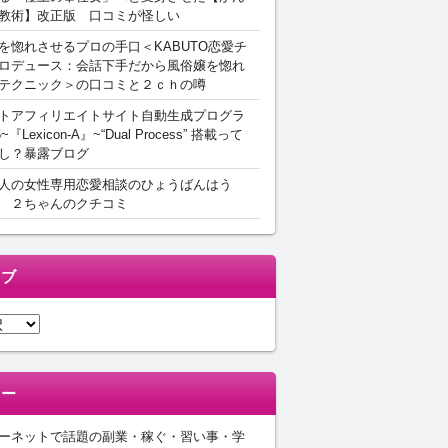
教術】改正版 口コミが怪しい
を惚れさせるプロの手口＜KABUTO恋愛チ
ロデュース：会話下手だから風俗嬢を惚れ
テクニック＞の口コミと２ｃｈの噂
トアフィリエイトサイト自動生成プログラ
5~『Lexicon-A』~“Dual Process” 搭載って
し？暴露ブログ
人の女性専用恋愛相談のひょうばんはう
 ２ちゃんのクチコミ
イブ
リー
ーネットで話題の副業・稼ぐ・習い事・学