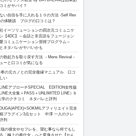
コミがヤバイ？
ない自信を手に入れる１０の方法 -Self Rev
ion-の体験談 ブログの口コミは？
社イーソリューションの四次元コミュニケ
ン【4DC】～会話と非言語をフュージョン
愛コミュニケーション習得プログラム～
とネタバレがヤバいかも
勃起力を取り戻す方法 －Mens Revival－
ューと口コミが気になる
裕孝の元カノとの完全復縁マニュアル 口コ
しい
INEアプローチSPECIAL EDITION女性版
INE大全集＋PASS＋UNLIMITED LINE）b
大学のクチコミ ネタバレと評判
DUGA(APEX)+SOKMILアフィリエイト完全
稿プラグイン3点セット 中澤 一人のクレ
評判
慎哉の彼女やセフレを、望む事なら何でもし
る「極上の奉仕女」へと変身させた【かん