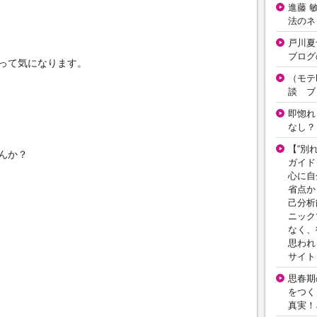
進藤 
法のネ
戸川夏
ブログ
って気になります。
（モテ
談 ブ
即惚れ
なし？
【“別
んか？
ガイド
心に自
省点か
己分析
ニック
なく、
思われ
サイト
思春期の
をつく
真実！