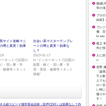
復縁L
学の滝
プロの
結術】
プレジ
優、百
to 
系サイト攻略マニ
出会い系マスターテンプレ
楳之 
の噂と真実！効果
ートの噂と真実！効果な
判と怪
し？
-19
2023-01-17
人に好
レ
インターネットで話題の
In “インターネットで話題の
ぐ・習い事・学
副業・稼ぐ・習い事・学
長野 
・健康等々ネット
習・美容・健康等々ネット
「超簡
情報”
千人斬
人でも
の一言
い時に
撮りや
す！ 
きる超スピード独学英会話術（音声CD付）は効果なし？内
安部 