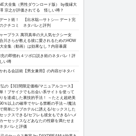
INE大全集（男性ダウンロード版） by復縁大
澤 宗之が評価されてる 怪しい噂？
デート術！ 【出水聡―サトシ― デート完
のクチコミ ネタバレと評判
ャープラス 萬羽真幸の大人気セクシー女
合川さらが教える彼に愛されるためのHOW
sex 大全集（動画）は効果なし？内容暴露
和充の即惚れ４ツボ口説き術のネタバレ！評
しい噂
かれる会話術【男女兼用】の内容がネタバ
康弘の【3日間限定価格/マニュアルコース】
単！ブサイクでも出会い系サイトを使って
りを達成した裏技的手法！ ～たとえ超絶美
90％以上の確率でヤレる禁断の手法～/魔法
で簡単にラブホテルに誘える/セックスした
セックスできる/セフレも彼女もできる/ハメ
カーセックスなどあなたの性癖を満たせま
ネタバレと評価
卓己のセックス教室 by DAYDREAMは効果あ