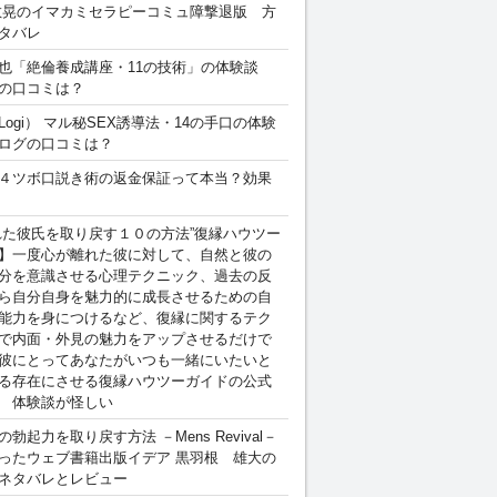
敏晃のイマカミセラピーコミュ障撃退版 方
タバレ
也「絶倫養成講座・11の技術」の体験談
の口コミは？
Logi） マル秘SEX誘導法・14の手口の体験
ログの口コミは？
４ツボ口説き術の返金保証って本当？効果
れた彼氏を取り戻す１０の方法”復縁ハウツー
】一度心が離れた彼に対して、自然と彼の
分を意識させる心理テクニック、過去の反
ら自分自身を魅力的に成長させるための自
能力を身につけるなど、復縁に関するテク
で内面・外見の魅力をアップさせるだけで
彼にとってあなたがいつも一緒にいたいと
る存在にさせる復縁ハウツーガイドの公式
 体験談が怪しい
勃起力を取り戻す方法 －Mens Revival－
ったウェブ書籍出版イデア 黒羽根 雄大の
ネタバレとレビュー