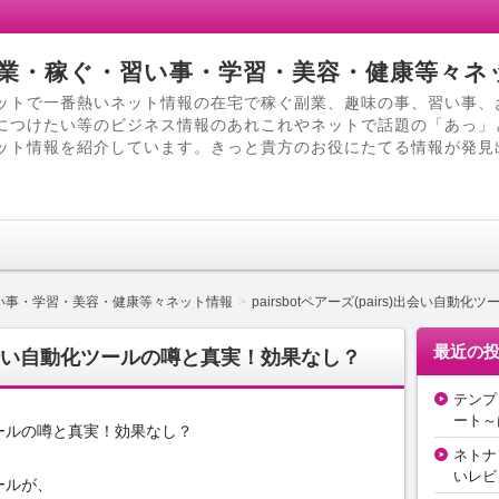
業・稼ぐ・習い事・学習・美容・健康等々ネ
ットで一番熱いネット情報の在宅で稼ぐ副業、趣味の事、習い事、
につけたい等のビジネス情報のあれこれやネットで話題の「あっ」
ット情報を紹介しています。きっと貴方のお役にたてる情報が発見
い事・学習・美容・健康等々ネット情報
pairsbotペアーズ(pairs)出会い自
最近の
rs)出会い自動化ツールの噂と真実！効果なし？
テンプ
ート～
動化ツールの噂と真実！効果なし？
ネトナ
いレビ
ツールが、