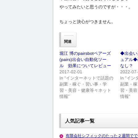
やってみたいと思うのですが・・・。
ちょっと決心がつきません。
関連
堀江 博のpairsbotペアーズ
◆出会い
(pairs)出会い自動化ツー
ュアル◆
ル 効果についてレビュー
なし？
2017-02-01
2022-07
In “インターネットで話題の
In “
副業・稼ぐ・習い事・学
副業・稼
習・美容・健康等々ネット
習・美容
情報”
情報”
人気記事一覧
有限会社シフィックのたった２週間でで