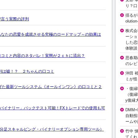
り？口
揺るが
が言う実際の評判
olut
株式会
あなたの恋愛を成就させる究極のロードマップ～の効果は
ーショ
した恋
体験談
口コミと内容のネタバレ！実態が２ｃｈに流出？
思春期の
のレビ
の評判は嘘！？ ２ちゃんの口コミ
沖田 
ミが怪
げた最新ツールシステム《オールインワン》の口コミと２
・復縁L
（復縁L
y復縁
バイナリー」バックテスト可能！FXトレードでの使用も可
DMM+
自動投
ームや
分足スキャルピング・バイナリーオプション専用ツール）
竹中 
てくれ