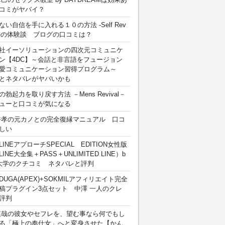
コミがヤバイ？
ない自信を手に入れる１０の方法 -Self Rev
ion-の体験談 ブログの口コミは？
社イーソリューションの四次元コミュニケ
ン【4DC】～会話と非言語をフュージョン
愛コミュニケーション習得プログラム～
とネタバレがヤバいかも
勃起力を取り戻す方法 －Mens Revival－
ューと口コミが気になる
裕孝の元カノとの完全復縁マニュアル 口コ
しい
INEアプローチSPECIAL EDITION女性版
INE大全集＋PASS＋UNLIMITED LINE）b
大学のクチコミ ネタバレと評判
DUGA(APEX)+SOKMILアフィリエイト完全
稿プラグイン3点セット 中澤 一人のクレ
評判
慎哉の彼女やセフレを、望む事なら何でもし
る「極上の奉仕女」へと変身させた【かん