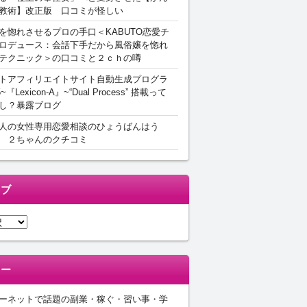
教術】改正版 口コミが怪しい
を惚れさせるプロの手口＜KABUTO恋愛チ
ロデュース：会話下手だから風俗嬢を惚れ
テクニック＞の口コミと２ｃｈの噂
トアフィリエイトサイト自動生成プログラ
5~『Lexicon-A』~“Dual Process” 搭載って
し？暴露ブログ
人の女性専用恋愛相談のひょうばんはう
 ２ちゃんのクチコミ
イブ
リー
ーネットで話題の副業・稼ぐ・習い事・学