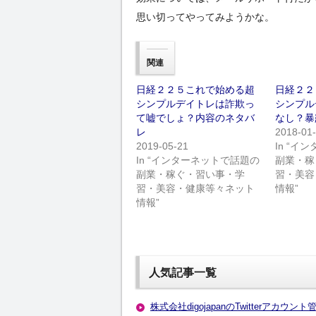
思い切ってやってみようかな。
関連
日経２２５これで始める超
日経２２
シンプルデイトレは詐欺っ
シンプル
て嘘でしょ？内容のネタバ
なし？暴
レ
2018-01
2019-05-21
In “
In “インターネットで話題の
副業・稼
副業・稼ぐ・習い事・学
習・美容
習・美容・健康等々ネット
情報”
情報”
人気記事一覧
株式会社digojapanのTwitterアカ