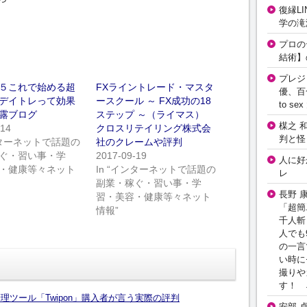
復縁L
学の滝
プロの
結術】
プレジ
５これで始める超
FXライントレード・マスタ
優、百
デイトレって効果
ースクール ～ FX成功の18
to 
露ブログ
ステップ ～（ライマス）
楳之 
-14
クロスリテイリング株式会
判と怪
インターネットで話題の
社のクレームや評判
ぐ・習い事・学
2017-09-19
人に好
・健康等々ネット
In “インターネットで話題の
レ
副業・稼ぐ・習い事・学
長野 
習・美容・健康等々ネット
「超簡
情報”
千人斬
人でも
の一言
い時に
撮りや
す！ 
ウント管理ツール「Twipon」購入者が言う実際の評判
安部 