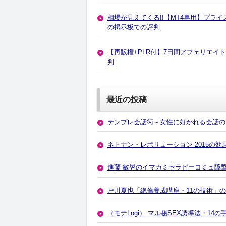
相場が見えてくる!!【MT4専用】プラ
の掲示板での評判
【再販権+PLR付】7日間アフェリエイ
判
最近の投稿
テンプレ会話術～女性に好かれる会話の
ネトナン・レボリューション 2015の
進藤 敏晃のイマカミセラピーコミュ障
戸川夏也「絶倫養成講座・11の技術」
（モテLogi） マル秘SEX誘導法・1