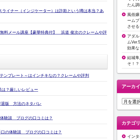
たん調
イスライナー（インジケーター）は詐欺という噂は本当？あ
風俗嬢
ームプ
させる
ト無料メール講座【豪華特典付】 浜道 俊次のクレームや評
アダル
ムVer.
効果な
結城隼
そ！？
テンプレート～はインチキなの？クレームや評判
アーカ
効果は？厳しいレビュー
ア
撃退版 方法のネタバレ
ー
カ
の体験談 ブログの口コミは？
イ
カテゴ
ブ
4の手口の体験談 ブログの口コミは？
インタ