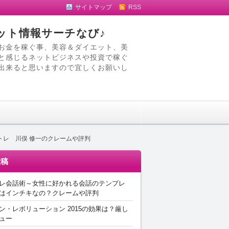
サイトマップ
RSS
ット情報サーチなび♪
お金を稼ぐ事、美容＆ダイエット、美
と感じるネットビジネスや投資で稼ぐ
出来ると思いますので宜しくお願いし
トレ 川俣 修一のクレームや評判
投稿
レ会話術～女性に好かれる会話のテンプレ
はインチキなの？クレームや評判
ン・レボリューション 2015の効果は？厳し
ュー