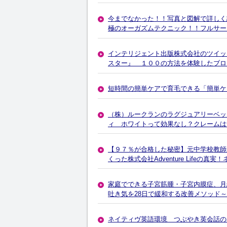
今までなかった！！写真と図解で詳しく説
極のオーガズムテクニック！！フルサー
インテリジェント出版株式会社のツイッ
スター』 １００の方法を体験したブロ
短時間の簡単ケアで育毛できる「簡単ケ
（株）ルークランのラグジュアリーベッド
ィ ホワイトって効果なし？クレームは
【９７％が合格した秘密】元中学校教師
くった株式会社Adventure Lifeの真
家庭でできる子宮筋腫・子宮内膜症、月
吐き気を28日で緩和する改善メソッド
ネイティヴ英語環境 つぶやき英会話の