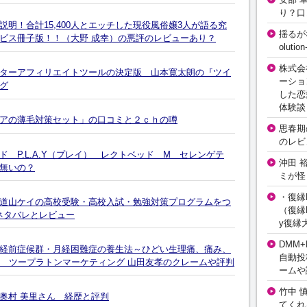
り？口
明！合計15,400人とエッチした現役風俗嬢3人が語る究
揺るが
ビス冊子版！！（大野 成幸）の悪評のレビューあり？
olut
株式会
ターアフィリエイトツールの決定版 山本寛太朗の『ツイ
ーショ
グ
した恋
体験談
アの薄毛対策セット」の口コミと２ｃｈの噂
思春期の
のレビ
 P.L.A.Y（プレイ） レクトベッド M セレンゲテ
沖田 
無いの？
ミが怪
・復縁L
道山ケイの高校受験・高校入試・勉強対策プログラムをつ
（復縁L
実！ネタバレとレビュー
y復縁
DMM+
経前症候群・月経困難症の養生法～ひどい生理痛、痛み、
自動投
～ ツープラトンマーケティング 山田友孝のクレームや評判
ームや
竹中 
奥村 美里さん 経歴と評判
てくれ