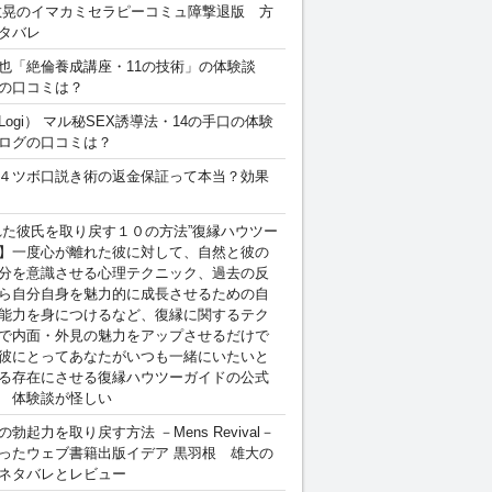
敏晃のイマカミセラピーコミュ障撃退版 方
タバレ
也「絶倫養成講座・11の技術」の体験談
の口コミは？
Logi） マル秘SEX誘導法・14の手口の体験
ログの口コミは？
４ツボ口説き術の返金保証って本当？効果
れた彼氏を取り戻す１０の方法”復縁ハウツー
】一度心が離れた彼に対して、自然と彼の
分を意識させる心理テクニック、過去の反
ら自分自身を魅力的に成長させるための自
能力を身につけるなど、復縁に関するテク
で内面・外見の魅力をアップさせるだけで
彼にとってあなたがいつも一緒にいたいと
る存在にさせる復縁ハウツーガイドの公式
 体験談が怪しい
勃起力を取り戻す方法 －Mens Revival－
ったウェブ書籍出版イデア 黒羽根 雄大の
ネタバレとレビュー