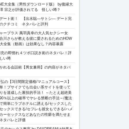
INE大全集（男性ダウンロード版） by復縁大
澤 宗之が評価されてる 怪しい噂？
デート術！ 【出水聡―サトシ― デート完
のクチコミ ネタバレと評判
ャープラス 萬羽真幸の大人気セクシー女
合川さらが教える彼に愛されるためのHOW
sex 大全集（動画）は効果なし？内容暴露
和充の即惚れ４ツボ口説き術のネタバレ！評
しい噂
かれる会話術【男女兼用】の内容がネタバ
康弘の【3日間限定価格/マニュアルコース】
単！ブサイクでも出会い系サイトを使って
りを達成した裏技的手法！ ～たとえ超絶美
90％以上の確率でヤレる禁断の手法～/魔法
で簡単にラブホテルに誘える/セックスした
セックスできる/セフレも彼女もできる/ハメ
カーセックスなどあなたの性癖を満たせま
ネタバレと評価
卓己のセックス教室 by DAYDREAMは効果あ