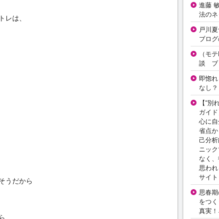
進藤 
法のネ
トレは、
戸川夏
ブログ
（モテ
談 ブ
即惚れ
なし？
【“別
ガイド
心に自
省点か
己分析
ニック
なく、
思われ
サイト
そうだから
思春期の
をつく
真実！
ら