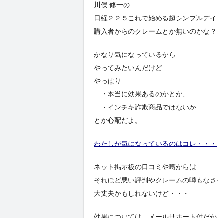
川俣 修一の
日経２２５これで始める超シンプルデイ
購入者からのクレームとか無いのかな？
かなり気になっているから
やってみたいんだけど
やっぱり
・本当に効果あるのかとか、
・インチキ詐欺商品ではないか
とか心配だよ。
わたしが気になっているのはコレ・・・
ネット掲示板の口コミや噂からは
それほど悪い評判やクレームの噂もなさ
大丈夫かもしれないけど・・・
効果については、メールサポート付だか