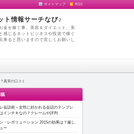
サイトマップ
RSS
ット情報サーチなび♪
お金を稼ぐ事、美容＆ダイエット、美
と感じるネットビジネスや投資で稼ぐ
出来ると思いますので宜しくお願いし
い？真実の口コミ
投稿
レ会話術～女性に好かれる会話のテンプレ
はインチキなの？クレームや評判
ン・レボリューション 2015の効果は？厳し
ュー