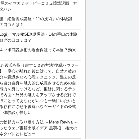
敏晃のイマカミセラピーコミュ障撃退版 方
タバレ
也「絶倫養成講座・11の技術」の体験談
の口コミは？
Logi） マル秘SEX誘導法・14の手口の体験
ログの口コミは？
４ツボ口説き術の返金保証って本当？効果
れた彼氏を取り戻す１０の方法”復縁ハウツー
】一度心が離れた彼に対して、自然と彼の
分を意識させる心理テクニック、過去の反
ら自分自身を魅力的に成長させるための自
能力を身につけるなど、復縁に関するテク
で内面・外見の魅力をアップさせるだけで
彼にとってあなたがいつも一緒にいたいと
る存在にさせる復縁ハウツーガイドの公式
 体験談が怪しい
勃起力を取り戻す方法 －Mens Revival－
ったウェブ書籍出版イデア 黒羽根 雄大の
ネタバレとレビュー