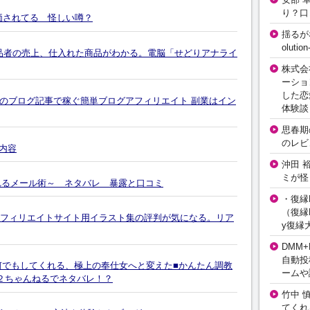
り？口
評価されてる 怪しい噂？
揺るが
olut
出品者の売上、仕入れた商品がわかる。電脳「せどりアナライ
株式会
ーショ
した恋
のブログ記事で稼ぐ簡単ブログアフィリエイト 副業はイン
体験談
思春期の
のレビ
る内容
沖田 
ミが怪
かれるメール術～ ネタバレ 暴露と口コミ
・復縁L
（復縁L
アフィリエイトサイト用イラスト集の評判が気になる。リア
y復縁
DMM+
自動投
何でもしてくれる、極上の奉仕女へと変えた■かんたん調教
ームや
２ちゃんねるでネタバレ！？
竹中 
てくれ