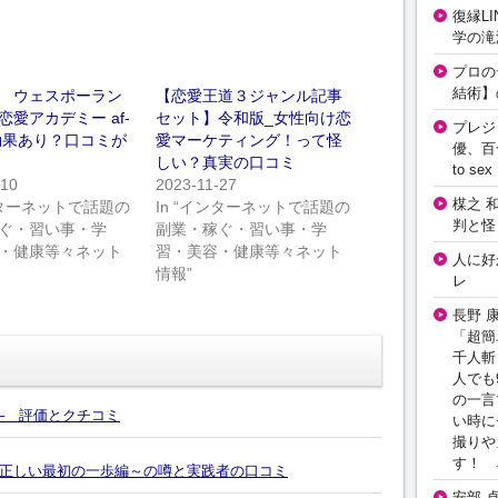
復縁L
学の滝
プロの
結術】
 ウェスポーラン
【恋愛王道３ジャンル記事
恋愛アカデミー af-
セット】令和版_女性向け恋
プレジ
は効果あり？口コミが
愛マーケティング！って怪
優、百
しい？真実の口コミ
to 
-10
2023-11-27
楳之 
インターネットで話題の
In “インターネットで話題の
判と怪
ぐ・習い事・学
副業・稼ぐ・習い事・学
・健康等々ネット
習・美容・健康等々ネット
人に好
情報”
レ
長野 
「超簡
千人斬
人でも
の一言
– 評価とクチコミ
い時に
撮りや
す！ 
正しい最初の一歩編～の噂と実践者の口コミ
安部 