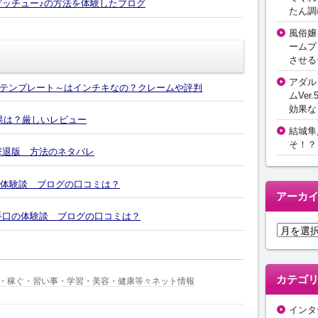
ゲッチュー♪の方法を体験したブログ
たん調
風俗嬢
ームプ
させる
アダル
テンプレート～はインチキなの？クレームや評判
ムVer.
効果な
効果は？厳しいレビュー
結城隼
そ！？
撃退版 方法のネタバレ
の体験談 ブログの口コミは？
アーカ
4の手口の体験談 ブログの口コミは？
ア
ー
カ
イ
カテゴ
・稼ぐ・習い事・学習・美容・健康等々ネット情報
ブ
インタ