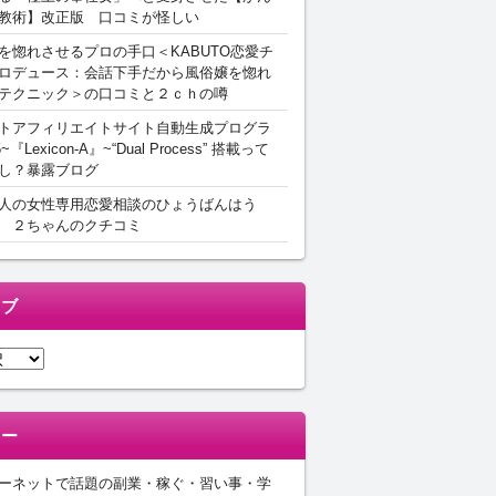
教術】改正版 口コミが怪しい
を惚れさせるプロの手口＜KABUTO恋愛チ
ロデュース：会話下手だから風俗嬢を惚れ
テクニック＞の口コミと２ｃｈの噂
トアフィリエイトサイト自動生成プログラ
5~『Lexicon-A』~“Dual Process” 搭載って
し？暴露ブログ
人の女性専用恋愛相談のひょうばんはう
 ２ちゃんのクチコミ
イブ
リー
ーネットで話題の副業・稼ぐ・習い事・学