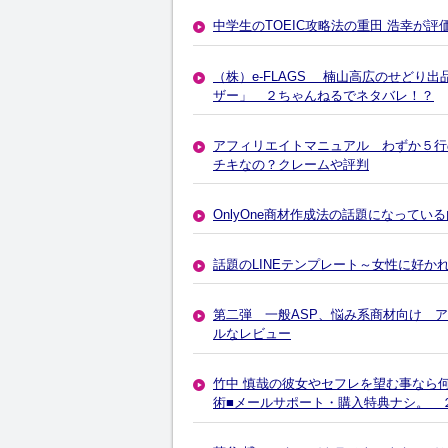
中学生のTOEIC攻略法の重田 浩幸が
（株）e-FLAGS 楠山高広のせどり
ザー」 ２ちゃんねるでネタバレ！？
アフィリエイトマニュアル わずか５行
チキなの？クレームや評判
OnlyOne商材作成法の話題になってい
話題のLINEテンプレート～女性に好
第二弾 一般ASP、悩み系商材向け 
ルなレビュー
竹中 慎哉の彼女やセフレを望む事なら
術■メールサポート・購入特典ナシ。 