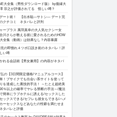
INE大全集（男性ダウンロード版） by復縁大
澤 宗之が評価されてる 怪しい噂？
デート術！ 【出水聡―サトシ― デート完
のクチコミ ネタバレと評判
ャープラス 萬羽真幸の大人気セクシー女
合川さらが教える彼に愛されるためのHOW
sex 大全集（動画）は効果なし？内容暴露
和充の即惚れ４ツボ口説き術のネタバレ！評
しい噂
かれる会話術【男女兼用】の内容がネタバ
康弘の【3日間限定価格/マニュアルコース】
単！ブサイクでも出会い系サイトを使って
りを達成した裏技的手法！ ～たとえ超絶美
90％以上の確率でヤレる禁断の手法～/魔法
で簡単にラブホテルに誘える/セックスした
セックスできる/セフレも彼女もできる/ハメ
カーセックスなどあなたの性癖を満たせま
ネタバレと評価
卓己のセックス教室 by DAYDREAMは効果あ