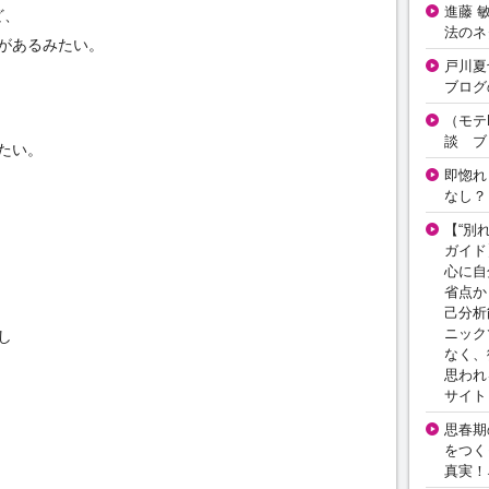
進藤 
ど、
法のネ
があるみたい。
戸川夏
ブログ
（モテ
談 ブ
たい。
即惚れ
なし？
【“別
ガイド
心に自
省点か
己分析
ニック
し
なく、
思われ
サイト
思春期の
をつく
真実！