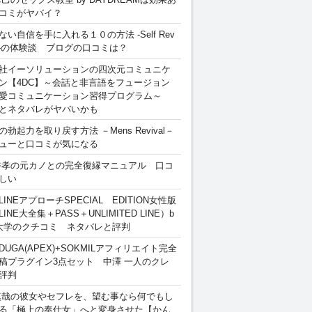
コミがヤバイ？
ない自信を手に入れる１０の方法 -Self Rev
ion-の体験談 ブログの口コミは？
社イーソリューションの四次元コミュニケ
ン【4DC】～会話と非言語をフュージョン
愛コミュニケーション習得プログラム～
とネタバレがヤバいかも
勃起力を取り戻す方法 －Mens Revival－
ューと口コミが気になる
裕孝の元カノとの完全復縁マニュアル 口コ
しい
INEアプローチSPECIAL EDITION女性版
INE大全集＋PASS＋UNLIMITED LINE）b
大学のクチコミ ネタバレと評判
DUGA(APEX)+SOKMILアフィリエイト完全
稿プラグイン3点セット 中澤 一人のクレ
評判
慎哉の彼女やセフレを、望む事なら何でもし
る「極上の奉仕女」へと変身させた【かん