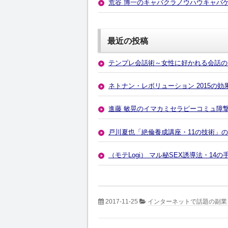
荒谷 博一のキャバクラノウハウキャバ
最近の投稿
テンプレ会話術～女性に好かれる会話の
ネトナン・レボリューション 2015の
進藤 敏晃のイマカミセラピーコミュ障
戸川夏也「絶倫養成講座・11の技術」
（モテLogi） マル秘SEX誘導法・1
2017-11-25
インターネットで話題の副業