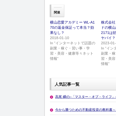
関連
横山恋愛アカデミー WL-A1
株式会社
70の返金保証って本当？効
ドの横山
果なし？
2171
2018-01-10
ヤバイ？
In “インターネットで話題の
2023-01
副業・稼ぐ・習い事・学
In “
習・美容・健康等々ネット
副業・稼
情報”
習・美容
情報”
人気記事一覧
高尾 瞬の–「マスター・オブ・ライフ」
今から勝つための不動産投資の教科書～