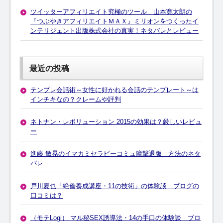
ツイッターアフィリエイト究極のツール 山本寛太朗の
『つぶやきアフィリエイトＭＡＸ』ミリオンをつくったイ
ンテリジェント出版株式会社の真実！ネタバレとレビュー
最近の投稿
テンプレ会話術～女性に好かれる会話のテンプレート～は
インチキなの？クレームや評判
ネトナン・レボリューション 2015の効果は？厳しいレビュ
ー
進藤 敏晃のイマカミセラピーコミュ障撃退版 方法のネタ
バレ
戸川夏也「絶倫養成講座・11の技術」の体験談 ブログの
口コミは？
（モテLogi） マル秘SEX誘導法・14の手口の体験談 ブロ