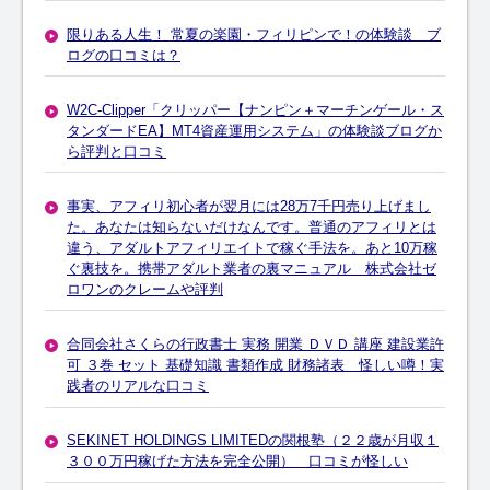
限りある人生！ 常夏の楽園・フィリピンで！の体験談 ブ
ログの口コミは？
W2C-Clipper「クリッパー【ナンピン＋マーチンゲール・ス
タンダードEA】MT4資産運用システム」の体験談ブログか
ら評判と口コミ
事実、アフィリ初心者が翌月には28万7千円売り上げまし
た。あなたは知らないだけなんです。普通のアフィリとは
違う、アダルトアフィリエイトで稼ぐ手法を。あと10万稼
ぐ裏技を。携帯アダルト業者の裏マニュアル 株式会社ゼ
ロワンのクレームや評判
合同会社さくらの行政書士 実務 開業 ＤＶＤ 講座 建設業許
可 ３巻 セット 基礎知識 書類作成 財務諸表 怪しい噂！実
践者のリアルな口コミ
SEKINET HOLDINGS LIMITEDの関根塾（２２歳が月収１
３００万円稼げた方法を完全公開） 口コミが怪しい