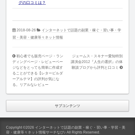
グの口コミは？
2018-08-26
インターネットで話題の副業・稼ぐ・習い事・学
習・美容・健康等々ネット情報
初心者でも販売ページ・ラン
ジェームス・スキナー愛知特別
ディングページ・レビューペー
講演会2012『人生の選択』の体
ジなどをとっても簡単に作成す
験談ブログから評判と口コミ
ることができる【レタービルダ
ーアルテマ】の評判が気にな
る。リアルなレビュー
サブコンテンツ
Copyright ©2026 インターネットで話題の副業・稼ぐ・習い事・学習・美
容・健康等々ネット情報サーチなび♪ All Rights Reserved.