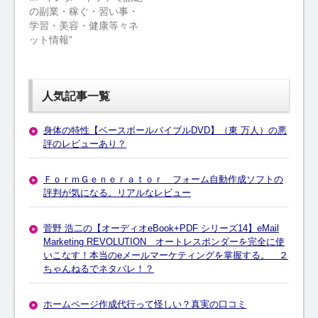
の副業・稼ぐ・習い事・
学習・美容・健康等々ネ
ット情報”
人気記事一覧
身体の特性【ベースボールバイブルDVD】（東 万人）の悪
評のレビューあり？
ＦｏｒｍＧｅｎｅｒａｔｏｒ フォーム自動作成ソフトの
評判が気になる。リアルなレビュー
菅野 浩二の【オーディオeBook+PDF シリーズ14】eMail
Marketing REVOLUTION オートレスポンダーを完全に使
いこなす！本当のeメールマーケティングを掌握する。 ２
ちゃんねるでネタバレ！？
ホームページ作成代行って怪しい？真実の口コミ