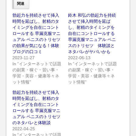
関連
勃起力を持続させて挿入
鈴木 和弘の勃起力を持続
時間を延ばし、射精のタ
させて挿入時間を延ば
イミングを自在にコント
し、射精のタイミングを
ロールする 早漏克服マニ
自在にコントロールする
ュアル ペニスのトリセツ
早漏克服マニュアル ペニ
の効果が気になる！体験
スのトリセツ 体験談と
ブログの口コミ
ネタバレがヤバいかも
2023-11-27
2022-06-13
In “インターネットで話題
In “インターネットで話題
の副業・稼ぐ・習い事・
の副業・稼ぐ・習い事・
学習・美容・健康等々ネ
学習・美容・健康等々ネ
ット情報”
ット情報”
勃起力を持続させて挿入
時間を延ばし、射精のタ
イミングを自在にコント
ロールする 早漏克服マニ
ュアル ペニスのトリセツ
のネタバレと体験談
2022-04-25
In “インターネットで話題