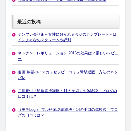
最近の投稿
テンプレ会話術～女性に好かれる会話のテンプレート～は
インチキなの？クレームや評判
ネトナン・レボリューション 2015の効果は？厳しいレビュ
ー
進藤 敏晃のイマカミセラピーコミュ障撃退版 方法のネタ
バレ
戸川夏也「絶倫養成講座・11の技術」の体験談 ブログの
口コミは？
（モテLogi） マル秘SEX誘導法・14の手口の体験談 ブロ
グの口コミは？