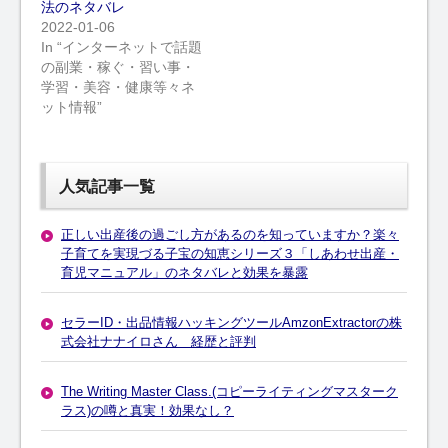
法のネタバレ
2022-01-06
In “インターネットで話題
の副業・稼ぐ・習い事・
学習・美容・健康等々ネ
ット情報”
人気記事一覧
正しい出産後の過ごし方があるのを知っていますか？楽々
子育てを実現づる子宝の知恵シリーズ３「しあわせ出産・
育児マニュアル」のネタバレと効果を暴露
セラーID・出品情報ハッキングツールAmzonExtractorの株
式会社ナナイロさん 経歴と評判
The Writing Master Class.(コピーライティングマスターク
ラス)の噂と真実！効果なし？