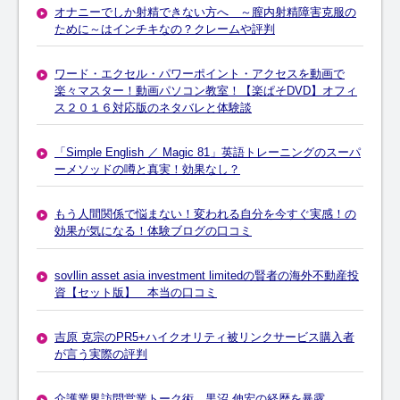
オナニーでしか射精できない方へ ～膣内射精障害克服の
ために～はインチキなの？クレームや評判
ワード・エクセル・パワーポイント・アクセスを動画で
楽々マスター！動画パソコン教室！【楽ぱそDVD】オフィ
ス２０１６対応版のネタバレと体験談
「Simple English ／ Magic 81」英語トレーニングのスーパ
ーメソッドの噂と真実！効果なし？
もう人間関係で悩まない！変われる自分を今すぐ実感！の
効果が気になる！体験ブログの口コミ
sovllin asset asia investment limitedの賢者の海外不動産投
資【セット版】 本当の口コミ
吉原 克宗のPR5+ハイクオリティ被リンクサービス購入者
が言う実際の評判
介護業界訪問営業トーク術 黒沼 伸宏の経歴を暴露