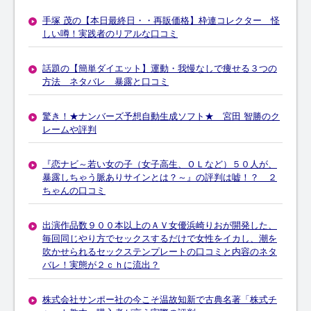
手塚 茂の【本日最終日・・再販価格】枠連コレクター 怪
しい噂！実践者のリアルな口コミ
話題の【簡単ダイエット】運動・我慢なしで痩せる３つの
方法 ネタバレ 暴露と口コミ
驚き！★ナンバーズ予想自動生成ソフト★ 宮田 智勝のク
レームや評判
『恋ナビ～若い女の子（女子高生、ＯＬなど）５０人が、
暴露しちゃう脈ありサインとは？～』の評判は嘘！？ ２
ちゃんの口コミ
出演作品数９００本以上のＡＶ女優浜崎りおが開発した、
毎回同じやり方でセックスするだけで女性をイカし、潮を
吹かせられるセックステンプレートの口コミと内容のネタ
バレ！実態が２ｃｈに流出？
株式会社サンポー社の今こそ温故知新で古典名著「株式チ