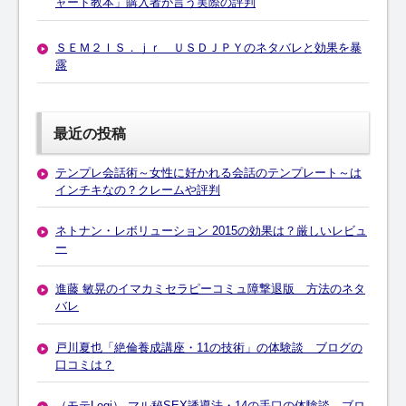
ャート教本」購入者が言う実際の評判
ＳＥＭ２ＩＳ．ｊｒ ＵＳＤＪＰＹのネタバレと効果を暴
露
最近の投稿
テンプレ会話術～女性に好かれる会話のテンプレート～は
インチキなの？クレームや評判
ネトナン・レボリューション 2015の効果は？厳しいレビュ
ー
進藤 敏晃のイマカミセラピーコミュ障撃退版 方法のネタ
バレ
戸川夏也「絶倫養成講座・11の技術」の体験談 ブログの
口コミは？
（モテLogi） マル秘SEX誘導法・14の手口の体験談 ブロ