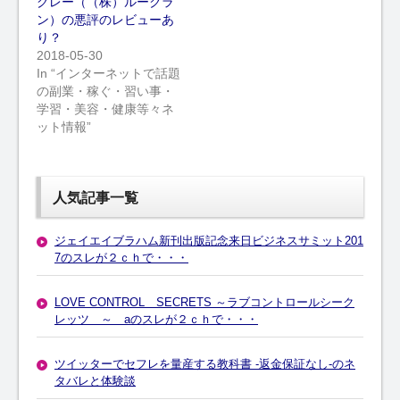
グレー（（株）ルークラ
ン）の悪評のレビューあ
り？
2018-05-30
In “インターネットで話題
の副業・稼ぐ・習い事・
学習・美容・健康等々ネ
ット情報”
人気記事一覧
ジェイエイブラハム新刊出版記念来日ビジネスサミット201
7のスレが２ｃｈで・・・
LOVE CONTROL SECRETS ～ラブコントロールシーク
レッツ ～ aのスレが２ｃｈで・・・
ツイッターでセフレを量産する教科書 -返金保証なし-のネ
タバレと体験談