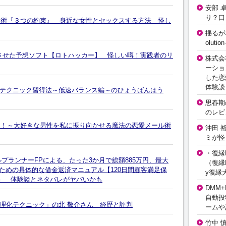
安部 
り？口
誘導術『３つの約束』 身近な女性とセックスする方法 怪し
揺るが
olut
選させた予想ソフト【ロトハッカー】 怪しい噂！実践者のリ
株式会
ーショ
した恋
体験談
テクニック習得法～低速バランス編～のひょうばんはう
思春期の
のレビ
ラム！～大好きな男性を私に振り向かせる魔法の恋愛メール術
沖田 
ミが怪
・復縁L
プランナーFPによる、たった3か月で総額885万円、最大
（復縁L
るための具体的な借金返済マニュアル【120日間顧客満足保
y復縁
I』 体験談とネタバレがヤバいかも
DMM+
自動投
理化テクニック」の北 敬介さん 経歴と評判
ームや
竹中 