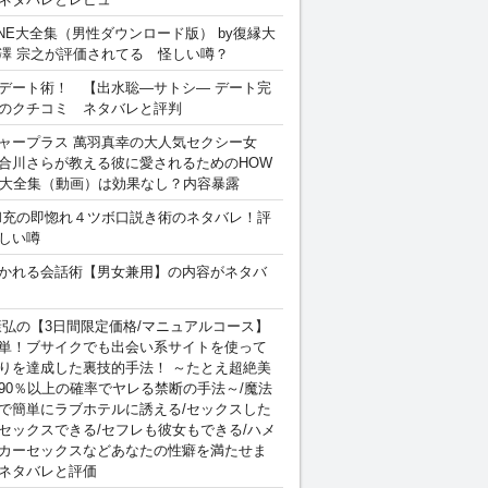
INE大全集（男性ダウンロード版） by復縁大
澤 宗之が評価されてる 怪しい噂？
デート術！ 【出水聡―サトシ― デート完
のクチコミ ネタバレと評判
ャープラス 萬羽真幸の大人気セクシー女
合川さらが教える彼に愛されるためのHOW
sex 大全集（動画）は効果なし？内容暴露
和充の即惚れ４ツボ口説き術のネタバレ！評
しい噂
かれる会話術【男女兼用】の内容がネタバ
康弘の【3日間限定価格/マニュアルコース】
単！ブサイクでも出会い系サイトを使って
りを達成した裏技的手法！ ～たとえ超絶美
90％以上の確率でヤレる禁断の手法～/魔法
で簡単にラブホテルに誘える/セックスした
セックスできる/セフレも彼女もできる/ハメ
カーセックスなどあなたの性癖を満たせま
ネタバレと評価