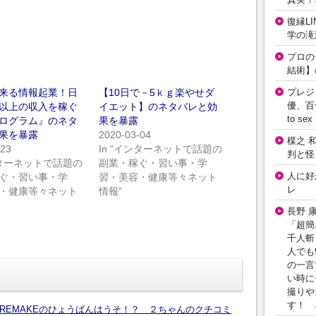
復縁L
学の滝
プロの
結術】
プレジ
来る情報起業！日
【10日で－5ｋｇ楽やせダ
優、百
以上の収入を稼ぐ
イエット】のネタバレと効
to 
ログラム』のネタ
果を暴露
果を暴露
2020-03-04
楳之 
-23
In “インターネットで話題の
判と怪
インターネットで話題の
副業・稼ぐ・習い事・学
人に好
ぐ・習い事・学
習・美容・健康等々ネット
レ
・健康等々ネット
情報”
長野 
「超簡
千人斬
人でも
の一言
い時に
撮りや
す！ 
 REMAKEのひょうばんはうそ！？ ２ちゃんのクチコミ