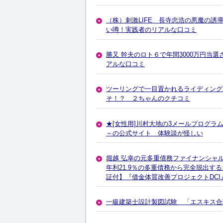
（株）刺激LIFE 長寺忠浩の悪魔の
い噂！実践者のリアルな口コミ
勝又 幹夫のロト６で年間3000万円当
アルな口コミ
ツーリングで一目置かれるライディング
そ！？ ２ちゃんのクチコミ
★[女性用]川村大地の3メールプログ
～の公式サイト 体験談が怪しい
堀越 弘幸の元多重債務ファイナンシャル
年利21.9％の多重債務から完全脱出す
証付】『借金体質改善プロジェクトDC
一級建築士設計製図試験 「エスキス合