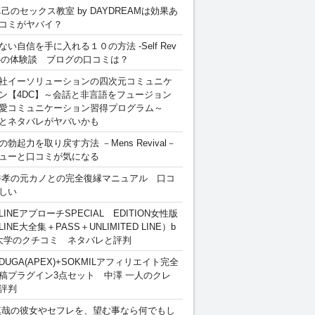
卓己のセックス教室 by DAYDREAMは効果あ
コミがヤバイ？
ない自信を手に入れる１０の方法 -Self Rev
ion-の体験談 ブログの口コミは？
社イーソリューションの四次元コミュニケ
ン【4DC】～会話と非言語をフュージョン
愛コミュニケーション習得プログラム～
とネタバレがヤバいかも
勃起力を取り戻す方法 －Mens Revival－
ューと口コミが気になる
裕孝の元カノとの完全復縁マニュアル 口コ
しい
INEアプローチSPECIAL EDITION女性版
INE大全集＋PASS＋UNLIMITED LINE）b
大学のクチコミ ネタバレと評判
DUGA(APEX)+SOKMILアフィリエイト完全
稿プラグイン3点セット 中澤 一人のクレ
評判
慎哉の彼女やセフレを、望む事なら何でもし