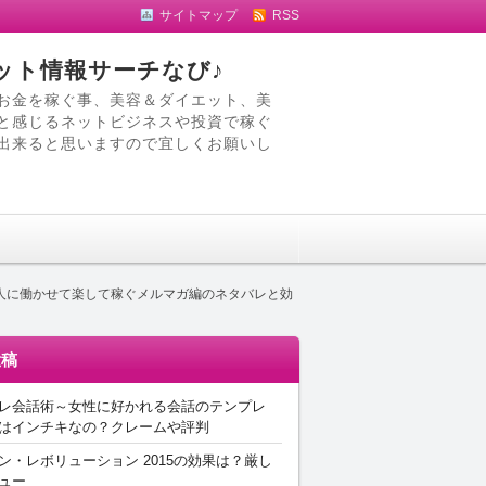
サイトマップ
RSS
ット情報サーチなび♪
お金を稼ぐ事、美容＆ダイエット、美
と感じるネットビジネスや投資で稼ぐ
出来ると思いますので宜しくお願いし
人に働かせて楽して稼ぐメルマガ編のネタバレと効
投稿
レ会話術～女性に好かれる会話のテンプレ
はインチキなの？クレームや評判
ン・レボリューション 2015の効果は？厳し
ュー