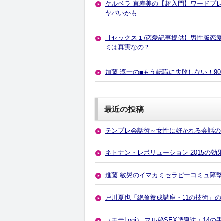
ケルベラ 真寿美の【超入門】ワードプレス講座
ヤバいかも
【セックス１/恋愛記事提供】男性版恋
ミは真実なの？
加藤 淳一の■もう転職に失敗しない！
最近の投稿
テンプレ会話術～女性に好かれる会話の
ネトナン・レボリューション 2015の
進藤 敏晃のイマカミセラピーコミュ障
戸川夏也「絶倫養成講座・11の技術」
（モテLogi） マル秘SEX誘導法・1