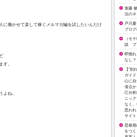
進藤 
法のネ
戸川夏
人に働かせて楽して稼ぐメルマガ編を試したいんだけ
ブログ
（モテ
談 ブ
即惚れ
ど
なし？
ます。
【“別
ガイド
心に自
省点か
己分析
うよね。
ニック
なく、
思われ
サイト
思春期の
をつく
真実！