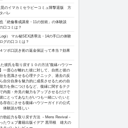
敏晃のイマカミセラピーコミュ障撃退版 方
タバレ
也「絶倫養成講座・11の技術」の体験談
の口コミは？
Logi） マル秘SEX誘導法・14の手口の体験
ログの口コミは？
４ツボ口説き術の返金保証って本当？効果
れた彼氏を取り戻す１０の方法”復縁ハウツー
】一度心が離れた彼に対して、自然と彼の
分を意識させる心理テクニック、過去の反
ら自分自身を魅力的に成長させるための自
能力を身につけるなど、復縁に関するテク
で内面・外見の魅力をアップさせるだけで
彼にとってあなたがいつも一緒にいたいと
る存在にさせる復縁ハウツーガイドの公式
 体験談が怪しい
勃起力を取り戻す方法 －Mens Revival－
ったウェブ書籍出版イデア 黒羽根 雄大の
ネタバレとレビュー