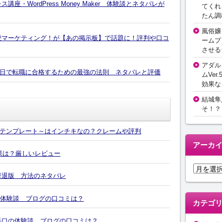
・WordPress Money Maker 体験談とネタバレが
てくれ
たん調
風俗嬢
愛マーケティング！が【あの掲示板】で話題に！評判や口コ
ームプ
させる
アダル
90日で転職に合格するための最強の法則 ネタバレと評価
ムVer.
効果な
結城隼
そ！？
テンプレート～はインチキなの？クレームや評判
アーカ
効果は？厳しいレビュー
ア
撃退版 方法のネタバレ
ー
カ
の体験談 ブログの口コミは？
イ
カテゴ
ブ
4の手口の体験談 ブログの口コミは？