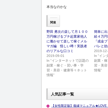
本当なのかな
関連
野田 勇次の楽して月１００
簡単に出
万円稼げるプチ起業家他人
給４万円
に働かせて楽して稼ぐメル
『成金プ
マガ編 怪しい噂！実践者
バレと効
のリアルな口コミ
2019-12
2019-09-01
In “
In “インターネットで話題の
副業・稼
副業・稼ぐ・習い事・学
習・美容
習・美容・健康等々ネット
情報”
情報”
人気記事一覧
【女性限定版】復縁マニュアル★LOVE