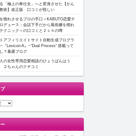
る「極上の奉仕女」へと変身させた【かん
教術】改正版 口コミが怪しい
を惚れさせるプロの手口＜KABUTO恋愛チ
ロデュース：会話下手だから風俗嬢を惚れ
テクニック＞の口コミと２ｃｈの噂
トアフィリエイトサイト自動生成プログラ
5~『Lexicon-A』~“Dual Process” 搭載って
し？暴露ブログ
人の女性専用恋愛相談のひょうばんはう
 ２ちゃんのクチコミ
イブ
リー