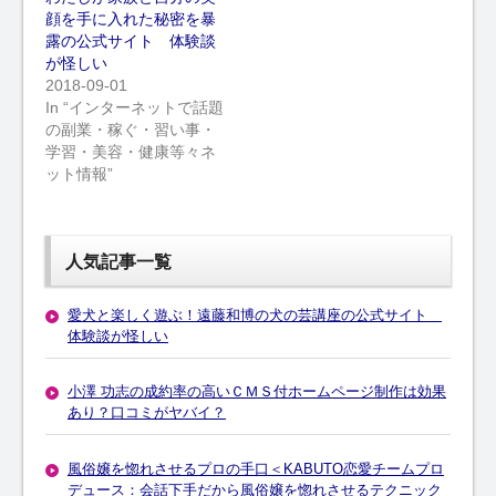
顔を手に入れた秘密を暴
露の公式サイト 体験談
が怪しい
2018-09-01
In “インターネットで話題
の副業・稼ぐ・習い事・
学習・美容・健康等々ネ
ット情報”
人気記事一覧
愛犬と楽しく遊ぶ！遠藤和博の犬の芸講座の公式サイト
体験談が怪しい
小澤 功志の成約率の高いＣＭＳ付ホームページ制作は効果
あり？口コミがヤバイ？
風俗嬢を惚れさせるプロの手口＜KABUTO恋愛チームプロ
デュース：会話下手だから風俗嬢を惚れさせるテクニック