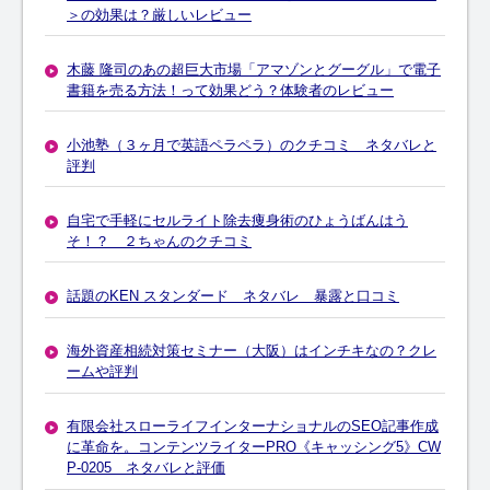
＞の効果は？厳しいレビュー
木藤 隆司のあの超巨大市場「アマゾンとグーグル」で電子
書籍を売る方法！って効果どう？体験者のレビュー
小池塾（３ヶ月で英語ペラペラ）のクチコミ ネタバレと
評判
自宅で手軽にセルライト除去痩身術のひょうばんはう
そ！？ ２ちゃんのクチコミ
話題のKEN スタンダード ネタバレ 暴露と口コミ
海外資産相続対策セミナー（大阪）はインチキなの？クレ
ームや評判
有限会社スローライフインターナショナルのSEO記事作成
に革命を。コンテンツライターPRO《キャッシング5》CW
P-0205 ネタバレと評価