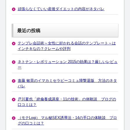
頑張らなくていい産後ダイエットの内容がネタバレ
最近の投稿
テンプレ会話術～女性に好かれる会話のテンプレート～は
インチキなの？クレームや評判
ネトナン・レボリューション 2015の効果は？厳しいレビュ
ー
進藤 敏晃のイマカミセラピーコミュ障撃退版 方法のネタ
バレ
戸川夏也「絶倫養成講座・11の技術」の体験談 ブログの
口コミは？
（モテLogi） マル秘SEX誘導法・14の手口の体験談 ブロ
グの口コミは？