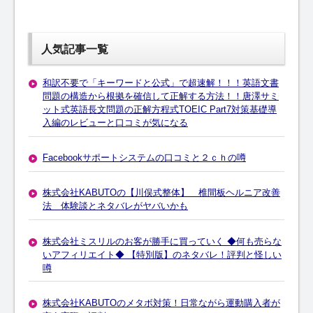
人気記事一覧
和訳不要で「キーワードと公式」で超速解！！！英語文書
問題の構造から根拠を確信して正解する方法！！唐澤サミ
ット式英語長文問題の正解方程式TOEIC Part7対策基礎導
入編のレビューと口コミが気になる
Facebookサポートシステムの口コミと２ｃｈの噂
株式会社KABUTOの【川俣式整体】 椎間板ヘルニア改善
法 体験談とネタバレがヤバいかも
株式会社ミスリルのお客が勝手に買っていく ◆何も売らな
いアフィリエイト◆ 【特別版】のネタバレ！評判と怪しい
噂
株式会社KABUTOのメタボ対策！日常ながら運動購入者が