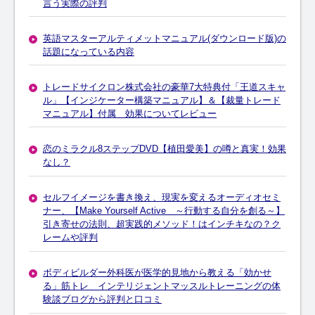
言う実際の評判
英語マスターアルティメットマニュアル(ダウンロード版)の
話題になっている内容
トレードサイクロン株式会社の豪華7大特典付「王道スキャ
ル」【インジケーター構築マニュアル】＆【裁量トレード
マニュアル】付属 効果についてレビュー
恋のミラクル8ステップDVD【植田愛美】の噂と真実！効果
なし？
セルフイメージを書き換え、現実を変えるオーディオセミ
ナー、【Make Yourself Active ～行動する自分を創る～】
引き寄せの法則、超実践的メソッド！はインチキなの？ク
レームや評判
ボディビルダー外科医が医学的見地から教える「効かせ
る」筋トレ インテリジェントマッスルトレーニングの体
験談ブログから評判と口コミ