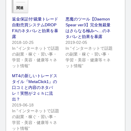
関連
返金保証付!裁量トレード
悪魔のツール【Daemon
自動売買システムDROP
Spear ver3】完全無裁量
FXのネタバレと効果を暴
はさらなる極みへ…のネ
露
タバレと効果を暴露
2018-10-25
2019-02-05
In “インターネットで話題
In “インターネットで話題
の副業・稼ぐ・習い事・
の副業・稼ぐ・習い事・
学習・美容・健康等々ネ
学習・美容・健康等々ネ
ット情報”
ット情報”
MT4の新しいトレードス
タイル『MetaClick1』の
口コミと内容のネタバ
レ！実態が２ｃｈに流
出？
2019-06-18
In “インターネットで話題
の副業・稼ぐ・習い事・
学習・美容・健康等々ネ
ット情報”