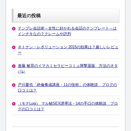
最近の投稿
テンプレ会話術～女性に好かれる会話のテンプレート～は
インチキなの？クレームや評判
ネトナン・レボリューション 2015の効果は？厳しいレビュ
ー
進藤 敏晃のイマカミセラピーコミュ障撃退版 方法のネタ
バレ
戸川夏也「絶倫養成講座・11の技術」の体験談 ブログの
口コミは？
（モテLogi） マル秘SEX誘導法・14の手口の体験談 ブロ
グの口コミは？