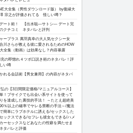
INE大全集（男性ダウンロード版） by復縁大
澤 宗之が評価されてる 怪しい噂？
デート術！ 【出水聡―サトシ― デート完
のクチコミ ネタバレと評判
ャープラス 萬羽真幸の大人気セクシー女
合川さらが教える彼に愛されるためのHOW
sex 大全集（動画）は効果なし？内容暴露
和充の即惚れ４ツボ口説き術のネタバレ！評
しい噂
かれる会話術【男女兼用】の内容がネタバ
康弘の【3日間限定価格/マニュアルコース】
単！ブサイクでも出会い系サイトを使って
りを達成した裏技的手法！ ～たとえ超絶美
90％以上の確率でヤレる禁断の手法～/魔法
で簡単にラブホテルに誘える/セックスした
セックスできる/セフレも彼女もできる/ハメ
カーセックスなどあなたの性癖を満たせま
ネタバレと評価