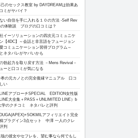
卓己のセックス教室 by DAYDREAMは効果あ
コミがヤバイ？
ない自信を手に入れる１０の方法 -Self Rev
ion-の体験談 ブログの口コミは？
社イーソリューションの四次元コミュニケ
ン【4DC】～会話と非言語をフュージョン
愛コミュニケーション習得プログラム～
とネタバレがヤバいかも
勃起力を取り戻す方法 －Mens Revival－
ューと口コミが気になる
裕孝の元カノとの完全復縁マニュアル 口コ
しい
INEアプローチSPECIAL EDITION女性版
INE大全集＋PASS＋UNLIMITED LINE）b
大学のクチコミ ネタバレと評判
DUGA(APEX)+SOKMILアフィリエイト完全
稿プラグイン3点セット 中澤 一人のクレ
評判
慎哉の彼女やセフレを、望む事なら何でもし