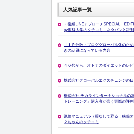
人気記事一覧
・復縁LINEアプローチSPECIAL EDIT
by復縁大学のクチコミ ネタバレと評判
「ＩＰ分散・ブロググローバル化のため
きの話題になっている内容
４０代から、オトナのダイエットのレビ
株式会社グローバルエクスチェンジの日経
株式会社 チカラインターナショナルの
トレーニング」購入者が言う実際の評判
絶倫マニュアル（薬なしで蘇る！絶倫
２ちゃんのクチコミ