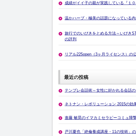
成績がイイ子の親が実践している『１０
温かハーブ・極美の話題になっている内
旅行でのいびきをとめる方法～いびきS
の評判
リアル225open（3ヶ月ライセンス）
最近の投稿
テンプレ会話術～女性に好かれる会話の
ネトナン・レボリューション 2015の
進藤 敏晃のイマカミセラピーコミュ障
戸川夏也「絶倫養成講座・11の技術」