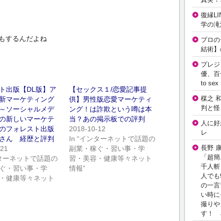
復縁L
学の滝
もするんだよね
プロの
結術】
プレジ
優、百
to 
ト出版【DL版】ア
【セックス１/恋愛記事提
楳之 
新マーケティング
供】男性版恋愛マーケティ
判と怪
～ソーシャルメデ
ング！は詐欺という噂は本
の新しいマーケテ
当？あの掲示板での評判
人に好
のフォレスト出版
2018-10-12
レ
さん 経歴と評判
In “インターネットで話題の
長野 
-21
副業・稼ぐ・習い事・学
「超簡
インターネットで話題の
習・美容・健康等々ネット
千人斬
ぐ・習い事・学
情報”
人でも
・健康等々ネット
の一言
い時に
撮りや
す！ 