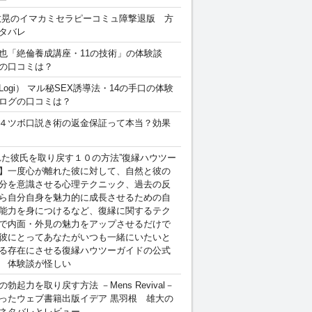
敏晃のイマカミセラピーコミュ障撃退版 方
タバレ
也「絶倫養成講座・11の技術」の体験談
の口コミは？
Logi） マル秘SEX誘導法・14の手口の体験
ログの口コミは？
４ツボ口説き術の返金保証って本当？効果
れた彼氏を取り戻す１０の方法”復縁ハウツー
】一度心が離れた彼に対して、自然と彼の
分を意識させる心理テクニック、過去の反
ら自分自身を魅力的に成長させるための自
能力を身につけるなど、復縁に関するテク
で内面・外見の魅力をアップさせるだけで
彼にとってあなたがいつも一緒にいたいと
る存在にさせる復縁ハウツーガイドの公式
 体験談が怪しい
勃起力を取り戻す方法 －Mens Revival－
ったウェブ書籍出版イデア 黒羽根 雄大の
ネタバレとレビュー