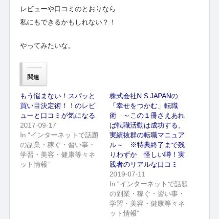
レビューや口コミのとおりなら
私にもできるかもしれない？！
やってみたいな。
関連
もう悩まない！スパッと
株式会社N.S.JAPANの
買い目決定術！！のレビ
「幸せをつかむ」転職
ューと口コミが気になる
術 ～この１冊さえあれ
2017-09-17
ば転職活動は成功する、
In “インターネットで話題
実績抜群の転職マニュア
の副業・稼ぐ・習い事・
ル～ ※特典終了まで残
学習・美容・健康等々ネ
りわずか 怪しい噂！実
ット情報”
践者のリアルな口コミ
2019-07-11
In “インターネットで話題
の副業・稼ぐ・習い事・
学習・美容・健康等々ネ
ット情報”