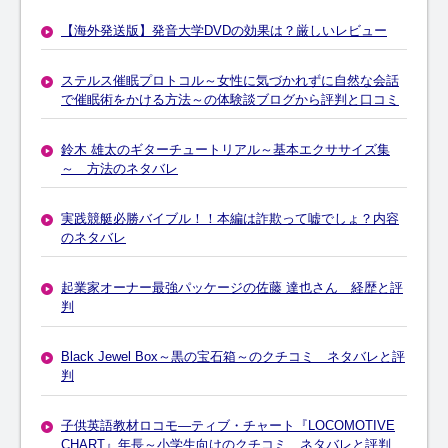
【海外発送版】発音大学DVDの効果は？厳しいレビュー
ステルス催眠プロトコル～女性に気づかれずに自然な会話
で催眠術をかける方法～の体験談ブログから評判と口コミ
鈴木 雄太のギターチュートリアル～基本エクササイズ集
～ 方法のネタバレ
実践競艇必勝バイブル！！本編は詐欺って嘘でしょ？内容
のネタバレ
起業家オーナー最強パッケージの佐藤 達也さん 経歴と評
判
Black Jewel Box～黒の宝石箱～のクチコミ ネタバレと評
判
子供英語教材ロコモ―ティブ・チャート『LOCOMOTIVE
CHART』年長～小学生向けのクチコミ ネタバレと評判