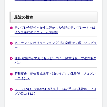
最近の投稿
テンプレ会話術～女性に好かれる会話のテンプレート～は
インチキなの？クレームや評判
ネトナン・レボリューション 2015の効果は？厳しいレビュ
ー
進藤 敏晃のイマカミセラピーコミュ障撃退版 方法のネタ
バレ
戸川夏也「絶倫養成講座・11の技術」の体験談 ブログの
口コミは？
（モテLogi） マル秘SEX誘導法・14の手口の体験談 ブロ
グの口コミは？