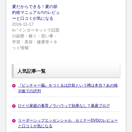
夏だからできる！夏の節
約術マニュアル!!のレビュ
ーと口コミが気になる
2016-11-17
In “インターネットで話題
の副業・稼ぐ・習い事・
学習・美容・健康等々ネ
ット情報”
人気記事一覧
『ピッチャー脳』をつくるは詐欺という噂は本当？あの掲
示板での評判
ひとり家庭の養育ノウハウって効果なし？暴露ブログ
リーダーシップエッセンシャル セミナーDVDのレビュー
と口コミが気になる