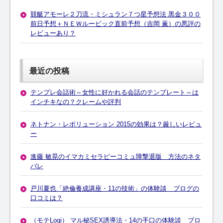
競艇アモーレ２刀流・ミシュラン７つ星予想法 黒金３００
前日予想＋ＮＥＷルービック直前予想（吉岡 薫）の悪評の
レビューあり？
最近の投稿
テンプレ会話術～女性に好かれる会話のテンプレート～は
インチキなの？クレームや評判
ネトナン・レボリューション 2015の効果は？厳しいレビュ
ー
進藤 敏晃のイマカミセラピーコミュ障撃退版 方法のネタ
バレ
戸川夏也「絶倫養成講座・11の技術」の体験談 ブログの
口コミは？
（モテLogi） マル秘SEX誘導法・14の手口の体験談 ブロ