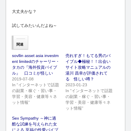
大丈夫かな？
試してみたいんだよね～
関連
sovllin asset asia investm
売れすぎ！もてる男のバ
ent limitedのチャーリー・
イブル◆極秘！！出会い
タカの『海外投資バイブ
サイト攻略マニュアルの
ル』 口コミが怪しい
湯川 昌幸が評価されて
2019-07-08
る 怪しい噂？
In “インターネットで話題
2023-01-23
の副業・稼ぐ・習い事・
In “インターネットで話題
学習・美容・健康等々ネ
の副業・稼ぐ・習い事・
ット情報”
学習・美容・健康等々ネ
ット情報”
Sex Sympathy ～神に過
酷な試練を与えられた女
による 至福の性愛バイブ