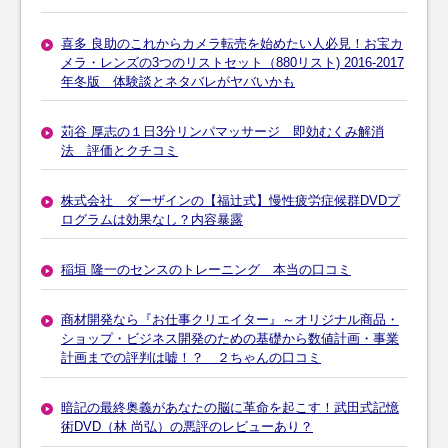
喜多 良助のこれからカメラ転売を始めたい人必見！お宝カ
メラ・レンズの3つのリストセット（880リスト) 2016-2017
年冬版 体験談とネタバレがヤバいかも
苅谷 厚志の１日3分リンパマッサージ 即効むくみ解消
法 評価とクチコミ
株式会社 ダーザインの【福辻式】慢性疲労症候群DVDプ
ログラムは効果なし？内容暴露
稲垣 隆一のセンスのトレーニング 本当の口コミ
商材開発なら『お仕事クリエイター』～オリジナル商品・
ショップ・ビジネス開発のための基礎から数値計画・事業
計画までの評判は嘘！？ ２ちゃんの口コミ
暗記の最終奥義があなたの脳に革命を起こす！武田式記憶
術DVD（林 尚弘）の悪評のレビューあり？