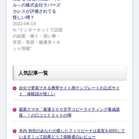
ル～の株式会社ラバーズ
カレスが評価されてる
怪しい噂？
2022-09-13
In “インターネットで話題
の副業・稼ぐ・習い事・
学習・美容・健康等々ネ
ット情報”
人気記事一覧
自分で更新できる携帯サイト用テンプレートの公式サイ
ト 体験談が怪しい
最新スマホ「最適２００文字コピーライティング養成講
座」！の口コミと２ｃｈの噂
木内 智也のあなたの愛したフィリピーナは真実を封印して
います！って効果どう？体験者のレビュー