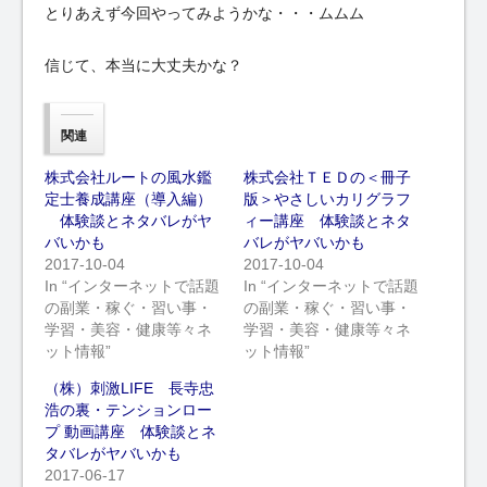
とりあえず今回やってみようかな・・・ムムム
信じて、本当に大丈夫かな？
関連
株式会社ルートの風水鑑
株式会社ＴＥＤの＜冊子
定士養成講座（導入編）
版＞やさしいカリグラフ
体験談とネタバレがヤ
ィー講座 体験談とネタ
バいかも
バレがヤバいかも
2017-10-04
2017-10-04
In “インターネットで話題
In “インターネットで話題
の副業・稼ぐ・習い事・
の副業・稼ぐ・習い事・
学習・美容・健康等々ネ
学習・美容・健康等々ネ
ット情報”
ット情報”
（株）刺激LIFE 長寺忠
浩の裏・テンションロー
プ 動画講座 体験談とネ
タバレがヤバいかも
2017-06-17