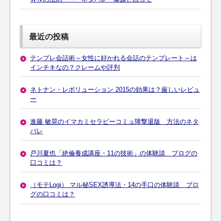
最近の投稿
テンプレ会話術～女性に好かれる会話のテンプレート～は
インチキなの？クレームや評判
ネトナン・レボリューション 2015の効果は？厳しいレビュ
ー
進藤 敏晃のイマカミセラピーコミュ障撃退版 方法のネタ
バレ
戸川夏也「絶倫養成講座・11の技術」の体験談 ブログの
口コミは？
（モテLogi） マル秘SEX誘導法・14の手口の体験談 ブロ
グの口コミは？