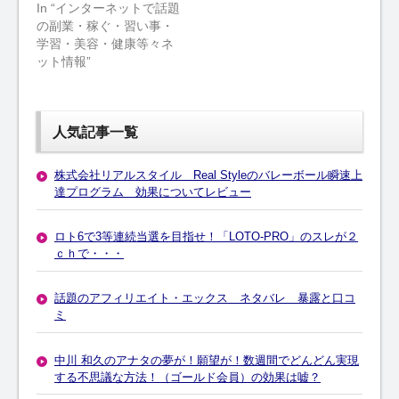
In “インターネットで話題
の副業・稼ぐ・習い事・
学習・美容・健康等々ネ
ット情報”
人気記事一覧
株式会社リアルスタイル Real Styleのバレーボール瞬速上
達プログラム 効果についてレビュー
ロト6で3等連続当選を目指せ！「LOTO-PRO」のスレが２
ｃｈで・・・
話題のアフィリエイト・エックス ネタバレ 暴露と口コ
ミ
中川 和久のアナタの夢が！願望が！数週間でどんどん実現
する不思議な方法！（ゴールド会員）の効果は嘘？