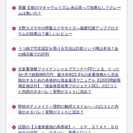
斉藤 丈範のマキャヴェリズム-永山崇って効果なし？クレー
ムは無いの？
大野カズマサの呼吸エクササイズ―基礎代謝アッププログ
ラムの効果は？厳しいレビュー
うつ病で労災認定を受ける方法は詐欺という噂は本当？あ
の掲示板での評判
元多重債務ファイナンシャルプランナーFPによる、たった
3か月で総額885万円、最大年利21.9％の多重債務から完全
脱出するための具体的な借金返済マニュアル【120日間顧客
満足保証付】『借金体質改善プロジェクトDCI』の口コミ
と内容のネタバレ！実態が２ｃｈに流出？
即効ボディメイク～理想の魅惑スタイルへ～の口コミと内
容のネタバレ！実態が２ｃｈに流出？
話題の【３連単最強の馬券術】～ ＵＰ，ＳＴＡＹ，ＤＯ
ＷＮの法則 ～ ネタバレ 暴露と口コミ