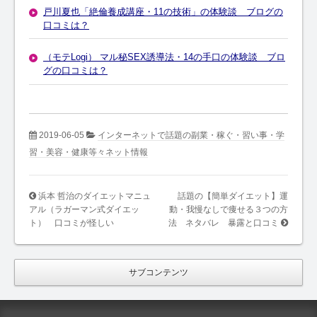
戸川夏也「絶倫養成講座・11の技術」の体験談 ブログの
口コミは？
（モテLogi） マル秘SEX誘導法・14の手口の体験談 ブロ
グの口コミは？
2019-06-05
インターネットで話題の副業・稼ぐ・習い事・学
習・美容・健康等々ネット情報
浜本 哲治のダイエットマニュ
話題の【簡単ダイエット】運
アル（ラガーマン式ダイエッ
動・我慢なしで痩せる３つの方
ト） 口コミが怪しい
法 ネタバレ 暴露と口コミ
サブコンテンツ