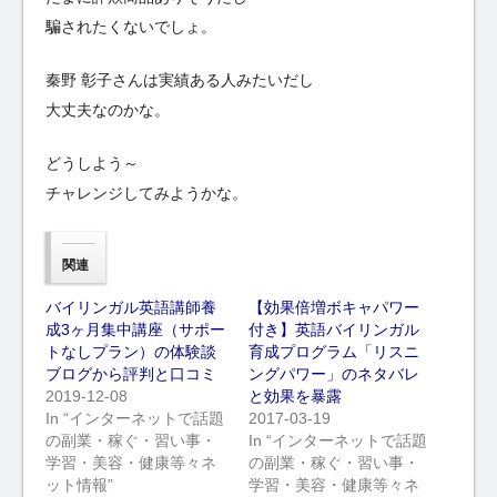
騙されたくないでしょ。
秦野 彰子さんは実績ある人みたいだし
大丈夫なのかな。
どうしよう～
チャレンジしてみようかな。
関連
バイリンガル英語講師養
【効果倍増ボキャパワー
成3ヶ月集中講座（サポー
付き】英語バイリンガル
トなしプラン）の体験談
育成プログラム「リスニ
ブログから評判と口コミ
ングパワー」のネタバレ
2019-12-08
と効果を暴露
In “インターネットで話題
2017-03-19
の副業・稼ぐ・習い事・
In “インターネットで話題
学習・美容・健康等々ネ
の副業・稼ぐ・習い事・
ット情報”
学習・美容・健康等々ネ