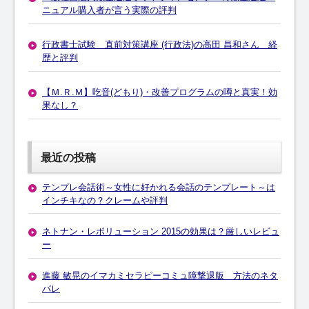
ニュアル購入者が言う実際の評判
行政書士試験 直前対策講座 (行政法)の高田 昌和さん 経
歴と評判
【Ｍ.Ｒ.Ｍ】吃音(どもり)・改善プログラムの噂と真実！効
果なし？
最近の投稿
テンプレ会話術～女性に好かれる会話のテンプレート～は
インチキなの？クレームや評判
ネトナン・レボリューション 2015の効果は？厳しいレビュ
ー
進藤 敏晃のイマカミセラピーコミュ障撃退版 方法のネタ
バレ