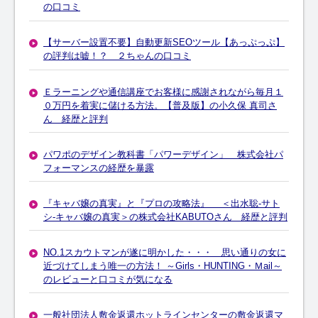
の口コミ
【サーバー設置不要】自動更新SEOツール【あっぷっぷ】
の評判は嘘！？ ２ちゃんの口コミ
Ｅラーニングや通信講座でお客様に感謝されながら毎月１
０万円を着実に儲ける方法。【普及版】の小久保 真司さ
ん 経歴と評判
パワポのデザイン教科書「パワーデザイン」 株式会社パ
フォーマンスの経歴を暴露
『キャバ嬢の真実』と『プロの攻略法』 ＜出水聡‐サト
シ-キャバ嬢の真実＞の株式会社KABUTOさん 経歴と評判
NO.1スカウトマンが遂に明かした・・・ 思い通りの女に
近づけてしまう唯一の方法！ ～Girls・HUNTING・Ｍail～
のレビューと口コミが気になる
一般社団法人敷金返還ホットラインセンターの敷金返還マ