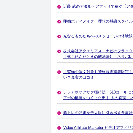
近藤 武のアダルトアフィリで稼ぐ【アダ
即効ボディメイク 理想の魅惑スタイル
光なるものたちへのメッセージの体験談
株式会社アクエリアス・ナビのフラクタ
【落ち込んだときの解消法】 ネタバレ
【究極の論文対策】警察官志望者限定！
い？真実の口コミ
テレアポサクサク獲得法 613コール
アポの極意をつくった田中 大の真実！
筋トレの効果を最大限に引き出す食事法
Video Affiliate Marketer