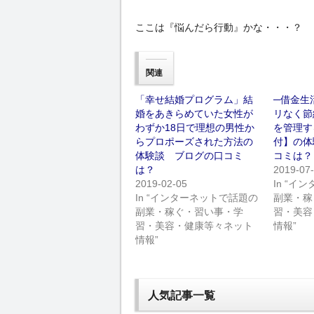
ここは『悩んだら行動』かな・・・？
関連
「幸せ結婚プログラム」結
─借金生
婚をあきらめていた女性が
リなく節
わずか18日で理想の男性か
を管理す
らプロポーズされた方法の
付】の体
体験談 ブログの口コミ
コミは？
は？
2019-07
2019-02-05
In “
In “インターネットで話題の
副業・稼
副業・稼ぐ・習い事・学
習・美容
習・美容・健康等々ネット
情報”
情報”
人気記事一覧