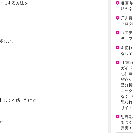
ーにする方法を
進藤 
法のネ
戸川夏
ブログ
（モテ
談 ブ
怪しい。
即惚れ
なし？
【“別
ガイド
心に自
省点か
己分析
ニック
なく、
】してる感じだけど
思われ
サイト
思春期の
ど
をつく
真実！