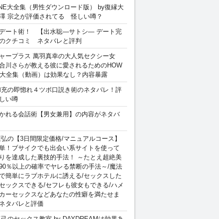
INE大全集（男性ダウンロード版） by復縁大
澤 宗之が評価されてる 怪しい噂？
デート術！ 【出水聡―サトシ― デート完
のクチコミ ネタバレと評判
ャープラス 萬羽真幸の大人気セクシー女
合川さらが教える彼に愛されるためのHOW
sex 大全集（動画）は効果なし？内容暴露
和充の即惚れ４ツボ口説き術のネタバレ！評
しい噂
かれる会話術【男女兼用】の内容がネタバ
康弘の【3日間限定価格/マニュアルコース】
単！ブサイクでも出会い系サイトを使って
りを達成した裏技的手法！ ～たとえ超絶美
90％以上の確率でヤレる禁断の手法～/魔法
で簡単にラブホテルに誘える/セックスした
セックスできる/セフレも彼女もできる/ハメ
カーセックスなどあなたの性癖を満たせま
ネタバレと評価
卓己のセックス教室 by DAYDREAMは効果あ