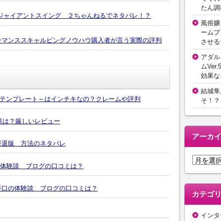
たん調
5ジャイアントスイング ２ちゃんねるでネタバレ！？
風俗嬢
ームプ
ーマンススキャルピングノウハウ購入者が言う実際の評判
させる
アダル
ムVer.
効果な
結城隼
テンプレート～はインチキなの？クレームや評判
そ！？
効果は？厳しいレビュー
アーカ
撃退版 方法のネタバレ
ア
の体験談 ブログの口コミは？
ー
カ
4の手口の体験談 ブログの口コミは？
イ
カテゴ
ブ
インタ