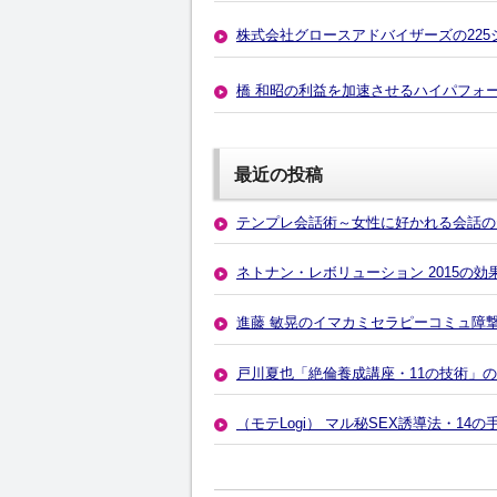
株式会社グロースアドバイザーズの22
橋 和昭の利益を加速させるハイパフォ
最近の投稿
テンプレ会話術～女性に好かれる会話の
ネトナン・レボリューション 2015の
進藤 敏晃のイマカミセラピーコミュ障
戸川夏也「絶倫養成講座・11の技術」
（モテLogi） マル秘SEX誘導法・1