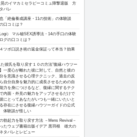
敏晃のイマカミセラピーコミュ障撃退版 方
タバレ
也「絶倫養成講座・11の技術」の体験談
の口コミは？
Logi） マル秘SEX誘導法・14の手口の体験
ログの口コミは？
４ツボ口説き術の返金保証って本当？効果
れた彼氏を取り戻す１０の方法”復縁ハウツー
】一度心が離れた彼に対して、自然と彼の
分を意識させる心理テクニック、過去の反
ら自分自身を魅力的に成長させるための自
能力を身につけるなど、復縁に関するテク
で内面・外見の魅力をアップさせるだけで
彼にとってあなたがいつも一緒にいたいと
る存在にさせる復縁ハウツーガイドの公式
 体験談が怪しい
勃起力を取り戻す方法 －Mens Revival－
ったウェブ書籍出版イデア 黒羽根 雄大の
ネタバレとレビュー