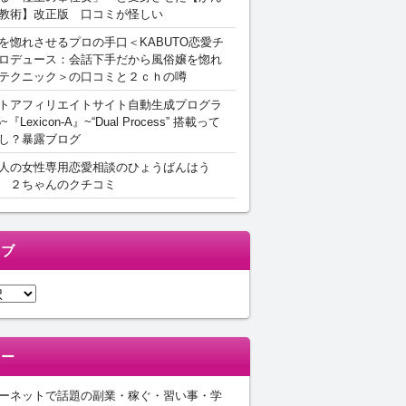
教術】改正版 口コミが怪しい
を惚れさせるプロの手口＜KABUTO恋愛チ
ロデュース：会話下手だから風俗嬢を惚れ
テクニック＞の口コミと２ｃｈの噂
トアフィリエイトサイト自動生成プログラ
5~『Lexicon-A』~“Dual Process” 搭載って
し？暴露ブログ
人の女性専用恋愛相談のひょうばんはう
 ２ちゃんのクチコミ
イブ
リー
ーネットで話題の副業・稼ぐ・習い事・学