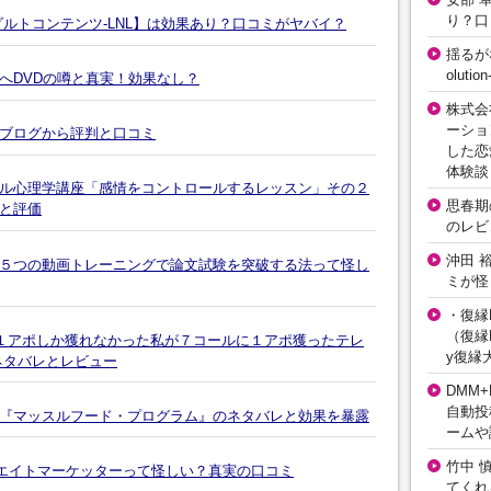
り？口
ルトコンテンツ‐LNL】は効果あり？口コミがヤバイ？
揺るが
olut
へDVDの噂と真実！効果なし？
株式会
ーショ
ブログから評判と口コミ
した恋
体験談
ル心理学講座「感情をコントロールするレッスン」その２
思春期の
と評価
のレビ
沖田 
５つの動画トレーニングで論文試験を突破する法って怪し
ミが怪
・復縁L
（復縁L
に１アポしか獲れなかった私が７コールに１アポ獲ったテレ
y復縁
ネタバレとレビュー
DMM+
自動投
『マッスルフード・プログラム』のネタバレと効果を暴露
ームや
竹中 
 ビデオアフィリエイトマーケッターって怪しい？真実の口コミ
てくれ