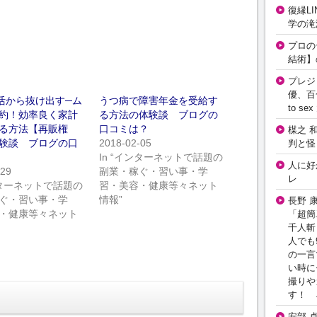
復縁L
学の滝
プロの
結術】
プレジ
優、百
活から抜け出す─ム
うつ病で障害年金を受給す
to 
約！効率良く家計
る方法の体験談 ブログの
る方法【再販権
口コミは？
楳之 
験談 ブログの口
2018-02-05
判と怪
In “インターネットで話題の
人に好
-29
副業・稼ぐ・習い事・学
レ
インターネットで話題の
習・美容・健康等々ネット
ぐ・習い事・学
情報”
長野 
・健康等々ネット
「超簡
千人斬
人でも
の一言
い時に
撮りや
す！ 
安部 