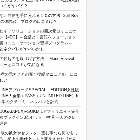
コミがヤバイ？
ない自信を手に入れる１０の方法 -Self Rev
ion-の体験談 ブログの口コミは？
社イーソリューションの四次元コミュニケ
ン【4DC】～会話と非言語をフュージョン
愛コミュニケーション習得プログラム～
とネタバレがヤバいかも
勃起力を取り戻す方法 －Mens Revival－
ューと口コミが気になる
裕孝の元カノとの完全復縁マニュアル 口コ
しい
INEアプローチSPECIAL EDITION女性版
INE大全集＋PASS＋UNLIMITED LINE）b
大学のクチコミ ネタバレと評判
DUGA(APEX)+SOKMILアフィリエイト完全
稿プラグイン3点セット 中澤 一人のクレ
評判
慎哉の彼女やセフレを、望む事なら何でもし
る「極上の奉仕女」へと変身させた【かん