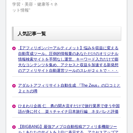
学習・美容・健康等々ネ
ット情報”
人気記事一覧
【アフィリボンバーアルティメット】悩みを収益に変える
自動育成ツール。圧倒的情報量のあなただけのオリジナル
情報検索サイトを手間なし運営。キーワード入力だけで膨
大なコンテンツを集め、アクセスと収益を加速する新発想
のアフィリサイト自動運営ツールのスレが２ｃｈで・・・
アダルトアフィリサイト自動生成 『The Zeus』の口コミと
２ｃｈの噂
ひまわり企画 仁 勇の聞き流すだけで旅行業界で使う中国
語が身に付く 楽々チャイナ日本旅行編 ネタバレと評価
【BIGBANG】最強アメブロ自動投稿アフィリ多機能ツー
ル！あなたのサイトを上位に表示する、アクセスアップア