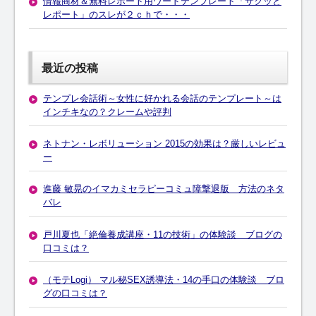
情報商材＆無料レポート用ワードテンプレート「サクッと
レポート」のスレが２ｃｈで・・・
最近の投稿
テンプレ会話術～女性に好かれる会話のテンプレート～は
インチキなの？クレームや評判
ネトナン・レボリューション 2015の効果は？厳しいレビュ
ー
進藤 敏晃のイマカミセラピーコミュ障撃退版 方法のネタ
バレ
戸川夏也「絶倫養成講座・11の技術」の体験談 ブログの
口コミは？
（モテLogi） マル秘SEX誘導法・14の手口の体験談 ブロ
グの口コミは？