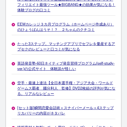
フィリエイト最強ツール★BIGBANG★の効果が気になる！
体験ブログの口コミ
EEMカレッジ３カ月プログラム（ホームページ作成あり）
のひょうばんはうそ！？ ２ちゃんのクチコミ
たった3ステップ。マッチングアプリでセフレを量産するア
プセクのレビューと口コミが気になる
英語発音塾-60日ネイティブ発音習得プログラム(self-study-
ver.)の公式サイト 体験談が怪しい
空手・最速上達法【全日本選手権・アジア大会・ワールド
ゲームス覇者 國分利人 監修】DVD2枚組の評判が気にな
る。リアルなレビュー
[セット版]瞬間恋愛会話術＋スナイパーメール＋4ステップ
リカバリーの内容がネタバレ