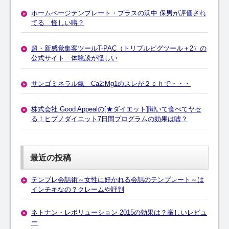
ホームページテンプレート・プラスの浜中 保男が評価され
てる 怪しい噂？
超・新感覚集客ツールT-PAC（トリプルピグツール＋2）の
公式サイト 体験談が怪しい
サンゴミネラル氣 Ca2:Mg1のスレが２ｃｈで・・・
株式会社 Good Appealの[★ダイエット]聞いて食べてヤセ
る！ヒプノダイエット7日間プログラムの効果は嘘？
最近の投稿
テンプレ会話術～女性に好かれる会話のテンプレート～は
インチキなの？クレームや評判
ネトナン・レボリューション 2015の効果は？厳しいレビュ
ー