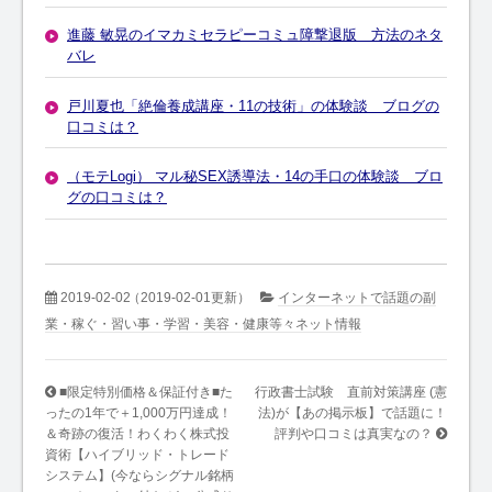
進藤 敏晃のイマカミセラピーコミュ障撃退版 方法のネタ
バレ
戸川夏也「絶倫養成講座・11の技術」の体験談 ブログの
口コミは？
（モテLogi） マル秘SEX誘導法・14の手口の体験談 ブロ
グの口コミは？
2019-02-02
（2019-02-01更新）
インターネットで話題の副
業・稼ぐ・習い事・学習・美容・健康等々ネット情報
■限定特別価格＆保証付き■た
行政書士試験 直前対策講座 (憲
ったの1年で＋1,000万円達成！
法)が【あの掲示板】で話題に！
＆奇跡の復活！わくわく株式投
評判や口コミは真実なの？
資術【ハイブリッド・トレード
システム】(今ならシグナル銘柄