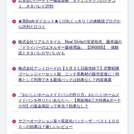
お見合いパーティー徹底攻略 ９＋１ステップのクチコ
ミ ネタバレと評判
★美Bodyダイエット★くびれくっきり！の体験談ブログか
ら評判と口コミ
株式会社リアルスタイル Real Styleの安楽拓也、藤井誠の
『ドライバーのエネルギー爆発理論』 【DR0005】 体験
談とネタバレがヤバいかも
株式会社アットロードの【５月３１日販売終了】恋撃戦隊
ゴーレンジャーセット版 ニッチ系教材の販売促進に！特
典として利用できる最強パックは効果なし？内容暴露
『おいしいホームメイドパンの作り方』おいしいホームメ
イドパンを作りたいあなたへ‥【再販権&三大特典&ボーナ
ス付】の返金保証って本当？効果なし？
ヤフーオークション楽々収益化パック～ザ・ベスト１００
０～の効果は？厳しいレビュー