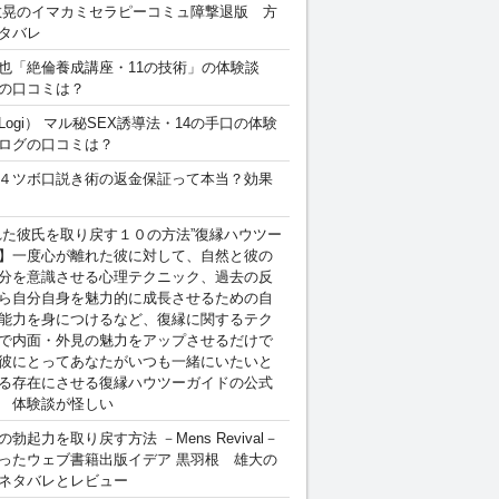
敏晃のイマカミセラピーコミュ障撃退版 方
タバレ
也「絶倫養成講座・11の技術」の体験談
の口コミは？
Logi） マル秘SEX誘導法・14の手口の体験
ログの口コミは？
４ツボ口説き術の返金保証って本当？効果
れた彼氏を取り戻す１０の方法”復縁ハウツー
】一度心が離れた彼に対して、自然と彼の
分を意識させる心理テクニック、過去の反
ら自分自身を魅力的に成長させるための自
能力を身につけるなど、復縁に関するテク
で内面・外見の魅力をアップさせるだけで
彼にとってあなたがいつも一緒にいたいと
る存在にさせる復縁ハウツーガイドの公式
 体験談が怪しい
勃起力を取り戻す方法 －Mens Revival－
ったウェブ書籍出版イデア 黒羽根 雄大の
ネタバレとレビュー