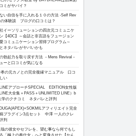
コミがヤバイ？
ない自信を手に入れる１０の方法 -Self Rev
ion-の体験談 ブログの口コミは？
社イーソリューションの四次元コミュニケ
ン【4DC】～会話と非言語をフュージョン
愛コミュニケーション習得プログラム～
とネタバレがヤバいかも
勃起力を取り戻す方法 －Mens Revival－
ューと口コミが気になる
裕孝の元カノとの完全復縁マニュアル 口コ
しい
INEアプローチSPECIAL EDITION女性版
INE大全集＋PASS＋UNLIMITED LINE）b
大学のクチコミ ネタバレと評判
DUGA(APEX)+SOKMILアフィリエイト完全
稿プラグイン3点セット 中澤 一人のクレ
評判
慎哉の彼女やセフレを、望む事なら何でもし
る「極上の奉仕女」へと変身させた【かん