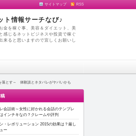
サイトマップ
RSS
ット情報サーチなび♪
お金を稼ぐ事、美容＆ダイエット、美
と感じるネットビジネスや投資で稼ぐ
出来ると思いますので宜しくお願いし
を落とす～ 体験談とネタバレがヤバいかも
投稿
レ会話術～女性に好かれる会話のテンプレ
はインチキなの？クレームや評判
ン・レボリューション 2015の効果は？厳し
ュー