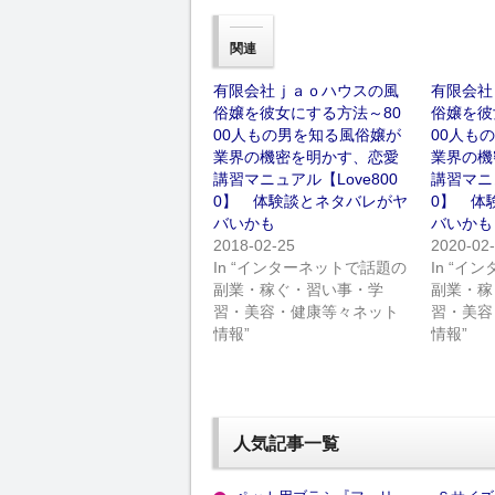
関連
有限会社ｊａｏハウスの風
有限会社
俗嬢を彼女にする方法～80
俗嬢を彼
00人もの男を知る風俗嬢が
00人も
業界の機密を明かす、恋愛
業界の機
講習マニュアル【Love800
講習マニュ
0】 体験談とネタバレがヤ
0】 体
バいかも
バいかも
2018-02-25
2020-02
In “インターネットで話題の
In “
副業・稼ぐ・習い事・学
副業・稼
習・美容・健康等々ネット
習・美容
情報”
情報”
人気記事一覧