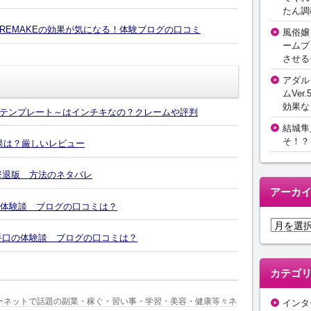
たん調
 REMAKEの効果が気になる！体験ブログの口コミ
風俗嬢
ームプ
させる
アダル
ムVer.
効果な
テンプレート～はインチキなの？クレームや評判
結城隼
そ！？
効果は？厳しいレビュー
撃退版 方法のネタバレ
アーカ
の体験談 ブログの口コミは？
ア
4の手口の体験談 ブログの口コミは？
ー
カ
イ
カテゴ
ブ
ーネットで話題の副業・稼ぐ・習い事・学習・美容・健康等々ネ
インタ