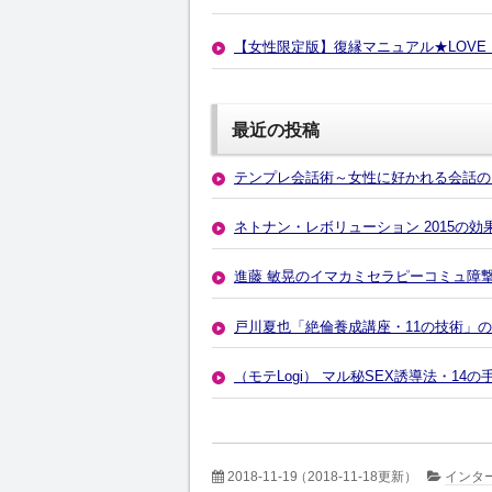
【女性限定版】復縁マニュアル★LOVE
最近の投稿
テンプレ会話術～女性に好かれる会話の
ネトナン・レボリューション 2015の
進藤 敏晃のイマカミセラピーコミュ障
戸川夏也「絶倫養成講座・11の技術」
（モテLogi） マル秘SEX誘導法・1
2018-11-19
（2018-11-18更新）
インタ