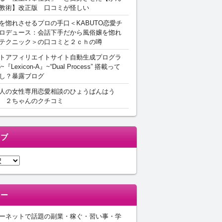
教術】改正版 口コミが怪しい
を惚れさせるプロの手口＜KABUTO恋愛チ
ロデュース：会話下手だから風俗嬢を惚れ
テクニック＞の口コミと２ｃｈの噂
トアフィリエイトサイト自動生成プログラ
5~『Lexicon-A』~“Dual Process” 搭載って
し？暴露ブログ
人の女性専用恋愛相談のひょうばんはう
 ２ちゃんのクチコミ
イブ
リー
ーネットで話題の副業・稼ぐ・習い事・学