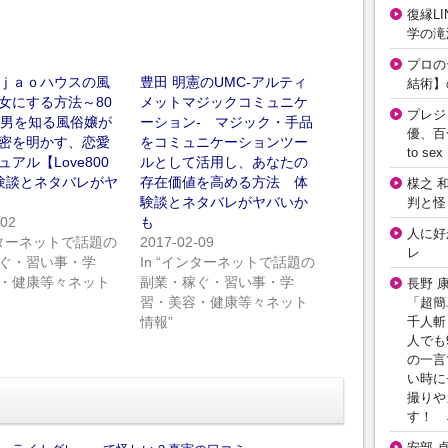
復縁L
学の滝
プロの
ｊａｏハウスの風
豊田 明憲のUMC‐アルティ
結術】
女にする方法～80
メットマジックコミュニケ
プレジ
の男を知る風俗嬢が
ーション‐ マジック・手品
優、百
密を明かす、恋愛
をコミュニケーションツー
to 
アル【Love800
ルとして活用し、あなたの
験談とネタバレがヤ
存在価値を高める方法 体
楳之 
験談とネタバレがヤバいか
判と怪
-02
も
人に好
インターネットで話題の
2017-02-09
レ
ぐ・習い事・学
In “インターネットで話題の
・健康等々ネット
副業・稼ぐ・習い事・学
長野 
習・美容・健康等々ネット
「超簡
千人斬
情報”
人でも
の一言
い時に
撮りや
す！ 
安部 