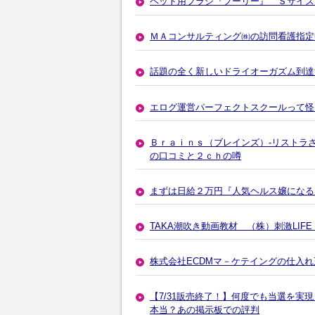
ペット用ブラシ『フーリー』 Ｓサイズ
ＭＡコンサルティング㈱の訪問看護指定
話題の全く新しいドライオーガズム到達法 
エログ運営パーフェクトスクールって怪
Ｂｒａｉｎｓ（ブレインズ）-リストラ
の口コミと２ｃｈの噂
まずは日給２万円『人気ヘルス嬢になる
TAKA潮吹き動画教材 （株）刺激LI
株式会社ECDMマ－ケテイングの仕入れ
【7/31販売終了！】何度でも当選を
本当？あの掲示板での評判