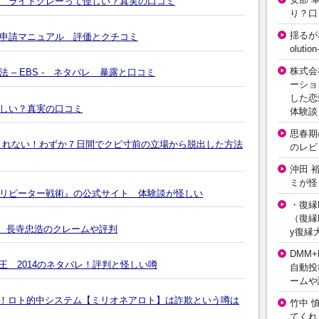
 ライトグレーって怪しい？真実の口コミ
り？口
揺るが
申請マニュアル 評価とクチコミ
olut
株式会
– EBS - ネタバレ 暴露と口コミ
ーショ
した恋
しい？真実の口コミ
体験談
思春期の
されない！わずか７日間でクビ寸前の立場から脱出した方法
のレビ
沖田 
ミが怪
リピーター戦術』の公式サイト 体験談が怪しい
・復縁L
（復縁L
FE 長寺忠浩のクレームや評判
y復縁
DMM+
王 2014のネタバレ！評判と怪しい噂
自動投
ームや
実現！ロト的中システム【ミリオネアロト】は詐欺という噂は
竹中 
てくれ