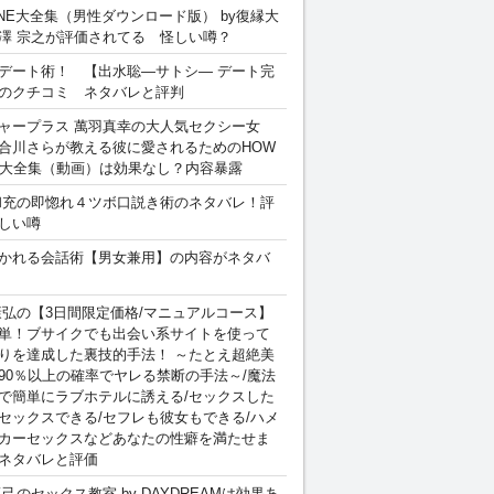
INE大全集（男性ダウンロード版） by復縁大
澤 宗之が評価されてる 怪しい噂？
デート術！ 【出水聡―サトシ― デート完
のクチコミ ネタバレと評判
ャープラス 萬羽真幸の大人気セクシー女
合川さらが教える彼に愛されるためのHOW
sex 大全集（動画）は効果なし？内容暴露
和充の即惚れ４ツボ口説き術のネタバレ！評
しい噂
かれる会話術【男女兼用】の内容がネタバ
康弘の【3日間限定価格/マニュアルコース】
単！ブサイクでも出会い系サイトを使って
りを達成した裏技的手法！ ～たとえ超絶美
90％以上の確率でヤレる禁断の手法～/魔法
で簡単にラブホテルに誘える/セックスした
セックスできる/セフレも彼女もできる/ハメ
カーセックスなどあなたの性癖を満たせま
ネタバレと評価
卓己のセックス教室 by DAYDREAMは効果あ