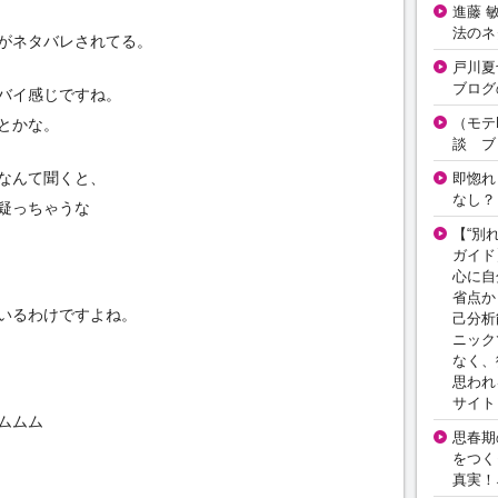
進藤 
法のネ
がネタバレされてる。
戸川夏
ブログ
バイ感じですね。
（モテ
とかな。
談 ブ
なんて聞くと、
即惚れ
なし？
疑っちゃうな
【“別
ガイド
心に自
省点か
いるわけですよね。
己分析
ニック
なく、
思われ
サイト
ムムム
思春期の
をつく
真実！