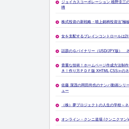
ジョイカスコーポレーション 植野圭三
噂
株式投資の新戦略・噴上銘柄投資法”極
女を支配するブレインコントロールは詐
話題のＧバイナリー（USD/JPY版）
貴重な技術！ホームページ作成方法制作
き！作り方ＰＤＦ版 XHTML,CSS≫
佐藤 潔茂の岡田尚也のナンパ動画シリーズ
ュー
（株）夢プロジェクトの人生の学校～ネ
オンライン・クンニ道場 (クンニクマン