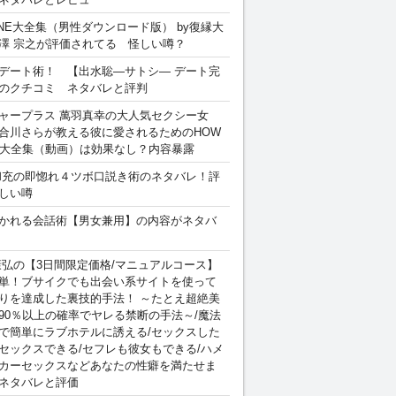
INE大全集（男性ダウンロード版） by復縁大
澤 宗之が評価されてる 怪しい噂？
デート術！ 【出水聡―サトシ― デート完
のクチコミ ネタバレと評判
ャープラス 萬羽真幸の大人気セクシー女
合川さらが教える彼に愛されるためのHOW
sex 大全集（動画）は効果なし？内容暴露
和充の即惚れ４ツボ口説き術のネタバレ！評
しい噂
かれる会話術【男女兼用】の内容がネタバ
康弘の【3日間限定価格/マニュアルコース】
単！ブサイクでも出会い系サイトを使って
りを達成した裏技的手法！ ～たとえ超絶美
90％以上の確率でヤレる禁断の手法～/魔法
で簡単にラブホテルに誘える/セックスした
セックスできる/セフレも彼女もできる/ハメ
カーセックスなどあなたの性癖を満たせま
ネタバレと評価