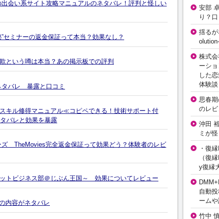
の出会い系サイト攻略マニュアルのネタバレ！評判と怪しい
安部 
り？口
揺るが
秘”セミナーの返金保証って本当？効果なし？
olut
株式会
欺という噂は本当？あの掲示板での評判
ーショ
した恋
体験談
 ネタバレ 暴露と口コミ
思春期の
のレビ
スキル修得マニュアル≪コピペできる！技術サポート付
のネタバレと効果を暴露
沖田 
ミが怪
 TheMovies完全返金保証って効果どう？体験者のレビ
・復縁L
（復縁L
y復縁
ットビジネス部＠じぶん王国～ 効果についてレビュー
DMM+
自動投
ームや
)の内容がネタバレ
竹中 