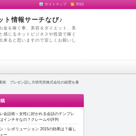
サイトマップ
RSS
ット情報サーチなび♪
お金を稼ぐ事、美容＆ダイエット、美
と感じるネットビジネスや投資で稼ぐ
出来ると思いますので宜しくお願いし
営業術 プレゼン話し方研究所株式会社の経歴を暴
投稿
レ会話術～女性に好かれる会話のテンプレ
はインチキなの？クレームや評判
ン・レボリューション 2015の効果は？厳し
ュー