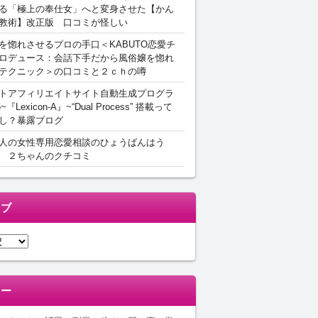
る「極上の奉仕女」へと変身させた【かん
教術】改正版 口コミが怪しい
を惚れさせるプロの手口＜KABUTO恋愛チ
ロデュース：会話下手だから風俗嬢を惚れ
テクニック＞の口コミと２ｃｈの噂
トアフィリエイトサイト自動生成プログラ
5~『Lexicon-A』~“Dual Process” 搭載って
し？暴露ブログ
人の女性専用恋愛相談のひょうばんはう
 ２ちゃんのクチコミ
イブ
リー