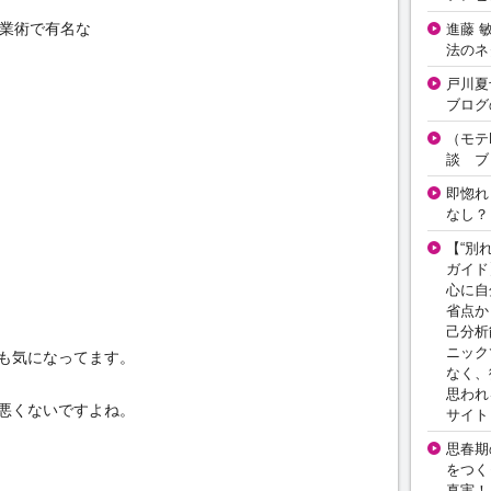
営業術で有名な
進藤 
法のネ
戸川夏
ブログ
（モテ
談 ブ
即惚れ
なし？
【“別
ガイド
心に自
省点か
己分析
ニック
も気になってます。
なく、
思われ
悪くないですよね。
サイト
思春期の
をつく
真実！