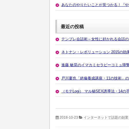
あなたのやりたいことが見つかる！『や
最近の投稿
テンプレ会話術～女性に好かれる会話の
ネトナン・レボリューション 2015の
進藤 敏晃のイマカミセラピーコミュ障
戸川夏也「絶倫養成講座・11の技術」
（モテLogi） マル秘SEX誘導法・1
2018-10-23
インターネットで話題の副業