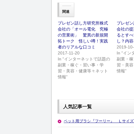
関連
プレゼン話し方研究所株式
プレゼン
会社の「オール電化 究極
会社の提
の営業術」 驚異の新規開
るとすべ
拓トーク 怪しい噂！実践
し？内容
者のリアルな口コミ
2019-10
2017-11-20
In “
In “インターネットで話題の
副業・稼
副業・稼ぐ・習い事・学
習・美容
習・美容・健康等々ネット
情報”
情報”
人気記事一覧
ペット用ブラシ『フーリー』 Ｌサイズ