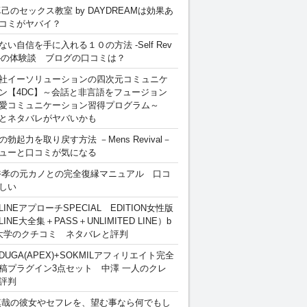
卓己のセックス教室 by DAYDREAMは効果あ
コミがヤバイ？
ない自信を手に入れる１０の方法 -Self Rev
ion-の体験談 ブログの口コミは？
社イーソリューションの四次元コミュニケ
ン【4DC】～会話と非言語をフュージョン
愛コミュニケーション習得プログラム～
とネタバレがヤバいかも
勃起力を取り戻す方法 －Mens Revival－
ューと口コミが気になる
裕孝の元カノとの完全復縁マニュアル 口コ
しい
INEアプローチSPECIAL EDITION女性版
INE大全集＋PASS＋UNLIMITED LINE）b
大学のクチコミ ネタバレと評判
DUGA(APEX)+SOKMILアフィリエイト完全
稿プラグイン3点セット 中澤 一人のクレ
評判
慎哉の彼女やセフレを、望む事なら何でもし