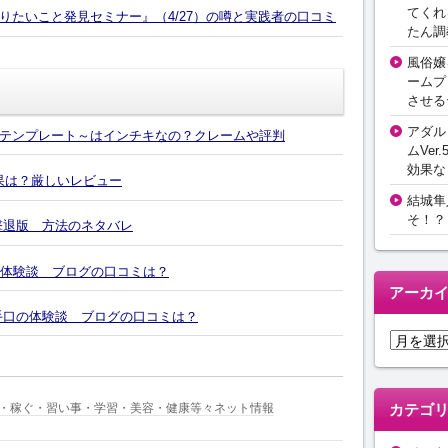
てくれ
りたいこと発見セミナー』（4/27）の噂と実践者の口コミ
たん調
風俗嬢
ームプ
させる
アダル
テンプレート～はインチキなの？クレームや評判
ムVer.
効果な
効果は？厳しいレビュー
結城隼
そ！？
撃退版 方法のネタバレ
の体験談 ブログの口コミは？
アーカ
4の手口の体験談 ブログの口コミは？
ア
ー
カ
イ
・稼ぐ・習い事・学習・美容・健康等々ネット情報
カテゴ
ブ