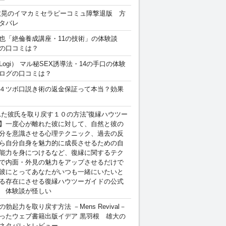
敏晃のイマカミセラピーコミュ障撃退版 方
タバレ
也「絶倫養成講座・11の技術」の体験談
の口コミは？
Logi） マル秘SEX誘導法・14の手口の体験
ログの口コミは？
４ツボ口説き術の返金保証って本当？効果
れた彼氏を取り戻す１０の方法”復縁ハウツー
】一度心が離れた彼に対して、自然と彼の
分を意識させる心理テクニック、過去の反
ら自分自身を魅力的に成長させるための自
能力を身につけるなど、復縁に関するテク
で内面・外見の魅力をアップさせるだけで
彼にとってあなたがいつも一緒にいたいと
る存在にさせる復縁ハウツーガイドの公式
 体験談が怪しい
勃起力を取り戻す方法 －Mens Revival－
ったウェブ書籍出版イデア 黒羽根 雄大の
ネタバレとレビュー