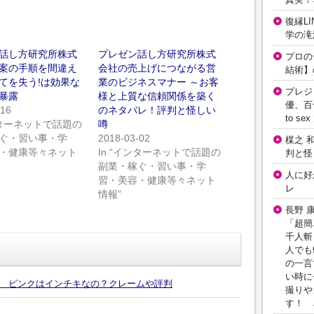
復縁L
学の滝
話し方研究所株式
プレゼン話し方研究所株式
プロの
案の手順を間違え
会社の売上げにつながる営
結術】
てを失う!は効果な
業のビジネスマナー ～お客
プレジ
暴露
様と上質な信頼関係を築く
優、百
-16
のネタバレ！評判と怪しい
to 
インターネットで話題の
噂
ぐ・習い事・学
2018-03-02
楳之 
・健康等々ネット
In “インターネットで話題の
判と怪
副業・稼ぐ・習い事・学
人に好
習・美容・健康等々ネット
レ
情報”
長野 
「超簡
千人斬
人でも
の一言
い時に
 ピンクはインチキなの？クレームや評判
撮りや
す！ 