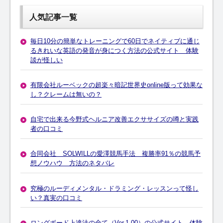
人気記事一覧
毎日10分の簡単なトレーニングで60日でネイティブに通じ
るきれいな英語の発音が身につく方法の公式サイト 体験
談が怪しい
有限会社ルーベックの超楽々暗記世界史online版って効果な
し？クレームは無いの？
自宅で出来る今野式ヘルニア改善エクササイズの噂と実践
者の口コミ
合同会社 SOLWILLの愛澤競馬手法 複勝率91％の競馬予
想ノウハウ 方法のネタバレ
究極のルーディメンタル・ドラミング・レッスンって怪し
い？真実の口コミ
ロングボード上達法の全て（Ver.1.00）の公式サイト 体験