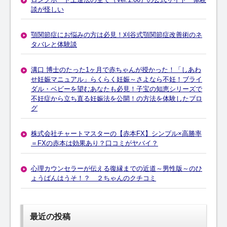
談が怪しい
顎関節症にお悩みの方は必見！刈谷式顎関節症改善術のネ
タバレと体験談
溝口 博士のたった1ヶ月で赤ちゃんが授かった！「しあわ
せ妊娠マニュアル」らくらく妊娠～さよなら不妊！ブライ
ダル・ベビーを望むあなたも必見！子宝の知恵シリーズで
不妊症から立ち直る妊娠法を公開！の方法を体験したブロ
グ
株式会社チャートマスターの【赤本FX】シンプル×高勝率
＝FXの赤本は効果あり？口コミがヤバイ？
心理カウンセラーが伝える復縁までの近道～男性版～のひ
ょうばんはうそ！？ ２ちゃんのクチコミ
最近の投稿