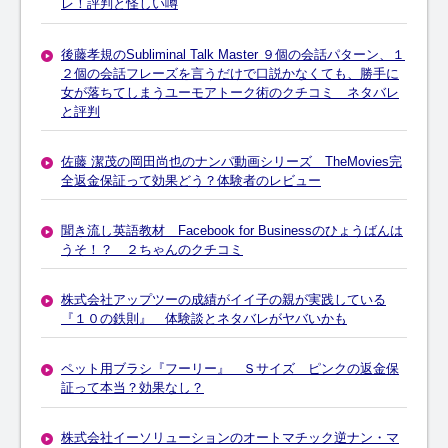
レ！評判と怪しい噂
後藤孝規のSubliminal Talk Master ９個の会話パターン、１
２個の会話フレーズを言うだけで口説かなくても、勝手に
女が落ちてしまうユーモアトーク術のクチコミ ネタバレ
と評判
佐藤 潔茂の岡田尚也のナンパ動画シリーズ TheMovies完
全返金保証って効果どう？体験者のレビュー
聞き流し英語教材 Facebook for Businessのひょうばんは
うそ！？ ２ちゃんのクチコミ
株式会社アップツーの成績がイイ子の親が実践している
『１０の鉄則』 体験談とネタバレがヤバいかも
ペット用ブラシ『フーリー』 Ｓサイズ ピンクの返金保
証って本当？効果なし？
株式会社イーソリューションのオートマチック逆ナン・マ