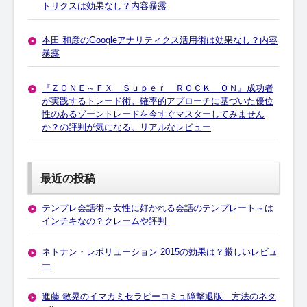
トリクスは効果なし？内容暴露
本田 和彦のGoogleアナリティクス活用術は効果なし？内容
暴露
『ＺＯＮＥ～ＦＸ Ｓｕｐｅｒ ＲＯＣＫ ＯＮ』成功者
が実践するトレード術。確率的アプローチに基づいた優位
性のあるゾーントレードを今すぐマスターしてみません
か？の評判が気になる。リアルなレビュー
最近の投稿
テンプレ会話術～女性に好かれる会話のテンプレート～は
インチキなの？クレームや評判
ネトナン・レボリューション 2015の効果は？厳しいレビュ
ー
進藤 敏晃のイマカミセラピーコミュ障撃退版 方法のネタ