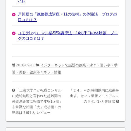
バレ
戸川夏也「絶倫養成講座・11の技術」の体験談 ブログの
口コミは？
（モテLogi） マル秘SEX誘導法・14の手口の体験談 ブロ
グの口コミは？
2018-09-11
インターネットで話題の副業・稼ぐ・習い事・学
習・美容・健康等々ネット情報
「三流大学卒が転職コンサル
「２４」～24時間以内に結果を
に絶対無理と言われた超難関の
出す。セフレ量産マニュアル～
外資系企業に転職で年収1.7倍」
のネタバレと体験談
非常識な転職「大」成功術！の
効果は？厳しいレビュー