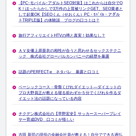
【PC･モバイル･アダルトSEO対策】はこれからは自分でO
K！ほったらかしで3万件の上質被リンクGET、SEO業者と
して起業OK【SEOくん（せおくん）PC・ﾓﾊﾞｲﾙ・アダル
トTRIPLE版】の体験談 ブログの口コミは？
旅行アフィリエイトHTVの噂と真実！効果なし？
ＡＶ女優上原亜衣の相性が合うと思わせるセックステクニ
ック 株式会社グローバルカンパニーの経歴を暴露
話題のPERFECT-e ネタバレ 暴露と口コミ
ベーシックコース・骨盤くびれダイエット―ダイエットの
プロ大野員正が教える寝る前わずか５分でくびれを作るダ
イエット法の話題になっている内容
チクデン株式会社の【早野宏史】サッカースーパープレイ
ヤー育成DVD 口コミが怪しい
吉田 新司の現役の金融会社員が教える！自分でできる過払