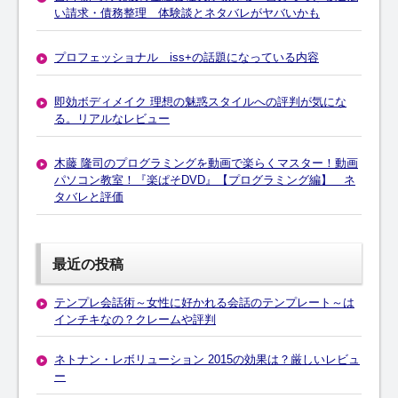
い請求・債務整理 体験談とネタバレがヤバいかも
プロフェッショナル iss+の話題になっている内容
即効ボディメイク 理想の魅惑スタイルへの評判が気にな
る。リアルなレビュー
木藤 隆司のプログラミングを動画で楽らくマスター！動画
パソコン教室！『楽ぱそDVD』【プログラミング編】 ネ
タバレと評価
最近の投稿
テンプレ会話術～女性に好かれる会話のテンプレート～は
インチキなの？クレームや評判
ネトナン・レボリューション 2015の効果は？厳しいレビュ
ー