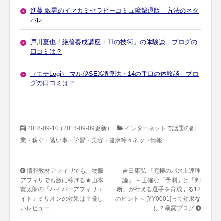
進藤 敏晃のイマカミセラピーコミュ障撃退版 方法のネタ
バレ
戸川夏也「絶倫養成講座・11の技術」の体験談 ブログの
口コミは？
（モテLogi） マル秘SEX誘導法・14の手口の体験談 ブロ
グの口コミは？
2018-09-10
（2018-09-09更新）
インターネットで話題の副
業・稼ぐ・習い事・学習・美容・健康等々ネット情報
情報教材アフィリでも、物販
吉田康弘 『究極のパス上達理
アフィリでも激に稼げる★山本
論』 ～正確な「予測」と「判
寛太朗の『ハイパーアフィリエ
断」が行える選手を育成する12
イト』ミリオンの効果は？厳し
のヒント～ [YY0001]って効果な
いレビュー
し？暴露ブログ