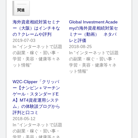
関連
海外資産相続対策セミナ
Global Investment Acade
ー（大阪）はインチキな
myの海外資産相続対策セ
の？クレームや評判
ミナー（動画） ネタバ
2019-07-03
レと評価
In “インターネットで話題
2018-08-25
の副業・稼ぐ・習い事・
In “インターネットで話題
学習・美容・健康等々ネ
の副業・稼ぐ・習い事・
ット情報”
学習・美容・健康等々ネ
ット情報”
W2C-Clipper「クリッパ
ー【ナンピン＋マーチン
ゲール・スタンダードE
A】MT4資産運用システ
ム」の体験談ブログから
評判と口コミ
2018-05-12
In “インターネットで話題
の副業・稼ぐ・習い事・
学習・美容・健康等々ネ