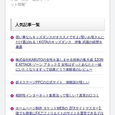
ット情報”
人気記事一覧
習い事ならキッズダンスがオススメですよ♪賢いお母さんに
だけ選ばれる！KOTAのキッズダンス 伊集 武蔵の経歴を
暴露
株式会社KABUTOの女性を楽しませる技術の集大成【ZON
E ATTACK-ゾーン アタック-】女性はずっとあなたと一緒
にいたくなりますって効果どう？体験者のレビュー
超４ステージPPCの公式サイト 体験談が怪しい
相対性インターネット集客法って怪しい？真実の口コミ
ホームページ制作 タケットWEBの【FXサイトマスター】
誰でも簡単にFXアフィリエイトのサイトを運営できるプロ