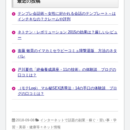
最近の投稿
テンプレ会話術～女性に好かれる会話のテンプレート～は
インチキなの？クレームや評判
ネトナン・レボリューション 2015の効果は？厳しいレビュ
ー
進藤 敏晃のイマカミセラピーコミュ障撃退版 方法のネタ
バレ
戸川夏也「絶倫養成講座・11の技術」の体験談 ブログの
口コミは？
（モテLogi） マル秘SEX誘導法・14の手口の体験談 ブロ
グの口コミは？
2018-09-08
インターネットで話題の副業・稼ぐ・習い事・学
習・美容・健康等々ネット情報