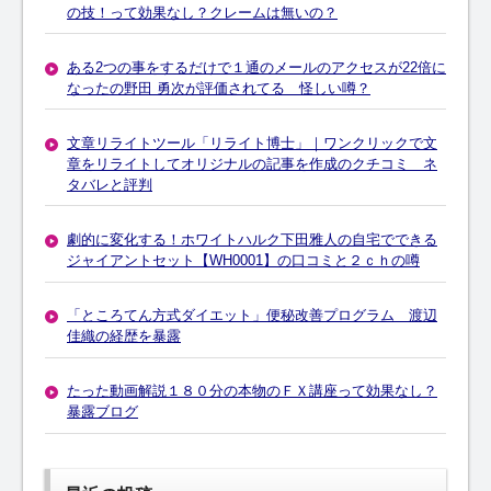
の技！って効果なし？クレームは無いの？
ある2つの事をするだけで１通のメールのアクセスが22倍に
なったの野田 勇次が評価されてる 怪しい噂？
文章リライトツール「リライト博士」｜ワンクリックで文
章をリライトしてオリジナルの記事を作成のクチコミ ネ
タバレと評判
劇的に変化する！ホワイトハルク下田雅人の自宅でできる
ジャイアントセット【WH0001】の口コミと２ｃｈの噂
「ところてん方式ダイエット」便秘改善プログラム 渡辺
佳織の経歴を暴露
たった動画解説１８０分の本物のＦＸ講座って効果なし？
暴露ブログ