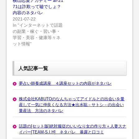
横山恋愛アカデミー af-21
71は詐欺って嘘でしょ？
内容のネタバレ
2021-07-22
In “インターネットで話題
の副業・稼ぐ・習い事・
学習・美容・健康等々ネ
ット情報”
人気記事一覧
夢占い師養成講座 ４講座セットの内容がネタバレ
株式会社KABUTOのなんちゃってアイドルとの出会いを量
産して一気に仲良くなる方法★出水聡－サトシ－の出会い
量産法 方法のネタバレ
話題の[セット版]絶対服従のいいなり女の作り方＋人妻スナ
イパー[TEAM-S.I.H] ネタバレ 暴露と口コミ