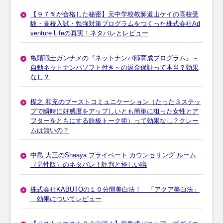
【９７％が合格した秘密】元中学校教師道山ケイの高校受
験・高校入試・勉強対策プログラムをつくった株式会社Ad
venture Lifeの真実！ネタバレとレビュー
亀頭戦士ガンナメの『ネットナンパ師育成プログラム』～
自動ネットナンパソフト付き～の返金保証って本当？効果
なし？
楳之 和充のブーストコミュニケーション（たった３ステッ
プで瞬時に好感度をアップしいとも簡単に狙った女性とア
フターをともにする鉄板トーク術）って効果なし？クレー
ムは無いの？
中島 大三のShaaya プライベート カウンセリング ルーム
（男性版）のネタバレ！評判と怪しい噂
株式会社KABUTOの１０分間美白法！ 「アクア美白法」
効果についてレビュー