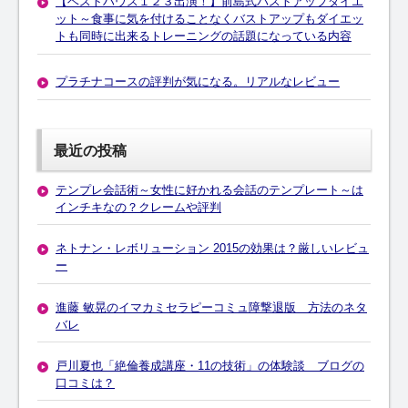
【ベストハウス１２３出演！】前島式バストアップダイエ
ット～食事に気を付けることなくバストアップもダイエッ
トも同時に出来るトレーニングの話題になっている内容
プラチナコースの評判が気になる。リアルなレビュー
最近の投稿
テンプレ会話術～女性に好かれる会話のテンプレート～は
インチキなの？クレームや評判
ネトナン・レボリューション 2015の効果は？厳しいレビュ
ー
進藤 敏晃のイマカミセラピーコミュ障撃退版 方法のネタ
バレ
戸川夏也「絶倫養成講座・11の技術」の体験談 ブログの
口コミは？