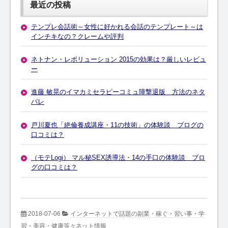
最近の投稿
テンプレ会話術～女性に好かれる会話のテンプレート～は
インチキなの？クレームや評判
ネトナン・レボリューション 2015の効果は？厳しいレビュ
ー
進藤 敏晃のイマカミセラピーコミュ障撃退版 方法のネタ
バレ
戸川夏也「絶倫養成講座・11の技術」の体験談 ブログの
口コミは？
（モテLogi） マル秘SEX誘導法・14の手口の体験談 ブロ
グの口コミは？
2018-07-06
インターネットで話題の副業・稼ぐ・習い事・学
習・美容・健康等々ネット情報