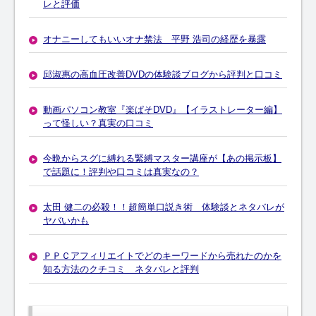
レと評価
オナニーしてもいいオナ禁法 平野 浩司の経歴を暴露
邱淑惠の高血圧改善DVDの体験談ブログから評判と口コミ
動画パソコン教室『楽ぱそDVD』【イラストレーター編】
って怪しい？真実の口コミ
今晩からスグに縛れる緊縛マスター講座が【あの掲示板】
で話題に！評判や口コミは真実なの？
太田 健二の必殺！！超簡単口説き術 体験談とネタバレが
ヤバいかも
ＰＰＣアフィリエイトでどのキーワードから売れたのかを
知る方法のクチコミ ネタバレと評判