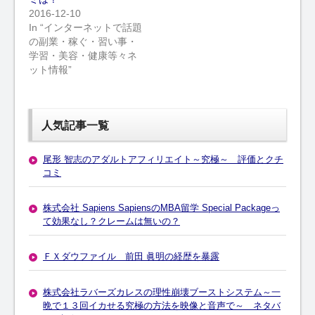
2016-12-10
In “インターネットで話題
の副業・稼ぐ・習い事・
学習・美容・健康等々ネ
ット情報”
人気記事一覧
尾形 智志のアダルトアフィリエイト～究極～ 評価とクチ
コミ
株式会社 Sapiens SapiensのMBA留学 Special Packageっ
て効果なし？クレームは無いの？
ＦＸダウファイル 前田 眞明の経歴を暴露
株式会社ラバーズカレスの理性崩壊ブーストシステム～一
晩で１３回イカせる究極の方法を映像と音声で～ ネタバ