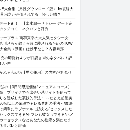
INE大全集（男性ダウンロード版） by復縁大
澤 宗之が評価されてる 怪しい噂？
デート術！ 【出水聡―サトシ― デート完
のクチコミ ネタバレと評判
ャープラス 萬羽真幸の大人気セクシー女
合川さらが教える彼に愛されるためのHOW
sex 大全集（動画）は効果なし？内容暴露
和充の即惚れ４ツボ口説き術のネタバレ！評
しい噂
かれる会話術【男女兼用】の内容がネタバ
康弘の【3日間限定価格/マニュアルコース】
単！ブサイクでも出会い系サイトを使って
りを達成した裏技的手法！ ～たとえ超絶美
90％以上の確率でヤレる禁断の手法～/魔法
で簡単にラブホテルに誘える/セックスした
セックスできる/セフレも彼女もできる/ハメ
カーセックスなどあなたの性癖を満たせま
ネタバレと評価