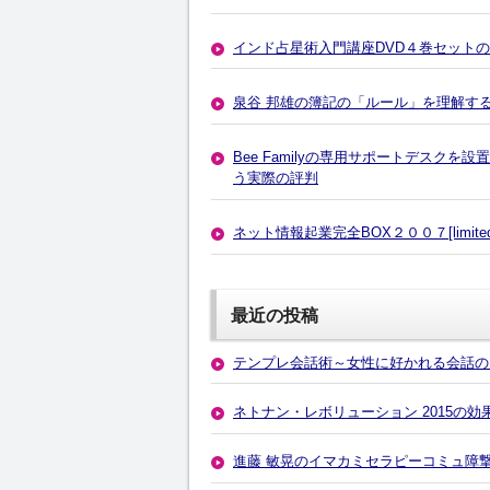
インド占星術入門講座DVD４巻セット
泉谷 邦雄の簿記の「ルール」を理解す
Bee Familyの専用サポートデスクを設
う実際の評判
ネット情報起業完全BOX２００７[limite
最近の投稿
テンプレ会話術～女性に好かれる会話の
ネトナン・レボリューション 2015の
進藤 敏晃のイマカミセラピーコミュ障