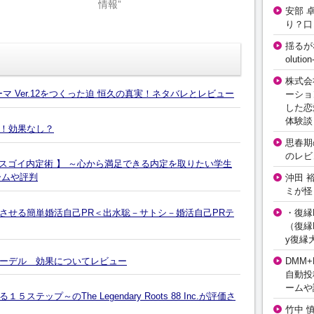
情報”
安部 
り？口
揺るが
olut
株式会
テーマ Ver.12をつくった迫 恒久の真実！ネタバレとレビュー
ーショ
した恋
体験談
！効果なし？
思春期の
のレビ
 スゴイ内定術 】 ～心から満足できる内定を取りたい学生
ームや評判
沖田 
ミが怪
させる簡単婚活自己PR＜出水聡－サトシ－婚活自己PRテ
・復縁L
（復縁L
y復縁
ーデル 効果についてレビュー
DMM+
自動投
ームや
ップ～のThe Legendary Roots 88 Inc.が評価さ
竹中 