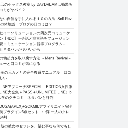
卓己のセックス教室 by DAYDREAMは効果あ
コミがヤバイ？
ない自信を手に入れる１０の方法 -Self Rev
ion-の体験談 ブログの口コミは？
社イーソリューションの四次元コミュニケ
ン【4DC】～会話と非言語をフュージョン
愛コミュニケーション習得プログラム～
とネタバレがヤバいかも
勃起力を取り戻す方法 －Mens Revival－
ューと口コミが気になる
裕孝の元カノとの完全復縁マニュアル 口コ
しい
INEアプローチSPECIAL EDITION女性版
INE大全集＋PASS＋UNLIMITED LINE）b
大学のクチコミ ネタバレと評判
DUGA(APEX)+SOKMILアフィリエイト完全
稿プラグイン3点セット 中澤 一人のクレ
評判
慎哉の彼女やセフレを、望む事なら何でもし