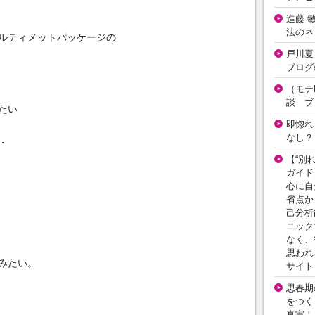
進藤 
法のネ
ルティメットパッケージの
戸川夏
ブログ
（モテ
談 ブ
たい
即惚れ
なし？
・
【“別
ガイド
心に自
省点か
己分析
ニック
なく、
思われ
みたい。
サイト
思春期の
をつく
真実！