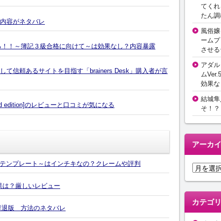
てくれ
たん調
の内容がネタバレ
風俗嬢
ームプ
る！！～簿記３級合格に向けて～は効果なし？内容暴露
させる
アダル
置して信頼あるサイトを目指す「brainers Desk」購入者が言
ムVer.
効果な
結城隼
d edition]のレビューと口コミが気になる
そ！？
アーカ
テンプレート～はインチキなの？クレームや評判
ア
ー
効果は？厳しいレビュー
カ
イ
カテゴ
撃退版 方法のネタバレ
ブ