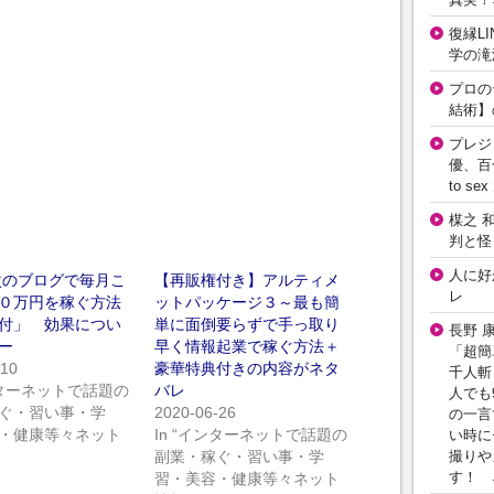
復縁L
学の滝
プロの
結術】
プレジ
優、百
to 
楳之 
判と怪
人に好
次のブログで毎月こ
【再販権付き】アルティメ
レ
０万円を稼ぐ方法
ットパッケージ３～最も簡
付」 効果につい
単に面倒要らずで手っ取り
長野 
ー
早く情報起業で稼ぐ方法＋
「超簡
-10
豪華特典付きの内容がネタ
千人斬
インターネットで話題の
バレ
人でも
ぐ・習い事・学
2020-06-26
の一言
・健康等々ネット
In “インターネットで話題の
い時に
撮りや
副業・稼ぐ・習い事・学
す！ 
習・美容・健康等々ネット