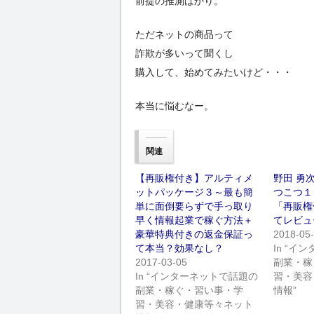
前提の推測ばかり。
ただネットの商品って
詐欺が多いって聞くし
購入して、始めてみたいけど・・・
本当に悩むなー。
関連
【再販権付き】アルティメ
野田 勇
ットパッケージ３～最も簡
つこつ１
単に面倒要らずで手っ取り
「再販権
早く情報起業で稼ぐ方法＋
てレビュ
豪華特典付きの返金保証っ
2018-05
て本当？効果なし？
In “
2017-03-05
副業・稼
In “インターネットで話題の
習・美容
副業・稼ぐ・習い事・学
情報”
習・美容・健康等々ネット