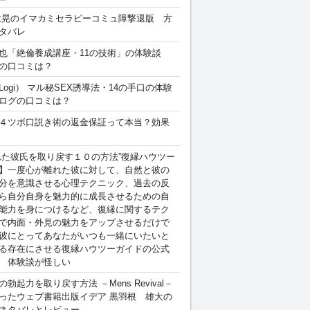
敏晃のイマカミセラピーコミュ障撃退版 方
タバレ
也「絶倫養成講座・11の技術」の体験談
の口コミは？
Logi） マル秘SEX誘導法・14の手口の体験
ログの口コミは？
４ツボ口説き術の返金保証って本当？効果
れた彼氏を取り戻す１０の方法”復縁ハウツー
】一度心が離れた彼に対して、自然と彼の
分を意識させる心理テクニック、過去の反
ら自分自身を魅力的に成長させるための自
能力を身につけるなど、復縁に関するテク
で内面・外見の魅力をアップさせるだけで
彼にとってあなたがいつも一緒にいたいと
る存在にさせる復縁ハウツーガイドの公式
 体験談が怪しい
勃起力を取り戻す方法 －Mens Revival－
ったウェブ書籍出版イデア 黒羽根 雄大の
ネタバレとレビュー