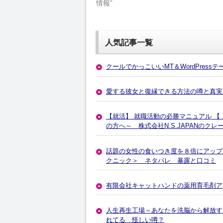
情報”
人気記事一覧
クールでかっこいいMT＆WordPress
愛する彼女と復縁できる方法の噂と真実
【就活】 就職活動の必勝マニュアル 【
の方へ～ 株式会社N.S.JAPANのクレ
話題の女性の食いつき度を８倍にアップ
クニック＞ ネタバレ 暴露と口コミ
有限会社キャットハンドの薬用育毛剤ア
人生再生工場～あなたを洗脳から解放する１５ステ
れてる 怪しい噂？