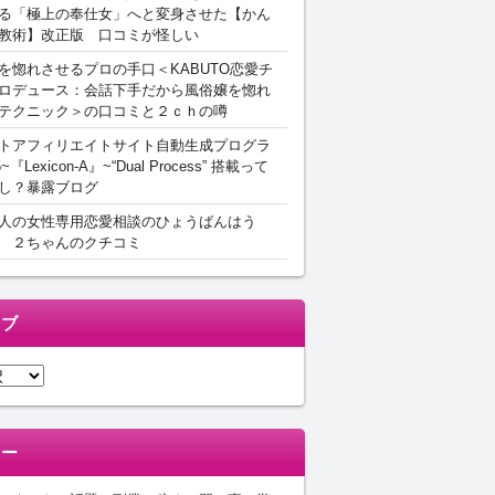
る「極上の奉仕女」へと変身させた【かん
教術】改正版 口コミが怪しい
を惚れさせるプロの手口＜KABUTO恋愛チ
ロデュース：会話下手だから風俗嬢を惚れ
テクニック＞の口コミと２ｃｈの噂
トアフィリエイトサイト自動生成プログラ
5~『Lexicon-A』~“Dual Process” 搭載って
し？暴露ブログ
人の女性専用恋愛相談のひょうばんはう
 ２ちゃんのクチコミ
イブ
リー