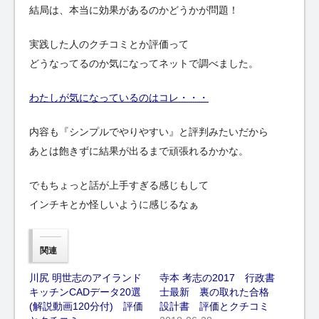
結局は、本当に効果があるのかどうかが問題！
実践した人のクチコミとか評価って
どうなってるのか気になってネットで調べました。
わたしが気になっているのはコレ・・・
内容も『シンプルでやりやすい』と評判みたいだから
あとは飽きずに結果が出るまで頑張れるかかな。
でもちょっと話が上手すぎる感じもして
インチキとか怪しいように感じるなぁ
関連
川尻 明世志のアイランド
寺本 考志の2017 行政書
キッチンCADデータ20選
士最新 裏の取れた合格
(解説動画120分付) 評価
設計書 評価とクチコミ