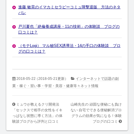
進藤 敏晃のイマカミセラピーコミュ障撃退版 方法のネタ
バレ
戸川夏也「絶倫養成講座・11の技術」の体験談 ブログの
口コミは？
（モテLogi） マル秘SEX誘導法・14の手口の体験談 ブロ
グの口コミは？
2018-05-22
（2018-05-21更新）
インターネットで話題の副
業・稼ぐ・習い事・学習・美容・健康等々ネット情報
ミュウが教えるクリ開発法
山崎先生の 頑固な便秘にも負け
「セックスで相手の女性をイキ
ない 自宅でできる便秘解消プロ
っぱなし状態に導く方法」の体
グラムの効果が気になる！体験
験談ブログから評判と口コミ
ブログの口コミ