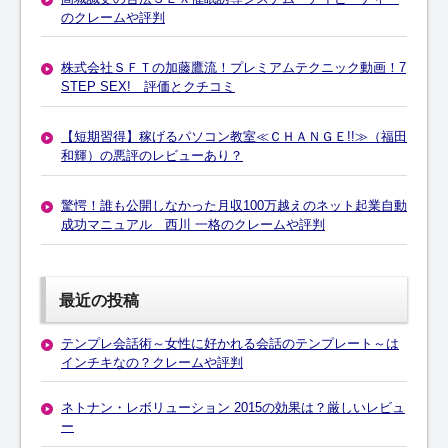
のクレームや評判
株式会社ＳＦＴの加藤鷹流！プレミアムテクニック動画！7
STEP SEX! 評価とクチコミ
【短期習得】稼げるパソコン教室≪ＣＨＡＮＧＥ!!≫（福田
和輝）の悪評のレビューあり？
驚愕！誰も公開しなかった月収100万越えのネット起業自動
成功マニュアル 西川 一格のクレームや評判
最近の投稿
テンプレ会話術～女性に好かれる会話のテンプレート～は
インチキなの？クレームや評判
ネトナン・レボリューション 2015の効果は？厳しいレビュ
ー