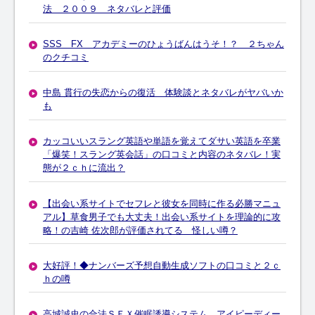
法 ２００９ ネタバレと評価
SSS FX アカデミーのひょうばんはうそ！？ ２ちゃん
のクチコミ
中島 貫行の失恋からの復活 体験談とネタバレがヤバいか
も
カッコいいスラング英語や単語を覚えてダサい英語を卒業
「爆笑！スラング英会話」の口コミと内容のネタバレ！実
態が２ｃｈに流出？
【出会い系サイトでセフレと彼女を同時に作る必勝マニュ
アル】草食男子でも大丈夫！出会い系サイトを理論的に攻
略！の吉崎 佐次郎が評価されてる 怪しい噂？
大好評！◆ナンバーズ予想自動生成ソフトの口コミと２ｃ
ｈの噂
高城誠史の合法ＳＥＸ催眠誘導システム アイピーディー