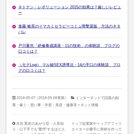
ネトナン・レボリューション 2015の効果は？厳しいレビュ
ー
進藤 敏晃のイマカミセラピーコミュ障撃退版 方法のネタ
バレ
戸川夏也「絶倫養成講座・11の技術」の体験談 ブログの
口コミは？
（モテLogi） マル秘SEX誘導法・14の手口の体験談 ブロ
グの口コミは？
2018-05-07
（2018-05-06更新）
インターネットで話題の副
業・稼ぐ・習い事・学習・美容・健康等々ネット情報
水谷 憲史のあがり症・人見知
トップ起業家やトップアフィリ
り・口下手でも”驚愕”するほど人
エイターが勝手に商材を作って