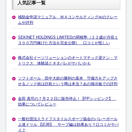
人気記事一覧
補助金申請マニュアル ＭＡコンサルティング㈱のクレー
ムや評判
SEKINET HOLDINGS LIMITEDの関根塾（２２歳が月収１
３００万円稼げた方法を完全公開） 口コミが怪しい
株式会社イーソリューションのオートマチック逆ナン・マ
トリクス 体験談とネタバレがヤバいかも
ソフトボール 田中大鉄の勝利の基本 守備力をアップさ
せるノック術は詐欺という噂は本当？あの掲示板での評判
金田 真司の７月２２日に販売停止！【PPシッピング】
効果についてレビュー
一般社団法人ライフスタイルスポーツ協会のバレーボール
上達ドリル 【応用】 サーブ編は効果あり？口コミがヤバ
イ？