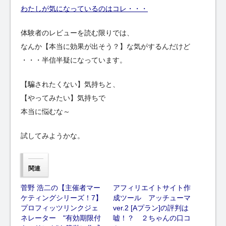
わたしが気になっているのはコレ・・・
体験者のレビューを読む限りでは、
なんか【本当に効果が出そう？】な気がするんだけど
・・・半信半疑になっています。
【騙されたくない】気持ちと、
【やってみたい】気持ちで
本当に悩むな～
試してみようかな。
関連
菅野 浩二の【主催者マー
アフィリエイトサイト作
ケティングシリーズ！7】
成ツール アッチューマ
プロフィッツリンクジェ
ver.2 [Aプラン]の評判は
ネレーター "有効期限付
嘘！？ ２ちゃんの口コ