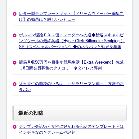
レター型テンプレートキット【ドリームウィーバー編集向
け】の効果は？厳しいレビュー
ボルマン理論ＦＸ～億トレーダーへの道◆秒速スキャルピ
ングツールの最終兵器【Hyper Click Billionaire Scalping 】
SP（スペシャルバージョン）◆のネタバレと効果を暴露
競馬月収50万円を目指す競馬生活【Extra Weekend】お試
し8日間会員募集のクチコミ ネタバレと評判
児玉貴生の節税のいろは ～サラリーマン編～ 方法のネ
タバレ
最近の投稿
テンプレ会話術～女性に好かれる会話のテンプレート～は
インチキなの？クレームや評判