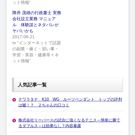
ット情報”
降井 茂雄の行政書士 実務
会社設立業務 マニュア
ル 体験談とネタバレが
ヤバいかも
2017-08-21
In “インターネットで話題
の副業・稼ぐ・習い事・
学習・美容・健康等々ネ
ット情報”
人気記事一覧
ナワラタナ K10 WG ルーツペンダント トップの評判
は嘘！？ ２ちゃんの口コミ
株式会社リーバースの試合に強くなるテニス～簡単に勝て
るダブルス～は効果なし？内容暴露