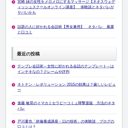
宮崎 緑の女性をメロメロにするマッサージ【ネオスウェデ
ィッシュスクールオンライン講座】 体験談とネタバレが
ヤバいかも
話題の人に好かれる会話術【男女兼用】 ネタバレ 暴露
と口コミ
最近の投稿
テンプレ会話術～女性に好かれる会話のテンプレート～は
インチキなの？クレームや評判
ネトナン・レボリューション 2015の効果は？厳しいレビュ
ー
進藤 敏晃のイマカミセラピーコミュ障撃退版 方法のネタ
バレ
戸川夏也「絶倫養成講座・11の技術」の体験談 ブログの
口コミは？