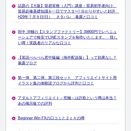
話題の【大阪】貿易実務（入門）講座：貿易初学者向け。
貿易必修基礎知識を一日でマスター! 分かりやすいと好評
H29年７月９日(日） ネタバレ 暴露と口コミ
田中 洋輔の【スタンプファクトリー】39800円でレベニュ
ーシェアで格安でLINEスタンプを制作いたします。 怪し
い噂！実践者のリアルな口コミ
【英語ぺらぺら君中級編（海外配送版）】って効果なし？
暴露ブログ
第一弾、第二弾、第三段セット アフィリエイトサイト用
イラスト集の体験談ブログから評判と口コミ
アダルトアフィリエイト～究極～は詐欺という噂は本当？
あの掲示板での評判
Beginner Win FXの口コミと２ｃｈの噂