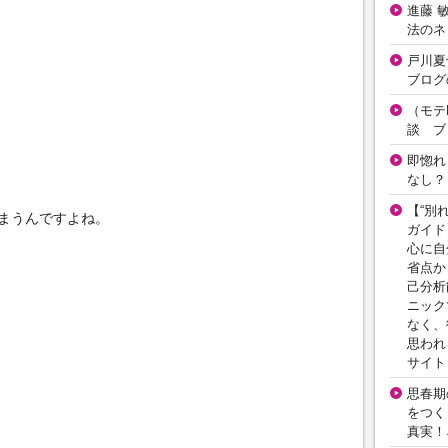
進藤 
法のネ
戸川夏
ブログ
（モテ
談 ブ
即惚れ
なし？
【“別
まうんですよね。
ガイド
心に自
省点か
己分析
ニック
なく、
思われ
サイト
思春期の
をつく
真実！