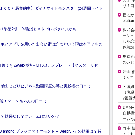
り？口
１００万馬券的中】ダイナマイトモンスター(24週間ライセ
揺るが
olut
り塾第2期 体験談とネタバレがヤバいかも
株式会
ーショ
した恋
スマホとアプリを用いた出会い術は詐欺という噂は本当？あの
体験談
思春期の
のレビ
も再販できるweb標準＋MT3.3テンプレート【マスターリセー
沖田 
ミが怪
イ）輸出せどりビジネス動画講座の噂と実践者の口コミ
・復縁L
（復縁L
y復縁
嘘！？ ２ちゃんの口コミ
DMM+
自動投
って効果なし？クレームは無いの？
ームや
竹中 
amond ブラックダイヤモンド – Deeply -」の効果は？厳
てくれ