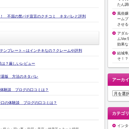
たん調
風俗嬢
！ 不屈の禁パチ宣言のクチコミ ネタバレと評判
ームプ
させる
アダル
ムVer.
効果な
テンプレート～はインチキなの？クレームや評判
結城隼
そ！？
効果は？厳しいレビュー
撃退版 方法のネタバレ
アーカ
の体験談 ブログの口コミは？
ア
ー
4の手口の体験談 ブログの口コミは？
カ
イ
カテゴ
ブ
インタ
・稼ぐ・習い事・学習・美容・健康等々ネット情報