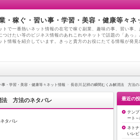
業・稼ぐ・習い事・学習・美容・健康等々ネ
ットで一番熱いネット情報の在宅で稼ぐ副業、趣味の事、習い事、
につけたい等のビジネス情報のあれこれやネットで話題の「あっ」
ット情報を紹介しています。きっと貴方のお役にたてる情報が発見
い事・学習・美容・健康等々ネット情報
長谷川 記祥の瞬間むくみ解消法 方法の
最近の
消法 方法のネタバレ
テンプ
ート～
のネタバレ
ネトナ
いレビ