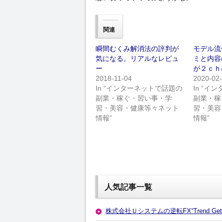
関連
瞬間むくみ解消法の評判が
モデル流
気になる。リアルなレビュ
ミと内容
ー
が２ｃｈ
2018-11-04
2020-02
In “インターネットで話題の
In “
副業・稼ぐ・習い事・学
副業・稼
習・美容・健康等々ネット
習・美容
情報”
情報”
人気記事一覧
株式会社Ｕシステムの逆転FX“Trend Get