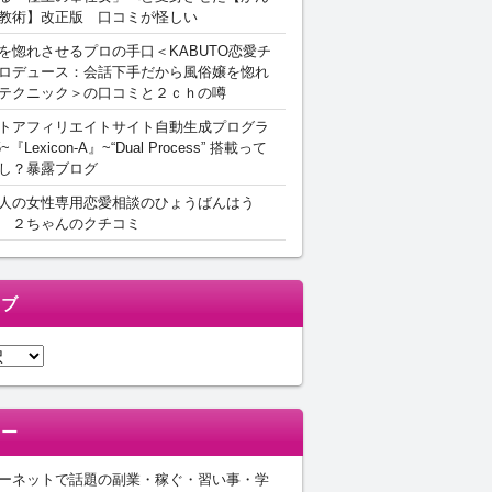
教術】改正版 口コミが怪しい
を惚れさせるプロの手口＜KABUTO恋愛チ
ロデュース：会話下手だから風俗嬢を惚れ
テクニック＞の口コミと２ｃｈの噂
トアフィリエイトサイト自動生成プログラ
5~『Lexicon-A』~“Dual Process” 搭載って
し？暴露ブログ
人の女性専用恋愛相談のひょうばんはう
 ２ちゃんのクチコミ
イブ
リー
ーネットで話題の副業・稼ぐ・習い事・学