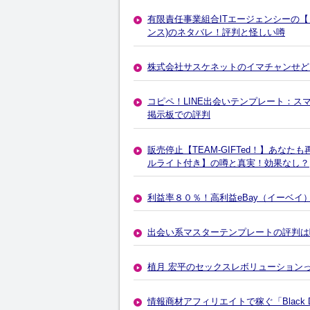
有限責任事業組合ITエージェンシーの【
ンス)のネタバレ！評判と怪しい噂
株式会社サスケネットのイマチャンせど
コピペ！LINE出会いテンプレート：
掲示板での評判
販売停止【TEAM-GIFTed！】あなた
ルライト付き】の噂と真実！効果なし？
利益率８０％！高利益eBay（イーベ
出会い系マスターテンプレートの評判は
植月 宏平のセックスレボリューション
情報商材アフィリエイトで稼ぐ「Black Di