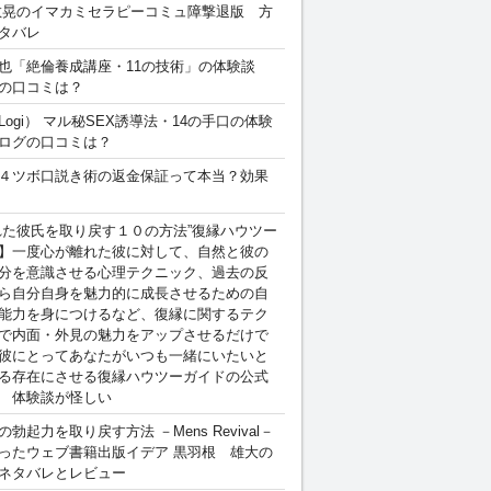
敏晃のイマカミセラピーコミュ障撃退版 方
タバレ
也「絶倫養成講座・11の技術」の体験談
の口コミは？
Logi） マル秘SEX誘導法・14の手口の体験
ログの口コミは？
４ツボ口説き術の返金保証って本当？効果
れた彼氏を取り戻す１０の方法”復縁ハウツー
】一度心が離れた彼に対して、自然と彼の
分を意識させる心理テクニック、過去の反
ら自分自身を魅力的に成長させるための自
能力を身につけるなど、復縁に関するテク
で内面・外見の魅力をアップさせるだけで
彼にとってあなたがいつも一緒にいたいと
る存在にさせる復縁ハウツーガイドの公式
 体験談が怪しい
勃起力を取り戻す方法 －Mens Revival－
ったウェブ書籍出版イデア 黒羽根 雄大の
ネタバレとレビュー