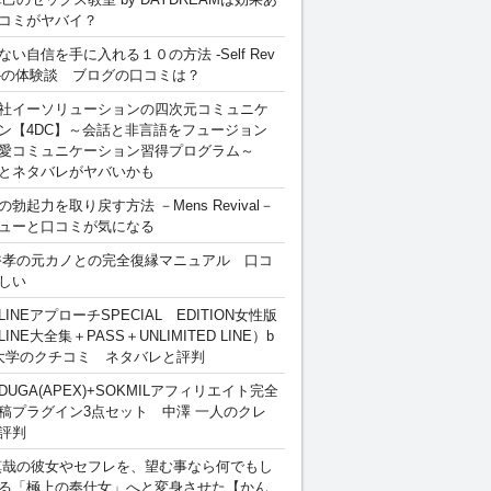
コミがヤバイ？
ない自信を手に入れる１０の方法 -Self Rev
ion-の体験談 ブログの口コミは？
社イーソリューションの四次元コミュニケ
ン【4DC】～会話と非言語をフュージョン
愛コミュニケーション習得プログラム～
とネタバレがヤバいかも
勃起力を取り戻す方法 －Mens Revival－
ューと口コミが気になる
裕孝の元カノとの完全復縁マニュアル 口コ
しい
INEアプローチSPECIAL EDITION女性版
INE大全集＋PASS＋UNLIMITED LINE）b
大学のクチコミ ネタバレと評判
DUGA(APEX)+SOKMILアフィリエイト完全
稿プラグイン3点セット 中澤 一人のクレ
評判
慎哉の彼女やセフレを、望む事なら何でもし
る「極上の奉仕女」へと変身させた【かん