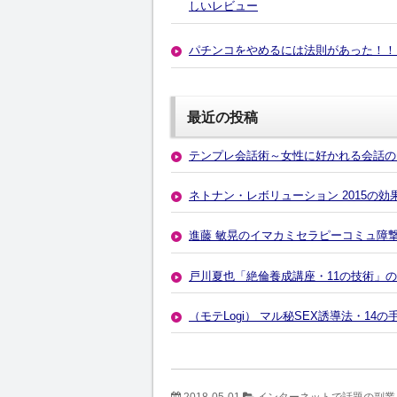
しいレビュー
パチンコをやめるには法則があった！！
最近の投稿
テンプレ会話術～女性に好かれる会話の
ネトナン・レボリューション 2015の
進藤 敏晃のイマカミセラピーコミュ障
戸川夏也「絶倫養成講座・11の技術」
（モテLogi） マル秘SEX誘導法・1
2018-05-01
インターネットで話題の副業