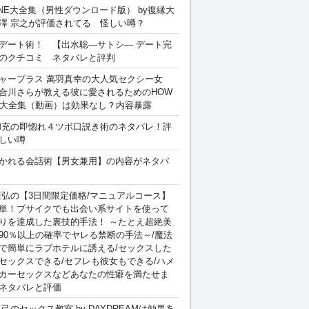
INE大全集（男性ダウンロード版） by復縁大
澤 宗之が評価されてる 怪しい噂？
デート術！ 【出水聡―サトシ― デート完
のクチコミ ネタバレと評判
ャープラス 萬羽真幸の大人気セクシー女
合川さらが教える彼に愛されるためのHOW
sex 大全集（動画）は効果なし？内容暴露
和充の即惚れ４ツボ口説き術のネタバレ！評
しい噂
かれる会話術【男女兼用】の内容がネタバ
康弘の【3日間限定価格/マニュアルコース】
単！ブサイクでも出会い系サイトを使って
りを達成した裏技的手法！ ～たとえ超絶美
90％以上の確率でヤレる禁断の手法～/魔法
で簡単にラブホテルに誘える/セックスした
セックスできる/セフレも彼女もできる/ハメ
カーセックスなどあなたの性癖を満たせま
ネタバレと評価
卓己のセックス教室 by DAYDREAMは効果あ