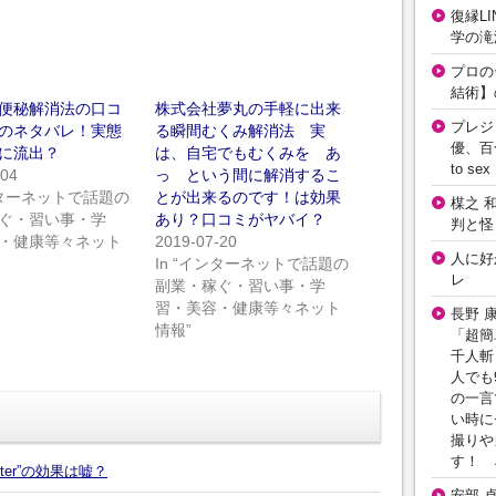
復縁L
学の滝
プロの
結術】
便秘解消法の口コ
株式会社夢丸の手軽に出来
プレジ
のネタバレ！実態
る瞬間むくみ解消法 実
優、百
に流出？
は、自宅でもむくみを あ
to 
-04
っ という間に解消するこ
インターネットで話題の
とが出来るのです！は効果
楳之 
ぐ・習い事・学
あり？口コミがヤバイ？
判と怪
・健康等々ネット
2019-07-20
人に好
In “インターネットで話題の
レ
副業・稼ぐ・習い事・学
習・美容・健康等々ネット
長野 
情報”
「超簡
千人斬
人でも
の一言
い時に
撮りや
す！ 
ter”の効果は嘘？
安部 