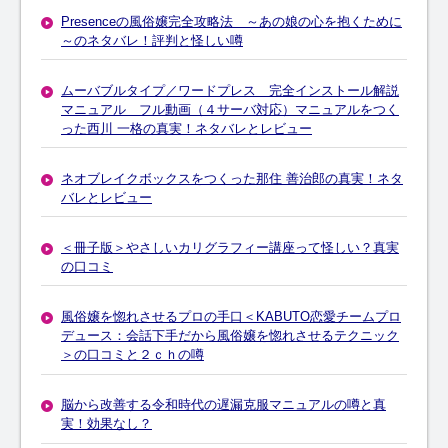
Presenceの風俗嬢完全攻略法 ～あの娘の心を抱くために
～のネタバレ！評判と怪しい噂
ムーバブルタイプ／ワードプレス 完全インストール解説
マニュアル フル動画（４サーバ対応）マニュアルをつく
った西川 一格の真実！ネタバレとレビュー
ネオブレイクボックスをつくった那住 善治郎の真実！ネタ
バレとレビュー
＜冊子版＞やさしいカリグラフィー講座って怪しい？真実
の口コミ
風俗嬢を惚れさせるプロの手口＜KABUTO恋愛チームプロ
デュース：会話下手だから風俗嬢を惚れさせるテクニック
＞の口コミと２ｃｈの噂
脳から改善する令和時代の遅漏克服マニュアルの噂と真
実！効果なし？