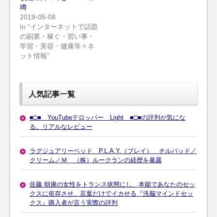
噂
2019-05-08
In “インターネットで話題
の副業・稼ぐ・習い事・
学習・美容・健康等々ネ
ット情報”
人気記事一覧
■□■ YouTubeテロッパー Light ■□■の評判が気にな
る。リアルなレビュー
ラグジュアリーベッド P.L.A.Y.（プレイ） チルパッド／
クリーム／Ｍ （株）ルークランの経歴を暴露
佐藤 朝康の女性をトランス状態にし、本能であなたのセッ
クスに依存させ、言葉だけでイカせる『洗脳マインドセッ
クス』購入者が言う実際の評判