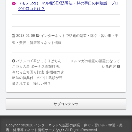
（モテLogi） マル秘SEX誘導法・14の手口の体験談 ブロ
グの口コミは？
2018-01-09
インターネットで話題の副業・稼ぐ・習い事・学
習・美容・健康等々ネット情報
パチンコ-CRびっくりぱちん
メルマガの極意の話題になって
こ巨人の星 ボーナス直撃打法。
いる内容
今なら立ち回り打法+多機種の攻
略法の特典付！の中川 武頼が評
価されてる 怪しい噂？
サブコンテンツ
Copyright ©2026 インターネットで話題の副業・稼ぐ・習い事・学習・美
容・健康等々ネット情報サーチなび♪ All Rights Reserved.