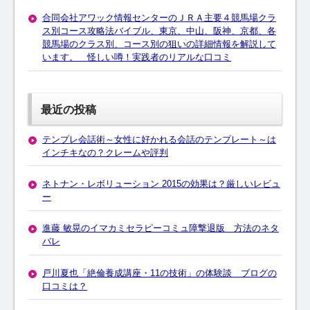
合同会社アワック情報センターのＪＲＡ主要４競馬場クラ
ス別コース攻略法バイブル、東京、中山、阪神、京都、各
競馬場のクラス別、コース別の狙いの詳細情報を解説して
います。 怪しい噂！実践者のリアルな口コミ
最近の投稿
テンプレ会話術～女性に好かれる会話のテンプレート～は
インチキなの？クレームや評判
ネトナン・レボリューション 2015の効果は？厳しいレビュ
ー
進藤 敏晃のイマカミセラピーコミュ障撃退版 方法のネタ
バレ
戸川夏也「絶倫養成講座・11の技術」の体験談 ブログの
口コミは？