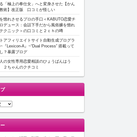
る「極上の奉仕女」へと変身させた【かん
教術】改正版 口コミが怪しい
を惚れさせるプロの手口＜KABUTO恋愛チ
ロデュース：会話下手だから風俗嬢を惚れ
テクニック＞の口コミと２ｃｈの噂
トアフィリエイトサイト自動生成プログラ
5~『Lexicon-A』~“Dual Process” 搭載って
し？暴露ブログ
人の女性専用恋愛相談のひょうばんはう
 ２ちゃんのクチコミ
イブ
リー