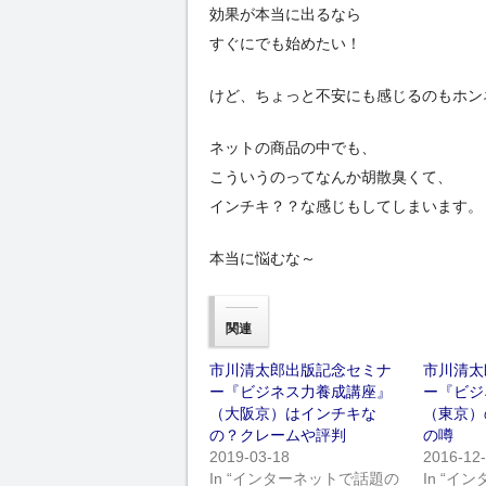
効果が本当に出るなら
すぐにでも始めたい！
けど、ちょっと不安にも感じるのもホン
ネットの商品の中でも、
こういうのってなんか胡散臭くて、
インチキ？？な感じもしてしまいます。
本当に悩むな～
関連
市川清太郎出版記念セミナ
市川清太
ー『ビジネス力養成講座』
ー『ビジ
（大阪京）はインチキな
（東京）
の？クレームや評判
の噂
2019-03-18
2016-12
In “インターネットで話題の
In “