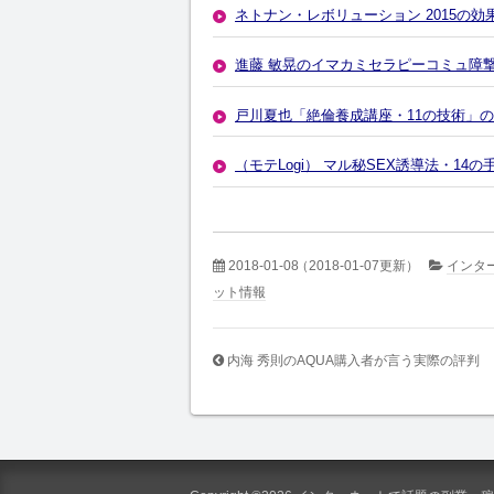
ネトナン・レボリューション 2015の
進藤 敏晃のイマカミセラピーコミュ障
戸川夏也「絶倫養成講座・11の技術」
（モテLogi） マル秘SEX誘導法・1
2018-01-08
（2018-01-07更新）
インタ
ット情報
内海 秀則のAQUA購入者が言う実際の評判