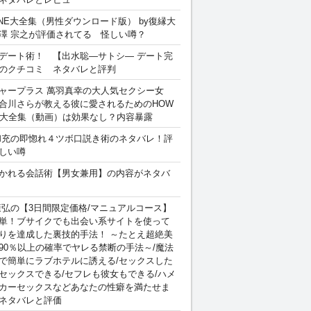
INE大全集（男性ダウンロード版） by復縁大
澤 宗之が評価されてる 怪しい噂？
デート術！ 【出水聡―サトシ― デート完
のクチコミ ネタバレと評判
ャープラス 萬羽真幸の大人気セクシー女
合川さらが教える彼に愛されるためのHOW
sex 大全集（動画）は効果なし？内容暴露
和充の即惚れ４ツボ口説き術のネタバレ！評
しい噂
かれる会話術【男女兼用】の内容がネタバ
康弘の【3日間限定価格/マニュアルコース】
単！ブサイクでも出会い系サイトを使って
りを達成した裏技的手法！ ～たとえ超絶美
90％以上の確率でヤレる禁断の手法～/魔法
で簡単にラブホテルに誘える/セックスした
セックスできる/セフレも彼女もできる/ハメ
カーセックスなどあなたの性癖を満たせま
ネタバレと評価