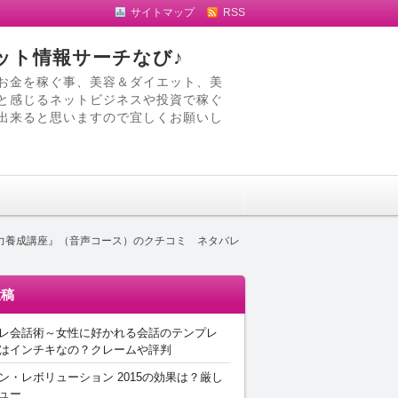
サイトマップ
RSS
ット情報サーチなび♪
お金を稼ぐ事、美容＆ダイエット、美
と感じるネットビジネスや投資で稼ぐ
出来ると思いますので宜しくお願いし
力養成講座』（音声コース）のクチコミ ネタバレ
投稿
レ会話術～女性に好かれる会話のテンプレ
はインチキなの？クレームや評判
ン・レボリューション 2015の効果は？厳し
ュー