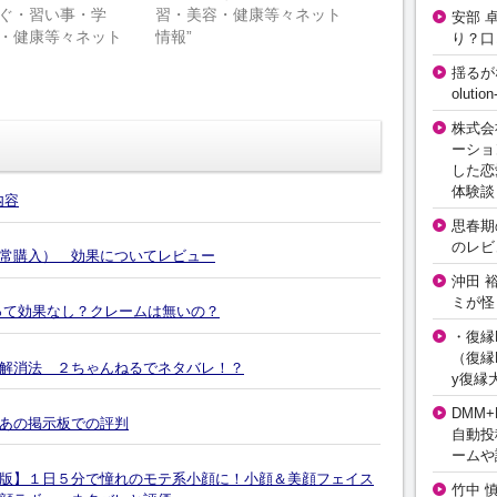
ぐ・習い事・学
習・美容・健康等々ネット
安部 
・健康等々ネット
情報”
り？口
揺るが
olut
株式会
ーショ
した恋
体験談
内容
思春期の
のレビ
常購入） 効果についてレビュー
沖田 
ミが怪
って効果なし？クレームは無いの？
・復縁L
（復縁L
解消法 ２ちゃんねるでネタバレ！？
y復縁
DMM+
あの掲示板での評判
自動投
ームや
版】１日５分で憧れのモテ系小顔に！小顔＆美顔フェイス
竹中 