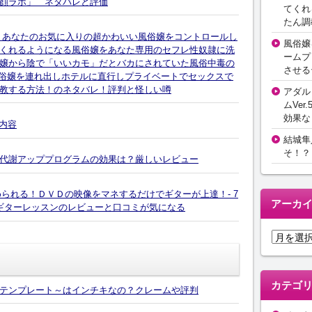
顔ラボ」 ネタバレと評価
てくれ
たん調
！あなたのお気に入りの超かわいい風俗嬢をコントロールし
風俗嬢
くれるようになる風俗嬢をあなた専用のセフレ性奴隷に洗
ームプ
嬢から陰で「いいカモ」だとバカにされていた風俗中毒の
させる
1風俗嬢を連れ出しホテルに直行しプライベートでセックスで
教する方法！のネタバレ！評判と怪しい噂
アダル
ムVer.
効果な
る内容
結城隼
そ！？
代謝アッププログラムの効果は？厳しいレビュー
始められる！ＤＶＤの映像をマネするだけでギターが上達！- 7
アーカ
ためのギターレッスンのレビューと口コミが気になる
ア
ー
カ
イ
カテゴ
テンプレート～はインチキなの？クレームや評判
ブ