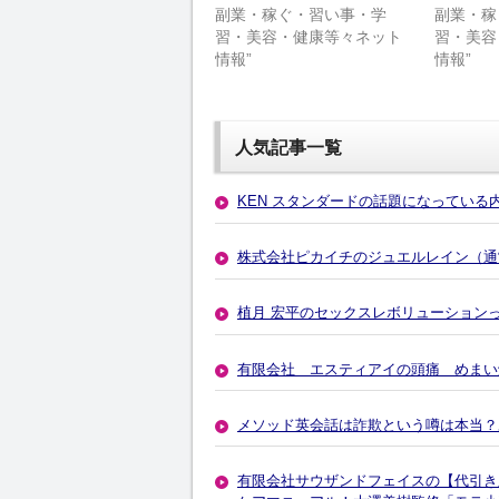
副業・稼ぐ・習い事・学
副業・稼
習・美容・健康等々ネット
習・美容
情報”
情報”
人気記事一覧
KEN スタンダードの話題になっている
株式会社ピカイチのジュエルレイン（通
植月 宏平のセックスレボリューション
有限会社 エスティアイの頭痛 めまい
メソッド英会話は詐欺という噂は本当？
有限会社サウザンドフェイスの【代引き