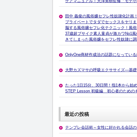
ケアマニュアル！大澤美樹監修「モテ小
田中 義俊の風俗嬢セフレ性奴隷化計画
プライベートでタダでセックスをヤリま
脳する風俗嬢セフレ化テクニック！風俗
37歳超ブサイク素人童貞が激カワNo
きてしまった風俗嬢をセフレ性奴隷に調
OnlyOne商材作成法の話題になってい
大野カズマサの呼吸エクササイズ―基礎
たった1日15分、30日間！指1本から
STEP Lesson 初級編 初心者の
最近の投稿
テンプレ会話術～女性に好かれる会話の