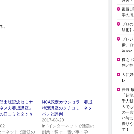
復縁L
学の滝
プロの
ネ。
結術】
プレジ
優、百
to 
楳之 
判と怪
人に好
レ
長野 
「超簡
千人斬
郎出版記念セミナ
NCA認定カウンセラー養成
人でも
ネス力養成講座』
特定講座のクチコミ ネタ
の一言
の口コミと２ｃｈ
バレと評判
い時に
2017-08-29
撮りや
-02
In “インターネットで話題の
す！ 
インターネットで話題の
副業・稼ぐ・習い事・学