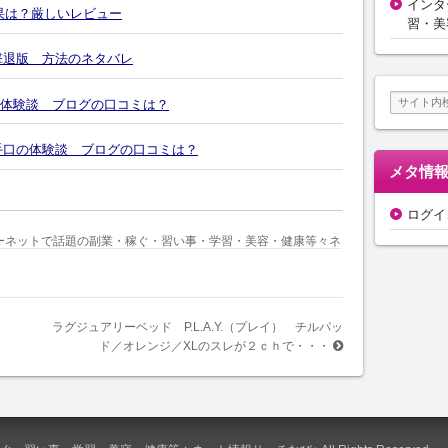
インタ
効果は？厳しいレビュー
習・美
撃退版 方法のネタバレ
の体験談 ブログの口コミは？
4の手口の体験談 ブログの口コミは？
メタ情
ログイ
ーネットで話題の副業・稼ぐ・習い事・学習・美容・健康等々ネ
ラグジュアリーベッド P.L.A.Y.（プレイ） チルパッ
ド／オレンジ／XLのスレが２ｃｈで・・・