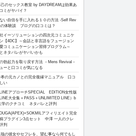
卓己のセックス教室 by DAYDREAMは効果あ
コミがヤバイ？
ない自信を手に入れる１０の方法 -Self Rev
ion-の体験談 ブログの口コミは？
社イーソリューションの四次元コミュニケ
ン【4DC】～会話と非言語をフュージョン
愛コミュニケーション習得プログラム～
とネタバレがヤバいかも
勃起力を取り戻す方法 －Mens Revival－
ューと口コミが気になる
裕孝の元カノとの完全復縁マニュアル 口コ
しい
INEアプローチSPECIAL EDITION女性版
INE大全集＋PASS＋UNLIMITED LINE）b
大学のクチコミ ネタバレと評判
DUGA(APEX)+SOKMILアフィリエイト完全
稿プラグイン3点セット 中澤 一人のクレ
評判
慎哉の彼女やセフレを、望む事なら何でもし