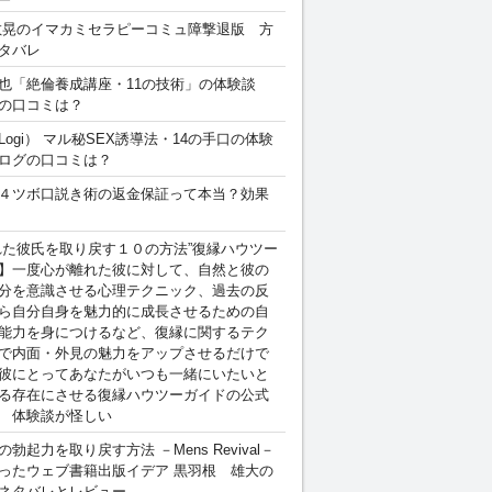
敏晃のイマカミセラピーコミュ障撃退版 方
タバレ
也「絶倫養成講座・11の技術」の体験談
の口コミは？
Logi） マル秘SEX誘導法・14の手口の体験
ログの口コミは？
４ツボ口説き術の返金保証って本当？効果
れた彼氏を取り戻す１０の方法”復縁ハウツー
】一度心が離れた彼に対して、自然と彼の
分を意識させる心理テクニック、過去の反
ら自分自身を魅力的に成長させるための自
能力を身につけるなど、復縁に関するテク
で内面・外見の魅力をアップさせるだけで
彼にとってあなたがいつも一緒にいたいと
る存在にさせる復縁ハウツーガイドの公式
 体験談が怪しい
勃起力を取り戻す方法 －Mens Revival－
ったウェブ書籍出版イデア 黒羽根 雄大の
ネタバレとレビュー