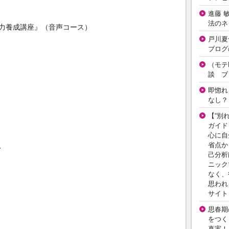
進藤 
法のネ
力養成講座』（音声コース）
戸川夏
ブログ
（モテ
談 ブ
即惚れ
なし？
【“別
ガイド
心に自
省点か
、
己分析
ニック
なく、
思われ
サイト
思春期の
をつく
真実！