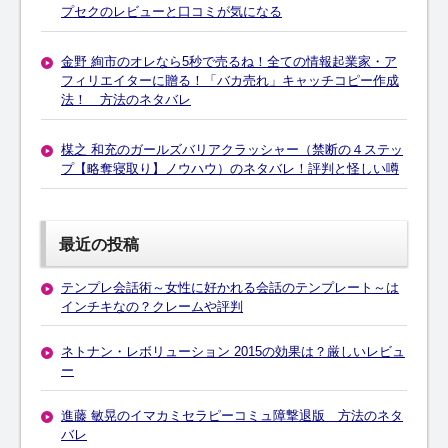
プセクのレビューと口コミが気になる
金野 絢市のオレなら5秒で売るね！全ての情報起業家・ア
フィリエイターに贈る！「バカ売れ」キャッチコピー作成
法！ 方法のネタバレ
楳之 和充のガールズバリアクラッシャー（禁断の４ステッ
プ【略奪寝取り】ノウハウ）のネタバレ！評判と怪しい噂
最近の投稿
テンプレ会話術～女性に好かれる会話のテンプレート～は
インチキなの？クレームや評判
ネトナン・レボリューション 2015の効果は？厳しいレビュ
ー
進藤 敏晃のイマカミセラピーコミュ障撃退版 方法のネタ
バレ