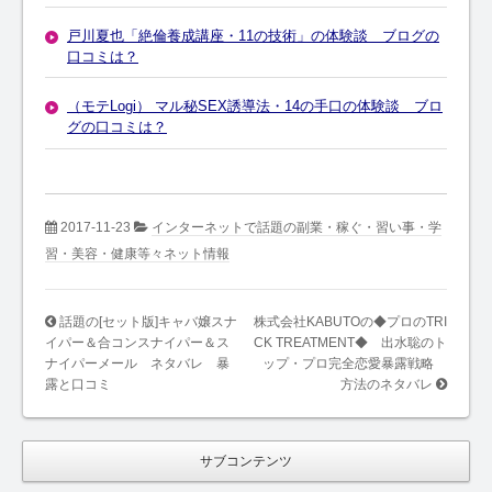
戸川夏也「絶倫養成講座・11の技術」の体験談 ブログの
口コミは？
（モテLogi） マル秘SEX誘導法・14の手口の体験談 ブロ
グの口コミは？
2017-11-23
インターネットで話題の副業・稼ぐ・習い事・学
習・美容・健康等々ネット情報
話題の[セット版]キャバ嬢スナ
株式会社KABUTOの◆プロのTRI
イパー＆合コンスナイパー＆ス
CK TREATMENT◆ 出水聡のト
ナイパーメール ネタバレ 暴
ップ・プロ完全恋愛暴露戦略
露と口コミ
方法のネタバレ
サブコンテンツ