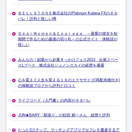
ＢＥＬＬＳＴＯＮＥ株式会社のPlatinum Kubera FXのネタ
バレ！評判と怪しい噂
ＤｅａｒＷｏｍａｎ＆Ｃｏｕｒａｇｅ ～最愛の彼女を短
期間で作るための最後の切り札～の公式サイト 体験談が
怪しい
みんなの！副業から起業きっかけフェス2013 出展スペー
スLブース 株式会社ジュノンスカイの経歴を暴露
心を変えて人生を変える１９のエクササイズ[再配布権付き]
の体験談ブログから評判と口コミ
ライフコード（入門書）の内容がネタバレ
JUN★BARY「順張り」の杉田 順一さん 経歴と評判
たった3ステップ。マッチングアプリでセフレを量産するア