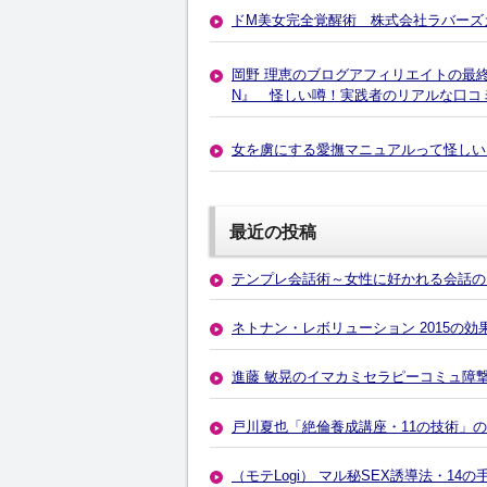
ドM美女完全覚醒術 株式会社ラバーズ
岡野 理恵のブログアフィリエイトの最終
N』 怪しい噂！実践者のリアルな口コ
女を虜にする愛撫マニュアルって怪しい
最近の投稿
テンプレ会話術～女性に好かれる会話の
ネトナン・レボリューション 2015の
進藤 敏晃のイマカミセラピーコミュ障
戸川夏也「絶倫養成講座・11の技術」
（モテLogi） マル秘SEX誘導法・1