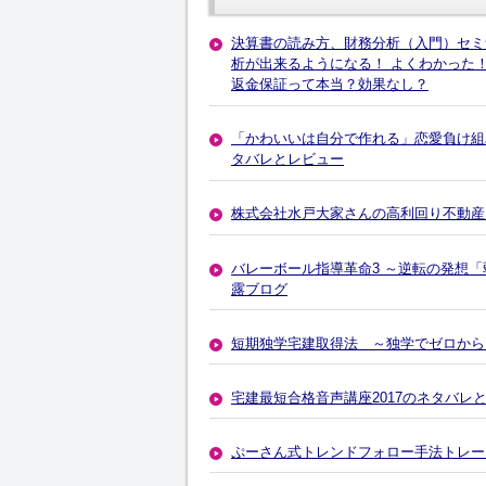
決算書の読み方、財務分析（入門）セミ
析が出来るようになる！ よくわかった！と
返金保証って本当？効果なし？
「かわいいは自分で作れる」恋愛負け組
タバレとレビュー
株式会社水戸大家さんの高利回り不動産
バレーボール指導革命3 ～逆転の発想「
露ブログ
短期独学宅建取得法 ～独学でゼロから
宅建最短合格音声講座2017のネタバレ
ぷーさん式トレンドフォロー手法トレー