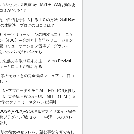
卓己のセックス教室 by DAYDREAMは効果あ
コミがヤバイ？
ない自信を手に入れる１０の方法 -Self Rev
ion-の体験談 ブログの口コミは？
社イーソリューションの四次元コミュニケ
ン【4DC】～会話と非言語をフュージョン
愛コミュニケーション習得プログラム～
とネタバレがヤバいかも
勃起力を取り戻す方法 －Mens Revival－
ューと口コミが気になる
裕孝の元カノとの完全復縁マニュアル 口コ
しい
INEアプローチSPECIAL EDITION女性版
INE大全集＋PASS＋UNLIMITED LINE）b
大学のクチコミ ネタバレと評判
DUGA(APEX)+SOKMILアフィリエイト完全
稿プラグイン3点セット 中澤 一人のクレ
評判
慎哉の彼女やセフレを、望む事なら何でもし