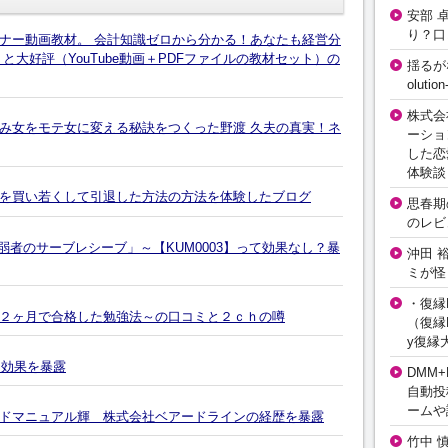
安部 
り？口
ナー動画教材。 会計知識ゼロから分かる！あなたも経営分
大好評（YouTube動画＋PDFファイルの教材セット）の
揺るが
olut
株式会
み女をモテ女に変える秘訣をつくった野渡 久夫の真実！ネ
ーショ
した恋
体験談
を買い若くして引退した方法の方法を体験したブログ
思春期の
のレビ
弱者のサーブレシーブ」～【KUM0003】って効果なし？暴
沖田 
ミが怪
・復縁L
２ヶ月で合格した勉強法～の口コミと２ｃｈの噂
（復縁L
y復縁
と効果を暴露
DMM+
自動投
ームや
ドマニュアル輝 株式会社ベアードラインの経歴を暴露
竹中 