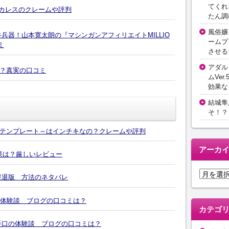
てくれ
カレスのクレームや評判
たん調
風俗嬢
兵器！山本寛太朗の『マシンガンアフィリエイトMILLIO
ームプ
ミ
させる
アダル
？真実の口コミ
ムVer.
効果な
結城隼
そ！？
テンプレート～はインチキなの？クレームや評判
アーカ
効果は？厳しいレビュー
ア
撃退版 方法のネタバレ
ー
カ
の体験談 ブログの口コミは？
イ
カテゴ
ブ
4の手口の体験談 ブログの口コミは？