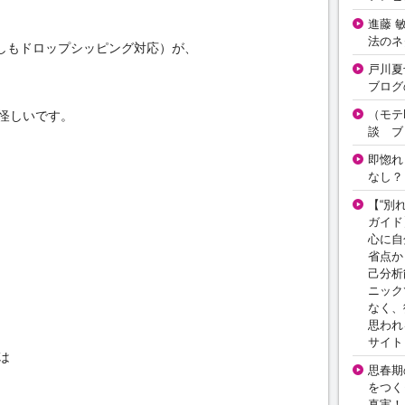
進藤 
法のネ
（もしもドロップシッピング対応）が、
戸川夏
ブログ
（モテ
怪しいです。
談 ブ
即惚れ
なし？
【“別
ガイド
心に自
省点か
己分析
ニック
なく、
思われ
サイト
は
思春期の
をつく
真実！