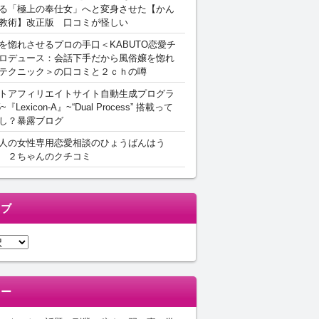
る「極上の奉仕女」へと変身させた【かん
教術】改正版 口コミが怪しい
を惚れさせるプロの手口＜KABUTO恋愛チ
ロデュース：会話下手だから風俗嬢を惚れ
テクニック＞の口コミと２ｃｈの噂
トアフィリエイトサイト自動生成プログラ
5~『Lexicon-A』~“Dual Process” 搭載って
し？暴露ブログ
人の女性専用恋愛相談のひょうばんはう
 ２ちゃんのクチコミ
イブ
リー