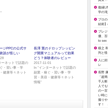
復縁L
・
学の滝
プロの
結術】
プレジ
優、百
to 
楳之 
ージPPCの公式サ
長澤 寛のドロップシッピン
判と怪
験談が怪しい
グ開業マニュアルって効果
-28
どう？体験者のレビュー
人に好
インターネットで話題の
2017-11-01
レ
ぐ・習い事・学
In “インターネットで話題の
長野 
・健康等々ネット
副業・稼ぐ・習い事・学
「超簡
習・美容・健康等々ネット
千人斬
情報”
人でも
の一言
い時に
撮りや
す！ 