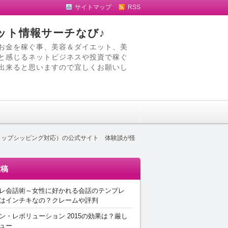
サイトマップ
RSS
ット情報サーチなび♪
お金を稼ぐ事、美容＆ダイエット、美
と感じるネットビジネスや投資で稼ぐ
出来ると思いますので宜しくお願いし
ドロップシッピング対応）の公式サイト 体験談が怪
投稿
レ会話術～女性に好かれる会話のテンプレ
はインチキなの？クレームや評判
ン・レボリューション 2015の効果は？厳し
ュー