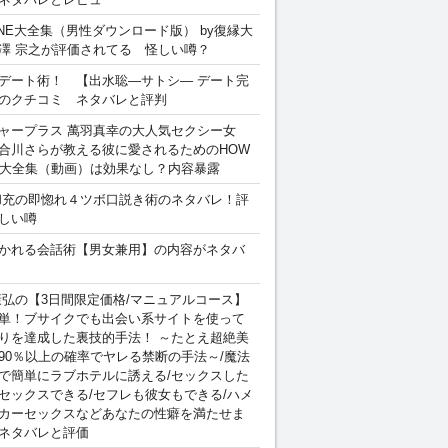
INE大全集（男性ダウンロード版） by復縁大
澤 宗之が評価されてる 怪しい噂？
デート術！ 【出水聡―サトシ― デート完
のクチコミ ネタバレと評判
ャープラス 萬羽真幸の大人気セクシー女
合川さらが教える彼に愛されるためのHOW
sex 大全集（動画）は効果なし？内容暴露
和充の即惚れ４ツボ口説き術のネタバレ！評
しい噂
かれる会話術【男女兼用】の内容がネタバ
康弘の【3日間限定価格/マニュアルコース】
単！ブサイクでも出会い系サイトを使って
りを達成した裏技的手法！ ～たとえ超絶美
90％以上の確率でヤレる禁断の手法～/魔法
で簡単にラブホテルに誘える/セックスした
セックスできる/セフレも彼女もできる/ハメ
カーセックスなどあなたの性癖を満たせま
ネタバレと評価