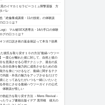
敏晃のイマカミセラピーコミュ障撃退版 方
タバレ
也「絶倫養成講座・11の技術」の体験談
の口コミは？
Logi） マル秘SEX誘導法・14の手口の体験
ログの口コミは？
４ツボ口説き術の返金保証って本当？効果
れた彼氏を取り戻す１０の方法”復縁ハウツー
】一度心が離れた彼に対して、自然と彼の
分を意識させる心理テクニック、過去の反
ら自分自身を魅力的に成長させるための自
能力を身につけるなど、復縁に関するテク
で内面・外見の魅力をアップさせるだけで
彼にとってあなたがいつも一緒にいたいと
る存在にさせる復縁ハウツーガイドの公式
 体験談が怪しい
勃起力を取り戻す方法 －Mens Revival－
ったウェブ書籍出版イデア 黒羽根 雄大の
ネタバレとレビュー