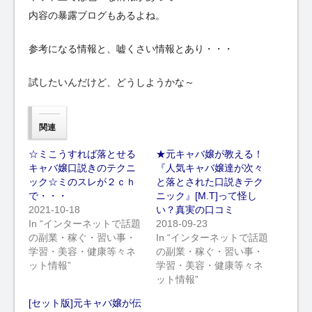
内容の暴露ブログもあるよね。
参考になる情報と、嘘くさい情報とあり・・・
試したいんだけど、どうしようかな～
関連
☆ミこうすれば落とせる
★元キャバ嬢が教える！
キャバ嬢口説きのテクニ
『人気キャバ嬢達が次々
ック☆ミのスレが２ｃｈ
と落とされた口説きテク
で・・・
ニック』[M.T]って怪し
2021-10-18
い？真実の口コミ
In “インターネットで話題
2018-09-23
の副業・稼ぐ・習い事・
In “インターネットで話題
学習・美容・健康等々ネ
の副業・稼ぐ・習い事・
ット情報”
学習・美容・健康等々ネ
ット情報”
[セット版]元キャバ嬢が伝