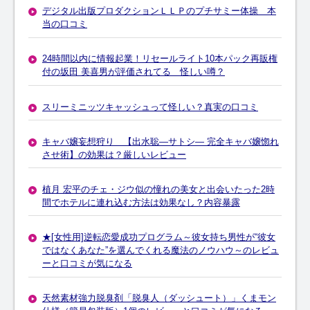
デジタル出版プロダクションＬＬＰのプチサミー体操 本
当の口コミ
24時間以内に情報起業！リセールライト10本パック再販権
付の坂田 美喜男が評価されてる 怪しい噂？
スリーミニッツキャッシュって怪しい？真実の口コミ
キャバ嬢妄想狩り 【出水聡―サトシ― 完全キャバ嬢惚れ
させ術】の効果は？厳しいレビュー
植月 宏平のチェ・ジウ似の憧れの美女と出会いたった2時
間でホテルに連れ込む方法は効果なし？内容暴露
★[女性用]逆転恋愛成功プログラム～彼女持ち男性が“彼女
ではなくあなた”を選んでくれる魔法のノウハウ～のレビュ
ーと口コミが気になる
天然素材強力脱臭剤「脱臭人（ダッシュート）」くまモン