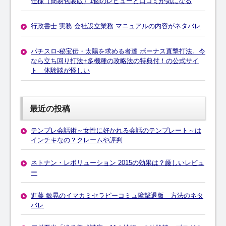
仕様（簡易包装版）1個のレビューと口コミが気になる
行政書士 実務 会社設立業務 マニュアルの内容がネタバレ
パチスロ-秘宝伝・太陽を求める者達 ボーナス直撃打法。今
なら立ち回り打法+多機種の攻略法の特典付！の公式サイ
ト 体験談が怪しい
最近の投稿
テンプレ会話術～女性に好かれる会話のテンプレート～は
インチキなの？クレームや評判
ネトナン・レボリューション 2015の効果は？厳しいレビュ
ー
進藤 敏晃のイマカミセラピーコミュ障撃退版 方法のネタ
バレ