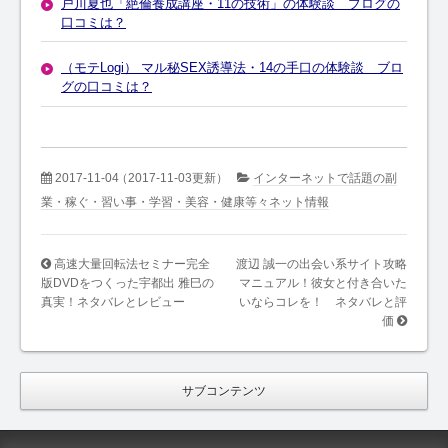
戸川夏也「絶倫養成講座・11の技術」の体験談 ブログの
口コミは？
（モテLogi） マル秘SEX誘導法・14の手口の体験談 ブロ
グの口コミは？
2017-11-04
（2017-11-03更新）
インターネットで話題の副
業・稼ぐ・習い事・学習・美容・健康等々ネット情報
高速大量回転法セミナー完全
渡辺 誠一の出会い系サイト攻略
版DVDをつくった宇都出 雅巳の
マニュアル！彼女と付き合いた
真実！ネタバレとレビュー
いならコレを！ ネタバレと評
価
サブコンテンツ