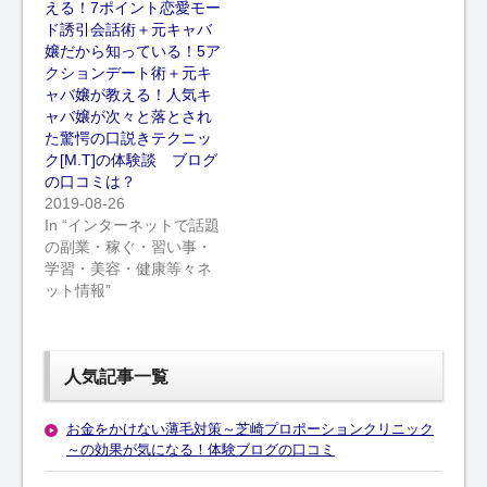
える！7ポイント恋愛モー
ド誘引会話術＋元キャバ
嬢だから知っている！5ア
クションデート術＋元キ
ャバ嬢が教える！人気キ
ャバ嬢が次々と落とされ
た驚愕の口説きテクニッ
ク[M.T]の体験談 ブログ
の口コミは？
2019-08-26
In “インターネットで話題
の副業・稼ぐ・習い事・
学習・美容・健康等々ネ
ット情報”
人気記事一覧
お金をかけない薄毛対策～芝崎プロポーションクリニック
～の効果が気になる！体験ブログの口コミ