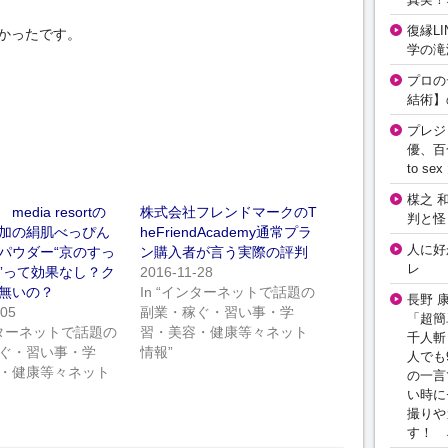
復縁L
かったです。
学の滝
プロの
結術】
プレジ
優、百
to 
楳之 
edia resortの
株式会社フレンドマークのT
判と怪
加の絹肌べっぴん
heFriendAcademy通常プラ
人に好
パウダー“京のすっ
ン購入者が言う実際の評判
レ
”って効果なし？ク
2016-11-28
無いの？
In “インターネットで話題の
長野 
-05
副業・稼ぐ・習い事・学
「超簡
インターネットで話題の
習・美容・健康等々ネット
千人斬
ぐ・習い事・学
情報”
人でも
・健康等々ネット
の一言
い時に
撮りや
す！ 