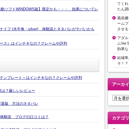
てくれ
たん調
動ソフトWINDOWS版】限定かも・・・ 効果についてレ
風俗嬢
ームプ
させる
フ (水牛角・silver) 体験談とネタバレがヤバいかも
アダル
ムVer.
ース）はインチキなの？クレームや評判
効果な
結城隼
そ！？
テンプレート～はインチキなの？クレームや評判
アーカ
効果は？厳しいレビュー
ア
ー
撃退版 方法のネタバレ
カ
イ
の体験談 ブログの口コミは？
カテゴ
ブ