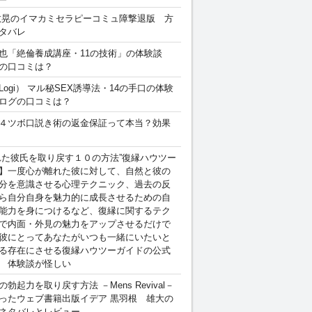
敏晃のイマカミセラピーコミュ障撃退版 方
タバレ
也「絶倫養成講座・11の技術」の体験談
の口コミは？
Logi） マル秘SEX誘導法・14の手口の体験
ログの口コミは？
４ツボ口説き術の返金保証って本当？効果
れた彼氏を取り戻す１０の方法”復縁ハウツー
】一度心が離れた彼に対して、自然と彼の
分を意識させる心理テクニック、過去の反
ら自分自身を魅力的に成長させるための自
能力を身につけるなど、復縁に関するテク
で内面・外見の魅力をアップさせるだけで
彼にとってあなたがいつも一緒にいたいと
る存在にさせる復縁ハウツーガイドの公式
 体験談が怪しい
勃起力を取り戻す方法 －Mens Revival－
ったウェブ書籍出版イデア 黒羽根 雄大の
ネタバレとレビュー