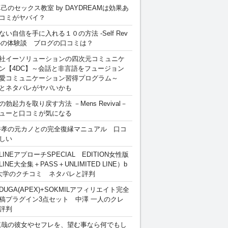
卓己のセックス教室 by DAYDREAMは効果あ
コミがヤバイ？
ない自信を手に入れる１０の方法 -Self Rev
ion-の体験談 ブログの口コミは？
社イーソリューションの四次元コミュニケ
ン【4DC】～会話と非言語をフュージョン
愛コミュニケーション習得プログラム～
とネタバレがヤバいかも
勃起力を取り戻す方法 －Mens Revival－
ューと口コミが気になる
裕孝の元カノとの完全復縁マニュアル 口コ
しい
INEアプローチSPECIAL EDITION女性版
INE大全集＋PASS＋UNLIMITED LINE）b
大学のクチコミ ネタバレと評判
DUGA(APEX)+SOKMILアフィリエイト完全
稿プラグイン3点セット 中澤 一人のクレ
評判
慎哉の彼女やセフレを、望む事なら何でもし