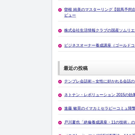
曽根 純美のマスターリング【競馬予想自
ビュー
株式会社生活情報クラブの国産ソムリエナイ
ビジネスオーナー養成講座（ゴールドコ
最近の投稿
テンプレ会話術～女性に好かれる会話の
ネトナン・レボリューション 2015の
進藤 敏晃のイマカミセラピーコミュ障
戸川夏也「絶倫養成講座・11の技術」