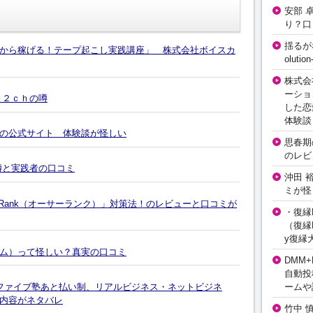
安部 
り？口
揺るが
から稼げる！テープ起こし実践講座」 株式会社ボイスカ
olut
株式会
ーショ
と２ｃｈの噂
した恋
体験談
の公式サイト 体験談が怪しい
思春期の
のレビ
噂と実践者の口コミ
沖田 
ミが怪
r Rank（オーサーランク）」対策法！のレビューと口コミが
・復縁L
（復縁L
y復縁
ム）って怪しい？真実の口コミ
DMM+
自動投
ファイブ塾あと払い制、リアルビジネス・ネットビジネ
ームや
内容がネタバレ
竹中 