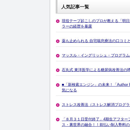
人気記事一覧
現役テープ起こしのプロが教える「明日
ラーの経歴を暴露
薬も止められる 自宅喘息療法の口コミ
マッスル・イングリッシュ・プログラム
石丸式 東洋医学による糖尿病改善法の
■「新検索エンジン」の未来！「Autho
気になる
ストレス改善法（ストレス解消プログラ
「８月３１日受付終了」4期生アフター
ス・裏世界の融合！！前払い制入塾料の