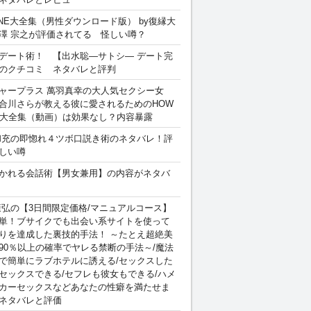
INE大全集（男性ダウンロード版） by復縁大
澤 宗之が評価されてる 怪しい噂？
デート術！ 【出水聡―サトシ― デート完
のクチコミ ネタバレと評判
ャープラス 萬羽真幸の大人気セクシー女
合川さらが教える彼に愛されるためのHOW
sex 大全集（動画）は効果なし？内容暴露
和充の即惚れ４ツボ口説き術のネタバレ！評
しい噂
かれる会話術【男女兼用】の内容がネタバ
康弘の【3日間限定価格/マニュアルコース】
単！ブサイクでも出会い系サイトを使って
りを達成した裏技的手法！ ～たとえ超絶美
90％以上の確率でヤレる禁断の手法～/魔法
で簡単にラブホテルに誘える/セックスした
セックスできる/セフレも彼女もできる/ハメ
カーセックスなどあなたの性癖を満たせま
ネタバレと評価