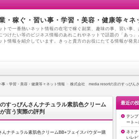
業・稼ぐ・習い事・学習・美容・健康等々ネ
ットで一番熱いネット情報の在宅で稼ぐ副業、趣味の事、習い事、
につけたい等のビジネス情報のあれこれやネットで話題の「あっ」
ット情報を紹介しています。きっと貴方のお役にたてる情報が発見
い事・学習・美容・健康等々ネット情報
株式会社 media resortの京のす
最近の
rtの京のすっぴんさんナチュラル素肌色クリーム
者が言う実際の評判
テンプ
ート～
ネトナ
っぴんさんナチュラル素肌色クリームBB+フェイスパウダー購
いレビ