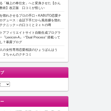
る「極上の奉仕女」へと変身させた【かん
教術】改正版 口コミが怪しい
を惚れさせるプロの手口＜KABUTO恋愛チ
ロデュース：会話下手だから風俗嬢を惚れ
テクニック＞の口コミと２ｃｈの噂
トアフィリエイトサイト自動生成プログラ
5~『Lexicon-A』~“Dual Process” 搭載って
し？暴露ブログ
人の女性専用恋愛相談のひょうばんはう
 ２ちゃんのクチコミ
イブ
リー