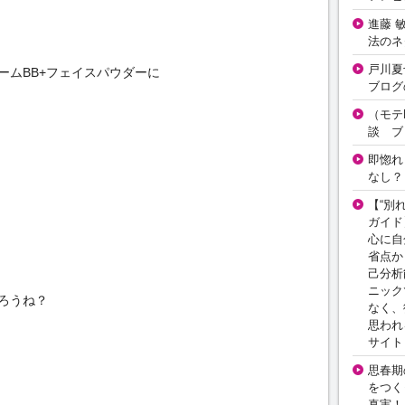
進藤 
法のネ
戸川夏
ームBB+フェイスパウダーに
ブログ
（モテ
談 ブ
即惚れ
なし？
【“別
ガイド
心に自
省点か
己分析
ニック
ろうね？
なく、
思われ
サイト
思春期の
をつく
真実！