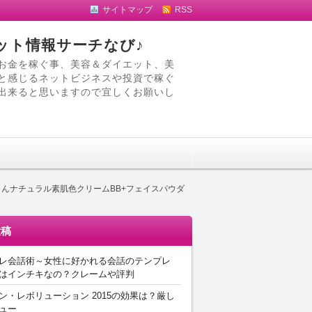
サイトマップ
RSS
ット情報サーチなび♪
お金を稼ぐ事、美容＆ダイエット、美
と感じるネットビジネスや投資で稼ぐ
出来ると思いますので宜しくお願いし
っぴんさんナチュラル素肌色クリームBB+フェイスパウダ
投稿
レ会話術～女性に好かれる会話のテンプレ
はインチキなの？クレームや評判
ン・レボリューション 2015の効果は？厳し
ュー