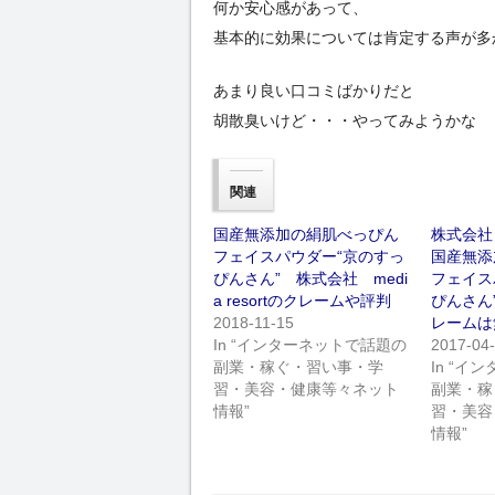
何か安心感があって、
基本的に効果については肯定する声が多
あまり良い口コミばかりだと
胡散臭いけど・・・やってみようかな
関連
国産無添加の絹肌べっぴん
株式会社 m
フェイスパウダー“京のすっ
国産無添
ぴんさん” 株式会社 medi
フェイス
a resortのクレームや評判
ぴんさん
2018-11-15
レームは
In “インターネットで話題の
2017-04
副業・稼ぐ・習い事・学
In “
習・美容・健康等々ネット
副業・稼
情報”
習・美容
情報”