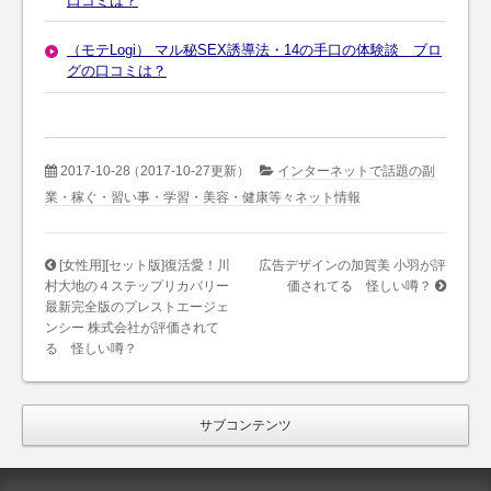
口コミは？
（モテLogi） マル秘SEX誘導法・14の手口の体験談 ブロ
グの口コミは？
2017-10-28
（2017-10-27更新）
インターネットで話題の副
業・稼ぐ・習い事・学習・美容・健康等々ネット情報
[女性用][セット版]復活愛！川
広告デザインの加賀美 小羽が評
村大地の４ステップリカバリー
価されてる 怪しい噂？
最新完全版のプレストエージェ
ンシー 株式会社が評価されて
る 怪しい噂？
サブコンテンツ