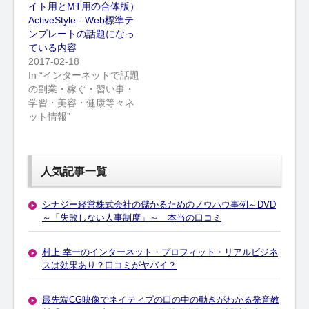
イト用とMT用の合体版）
ActiveStyle - Web標準テ
ンプレートの話題になっ
ている内容
2017-02-18
In “インターネットで話題
の副業・稼ぐ・習い事・
学習・美容・健康等々ネ
ット情報”
人気記事一覧
シナジー経営株式会社の儲かるためのノウハウ事例～DVD
～「失敗しない人事制度」～ 本当の口コミ
村上 幸一のインターネット・プロフィット・リアルビジネ
スは効果あり？口コミがヤバイ？
最先端CG映像でネイティブの口の中の動きがわかる発音教