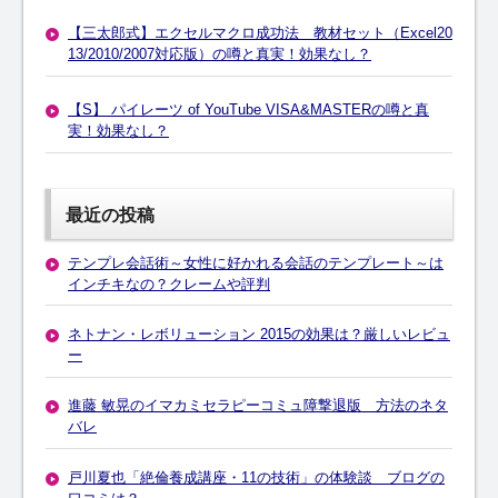
【三太郎式】エクセルマクロ成功法 教材セット（Excel20
13/2010/2007対応版）の噂と真実！効果なし？
【S】 パイレーツ of YouTube VISA&MASTERの噂と真
実！効果なし？
最近の投稿
テンプレ会話術～女性に好かれる会話のテンプレート～は
インチキなの？クレームや評判
ネトナン・レボリューション 2015の効果は？厳しいレビュ
ー
進藤 敏晃のイマカミセラピーコミュ障撃退版 方法のネタ
バレ
戸川夏也「絶倫養成講座・11の技術」の体験談 ブログの