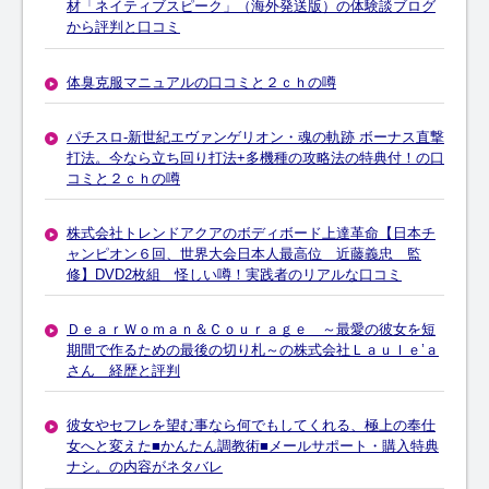
材「ネイティブスピーク」（海外発送版）の体験談ブログ
から評判と口コミ
体臭克服マニュアルの口コミと２ｃｈの噂
パチスロ-新世紀エヴァンゲリオン・魂の軌跡 ボーナス直撃
打法。今なら立ち回り打法+多機種の攻略法の特典付！の口
コミと２ｃｈの噂
株式会社トレンドアクアのボディボード上達革命【日本チ
ャンピオン６回、世界大会日本人最高位 近藤義忠 監
修】DVD2枚組 怪しい噂！実践者のリアルな口コミ
ＤｅａｒＷｏｍａｎ＆Ｃｏｕｒａｇｅ ～最愛の彼女を短
期間で作るための最後の切り札～の株式会社Ｌａｕｌｅ’ａ
さん 経歴と評判
彼女やセフレを望む事なら何でもしてくれる、極上の奉仕
女へと変えた■かんたん調教術■メールサポート・購入特典
ナシ。の内容がネタバレ