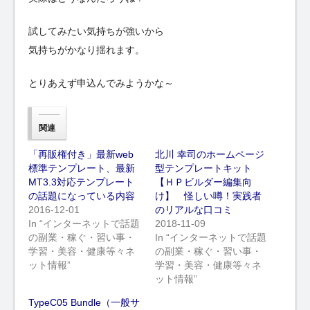
試してみたい気持ちが強いから
気持ちがかなり揺れます。
とりあえず申込んでみようかな～
関連
「再販権付き」最新web
北川 幸司のホームページ
標準テンプレート、最新
型テンプレートキット
MT3.3対応テンプレート
【ＨＰビルダー編集向
の話題になっている内容
け】 怪しい噂！実践者
2016-12-01
のリアルな口コミ
In “インターネットで話題
2018-11-09
の副業・稼ぐ・習い事・
In “インターネットで話題
学習・美容・健康等々ネ
の副業・稼ぐ・習い事・
ット情報”
学習・美容・健康等々ネ
ット情報”
TypeC05 Bundle（一般サ