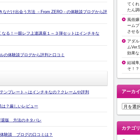
てくれ
たん調
きなだけ出会う方法 －From ZERO－の体験談ブログから評
風俗嬢
ームプ
させる
くなる！一眼レフ上達講座１～３弾セットはインチキな
アダル
ムVer.
効果な
ルの体験談ブログから評判と口コミ
結城隼
そ！？
アーカ
テンプレート～はインチキなの？クレームや評判
ア
効果は？厳しいレビュー
ー
カ
撃退版 方法のネタバレ
イ
カテゴ
ブ
の体験談 ブログの口コミは？