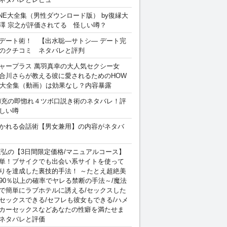
INE大全集（男性ダウンロード版） by復縁大
澤 宗之が評価されてる 怪しい噂？
デート術！ 【出水聡―サトシ― デート完
のクチコミ ネタバレと評判
ャープラス 萬羽真幸の大人気セクシー女
合川さらが教える彼に愛されるためのHOW
sex 大全集（動画）は効果なし？内容暴露
和充の即惚れ４ツボ口説き術のネタバレ！評
しい噂
かれる会話術【男女兼用】の内容がネタバ
康弘の【3日間限定価格/マニュアルコース】
単！ブサイクでも出会い系サイトを使って
りを達成した裏技的手法！ ～たとえ超絶美
90％以上の確率でヤレる禁断の手法～/魔法
で簡単にラブホテルに誘える/セックスした
セックスできる/セフレも彼女もできる/ハメ
カーセックスなどあなたの性癖を満たせま
ネタバレと評価