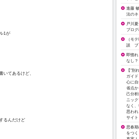
進藤 
法のネ
戸川夏
ブログ
ル1が
（モテ
談 ブ
即惚れ
なし？
【“別
書いてあるけど、
ガイド
心に自
省点か
己分析
ニック
なく、
思われ
サイト
するんだけど
思春期の
をつく
真実！