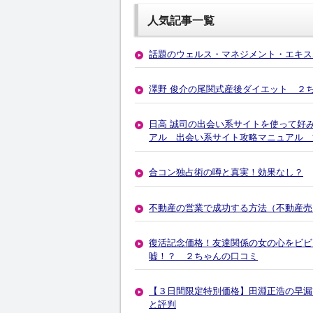
人気記事一覧
話題のウェルス・マネジメント・エキス
澤野 俊介の尾関式産後ダイエット ２
日高 誠司の出会い系サイトを使って好
アル 出会い系サイト攻略マニュアル 
合コン独占術の噂と真実！効果なし？
不動産の営業で成功する方法（不動産売
復活記念価格！友達関係の女の心をビビ
嘘！？ ２ちゃんの口コミ
【３日間限定特別価格】田淵正浩の早漏
と評判