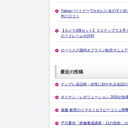
Yahooパートナーでかわいい女の子と好
判と口コミ
【カメラ3弾セット】３ステップで上手
の？クレームや評判
ローリスク国内オフライン転売マニュア
最近の投稿
テンプレ会話術～女性に好かれる会話の
ネトナン・レボリューション 2015の
進藤 敏晃のイマカミセラピーコミュ障
戸川夏也「絶倫養成講座・11の技術」