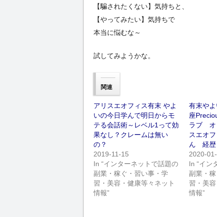
【騙されたくない】気持ちと、
【やってみたい】気持ちで
本当に悩むな～
試してみようかな。
関連
アリスエオフィス有末 やよ
有末やよ
いの今日学んで明日からモ
座Preci
テる会話術～レベル1って効
ラブ オ
果なし？クレームは無い
スエオフ
の？
ん 経歴
2019-11-15
2020-01
In “インターネットで話題の
In “
副業・稼ぐ・習い事・学
副業・稼
習・美容・健康等々ネット
習・美容
情報”
情報”