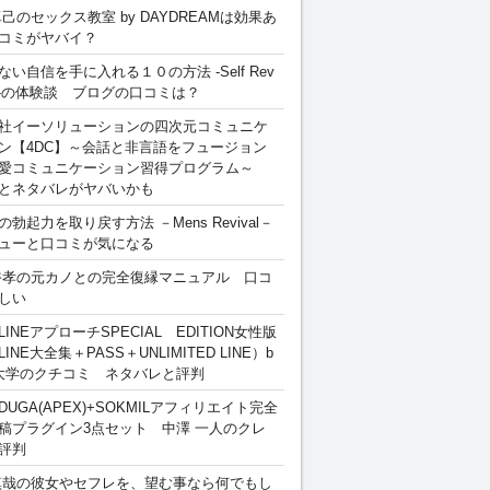
卓己のセックス教室 by DAYDREAMは効果あ
コミがヤバイ？
ない自信を手に入れる１０の方法 -Self Rev
ion-の体験談 ブログの口コミは？
社イーソリューションの四次元コミュニケ
ン【4DC】～会話と非言語をフュージョン
愛コミュニケーション習得プログラム～
とネタバレがヤバいかも
勃起力を取り戻す方法 －Mens Revival－
ューと口コミが気になる
裕孝の元カノとの完全復縁マニュアル 口コ
しい
INEアプローチSPECIAL EDITION女性版
INE大全集＋PASS＋UNLIMITED LINE）b
大学のクチコミ ネタバレと評判
DUGA(APEX)+SOKMILアフィリエイト完全
稿プラグイン3点セット 中澤 一人のクレ
評判
慎哉の彼女やセフレを、望む事なら何でもし