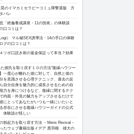
敏晃のイマカミセラピーコミュ障撃退版 方
タバレ
也「絶倫養成講座・11の技術」の体験談
の口コミは？
Logi） マル秘SEX誘導法・14の手口の体験
ログの口コミは？
４ツボ口説き術の返金保証って本当？効果
れた彼氏を取り戻す１０の方法”復縁ハウツー
】一度心が離れた彼に対して、自然と彼の
分を意識させる心理テクニック、過去の反
ら自分自身を魅力的に成長させるための自
能力を身につけるなど、復縁に関するテク
で内面・外見の魅力をアップさせるだけで
彼にとってあなたがいつも一緒にいたいと
る存在にさせる復縁ハウツーガイドの公式
 体験談が怪しい
勃起力を取り戻す方法 －Mens Revival－
ったウェブ書籍出版イデア 黒羽根 雄大の
ネタバレとレビュー