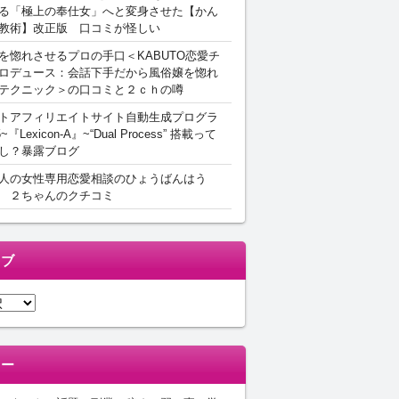
る「極上の奉仕女」へと変身させた【かん
教術】改正版 口コミが怪しい
を惚れさせるプロの手口＜KABUTO恋愛チ
ロデュース：会話下手だから風俗嬢を惚れ
テクニック＞の口コミと２ｃｈの噂
トアフィリエイトサイト自動生成プログラ
5~『Lexicon-A』~“Dual Process” 搭載って
し？暴露ブログ
人の女性専用恋愛相談のひょうばんはう
 ２ちゃんのクチコミ
イブ
リー