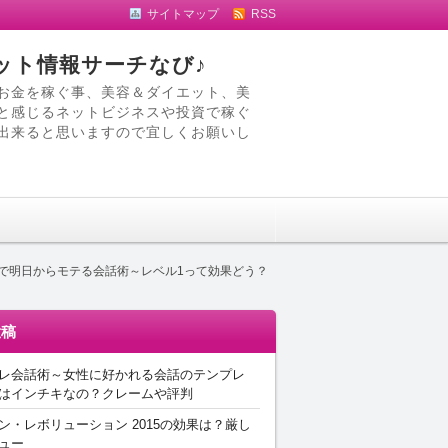
サイトマップ
RSS
ット情報サーチなび♪
お金を稼ぐ事、美容＆ダイエット、美
と感じるネットビジネスや投資で稼ぐ
出来ると思いますので宜しくお願いし
で明日からモテる会話術～レベル1って効果どう？
投稿
レ会話術～女性に好かれる会話のテンプレ
はインチキなの？クレームや評判
ン・レボリューション 2015の効果は？厳し
ュー