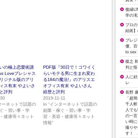
復縁L
学の滝
プロの
結術】
プレジ
優、百
to 
楳之 
いの極上恋愛術講
PDF版『30日で！コワイく
判と怪
ous Loveプレシャス
らいモテる男に生まれ変わ
人に好
リジナル版のアリ
る184の魔法!』のアリスエ
レ
ィス有末 やよいさ
オフィス有末 やよいさん
と評判
経歴と評判
長野 
-30
2019-11-11
「超簡
千人斬
インターネットで話題の
In “インターネットで話題の
人でも
ぐ・習い事・学
副業・稼ぐ・習い事・学
の一言
・健康等々ネット
習・美容・健康等々ネット
い時に
情報”
撮りや
す！ 