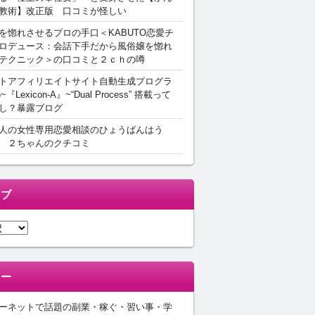
教術】改正版 口コミが怪しい
を惚れさせるプロの手口＜KABUTO恋愛チ
ロデュース：会話下手だから風俗嬢を惚れ
テクニック＞の口コミと２ｃｈの噂
トアフィリエイトサイト自動生成プログラ
5~『Lexicon-A』~“Dual Process” 搭載って
し？暴露ブログ
人の女性専用恋愛相談のひょうばんはう
 ２ちゃんのクチコミ
イブ
リー
ーネットで話題の副業・稼ぐ・習い事・学