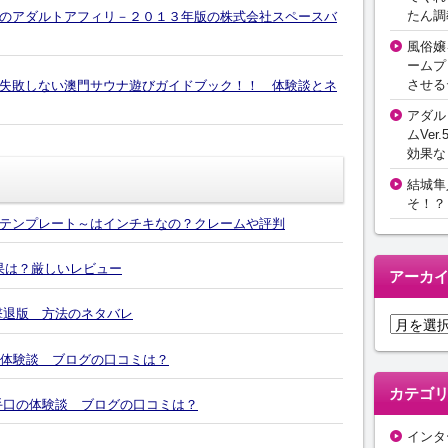
たん調
のアダルトアフィリ－２０１３年版の株式会社スペースバ
風俗嬢
ームプ
させる
失敗しない澳門サウナ遊びガイドブック！！ 体験談とネ
アダル
ムVer.
効果な
結城隼
そ！？
テンプレート～はインチキなの？クレームや評判
効果は？厳しいレビュー
アーカ
撃退版 方法のネタバレ
ア
ー
の体験談 ブログの口コミは？
カ
イ
カテゴ
4の手口の体験談 ブログの口コミは？
ブ
インタ