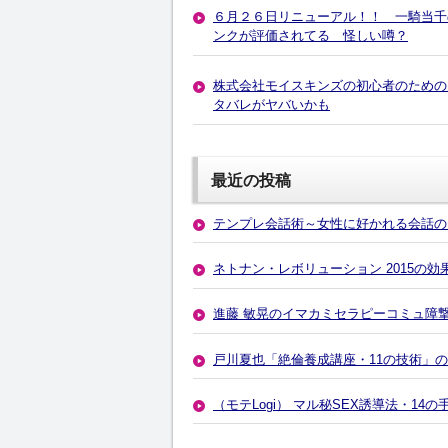
６月２６日リニューアル！！ 一騎当千
ンクが評価されてる 怪しい噂？
株式会社モイスキンズの初心者のための
タバレがヤバいかも
最近の投稿
テンプレ会話術～女性に好かれる会話の
ネトナン・レボリューション 2015の
進藤 敏晃のイマカミセラピーコミュ障
戸川夏也「絶倫養成講座・11の技術」
（モテLogi） マル秘SEX誘導法・1