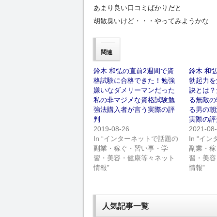
あまり良い口コミばかりだと
胡散臭いけど・・・やってみようかな
関連
鈴木 和弘の直前2週間で資
鈴木 和
格試験に合格できた！勉強
勃起力を
嫌いなダメリーマンだった
訣とは？
私の非マジメな資格試験勉
る無敵の
強法購入者が言う実際の評
る男の朝
判
実際の評
2019-08-26
2021-08
In “インターネットで話題の
In “
副業・稼ぐ・習い事・学
副業・稼
習・美容・健康等々ネット
習・美容
情報”
情報”
人気記事一覧