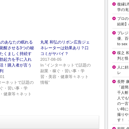
復縁L
学の滝
プロの
結術】
プレジ
優、百
弘のあなたの眠れる
丸尾 和弘のリボン広告ジェ
to 
覚醒させる3つの秘
ネレーターは効果あり？口
楳之 
たくましく持続す
コミがヤバイ？
判と怪
勃起力を手に入れ
2017-08-05
活！購入者が言う
In “インターネットで話題の
人に好
判
副業・稼ぐ・習い事・学
レ
-01
習・美容・健康等々ネット
長野 
インターネットで話題の
情報”
「超簡
ぐ・習い事・学
千人斬
・健康等々ネット
人でも
の一言
い時に
撮りや
す！ 
安部 