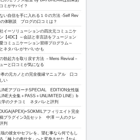
コミがヤバイ？
ない自信を手に入れる１０の方法 -Self Rev
ion-の体験談 ブログの口コミは？
社イーソリューションの四次元コミュニケ
ン【4DC】～会話と非言語をフュージョン
愛コミュニケーション習得プログラム～
とネタバレがヤバいかも
勃起力を取り戻す方法 －Mens Revival－
ューと口コミが気になる
裕孝の元カノとの完全復縁マニュアル 口コ
しい
INEアプローチSPECIAL EDITION女性版
INE大全集＋PASS＋UNLIMITED LINE）b
大学のクチコミ ネタバレと評判
DUGA(APEX)+SOKMILアフィリエイト完全
稿プラグイン3点セット 中澤 一人のクレ
評判
慎哉の彼女やセフレを、望む事なら何でもし
る「極上の奉仕女」へと変身させた【かん