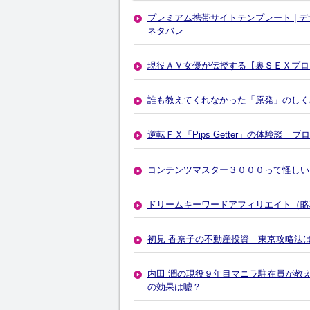
プレミアム携帯サイトテンプレート |
ネタバレ
現役ＡＶ女優が伝授する【裏ＳＥＸプロ
誰も教えてくれなかった「原発」のしく
逆転ＦＸ「Pips Getter」の体験談 
コンテンツマスター３０００って怪しい
ドリームキーワードアフィリエイト（略
初見 香奈子の不動産投資 東京攻略法
内田 潤の現役９年目マニラ駐在員が教え
の効果は嘘？