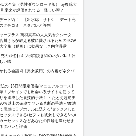
INE大全集（男性ダウンロード版） by復縁大
澤 宗之が評価されてる 怪しい噂？
デート術！ 【出水聡―サトシ― デート完
のクチコミ ネタバレと評判
ャープラス 萬羽真幸の大人気セクシー女
合川さらが教える彼に愛されるためのHOW
sex 大全集（動画）は効果なし？内容暴露
和充の即惚れ４ツボ口説き術のネタバレ！評
しい噂
かれる会話術【男女兼用】の内容がネタバ
康弘の【3日間限定価格/マニュアルコース】
単！ブサイクでも出会い系サイトを使って
りを達成した裏技的手法！ ～たとえ超絶美
90％以上の確率でヤレる禁断の手法～/魔法
で簡単にラブホテルに誘える/セックスした
セックスできる/セフレも彼女もできる/ハメ
カーセックスなどあなたの性癖を満たせま
ネタバレと評価
卓己のセックス教室 by DAYDREAMは効果あ