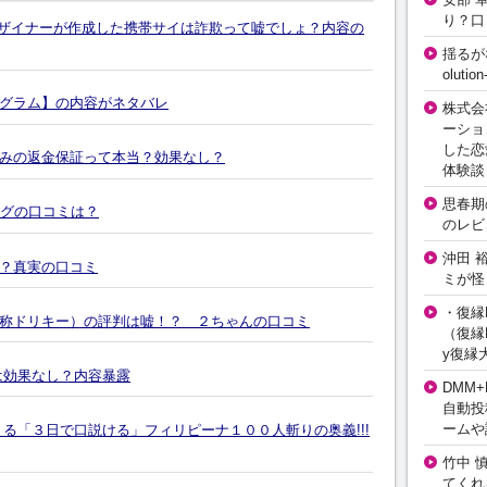
り？口
 デザイナーが作成した携帯サイは詐欺って嘘でしょ？内容の
揺るが
olut
グラム】の内容がネタバレ
株式会
ーショ
した恋
みの返金保証って本当？効果なし？
体験談
思春期の
ブログの口コミは？
のレビ
沖田 
？真実の口コミ
ミが怪
・復縁L
称ドリキー）の評判は嘘！？ ２ちゃんの口コミ
（復縁L
y復縁
は効果なし？内容暴露
DMM+
自動投
ームや
る「３日で口説ける」フィリピーナ１００人斬りの奥義!!!
竹中 
てくれ