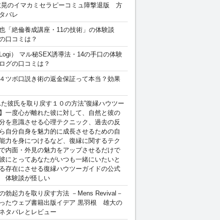
敏晃のイマカミセラピーコミュ障撃退版 方
タバレ
也「絶倫養成講座・11の技術」の体験談
の口コミは？
Logi） マル秘SEX誘導法・14の手口の体験
ログの口コミは？
４ツボ口説き術の返金保証って本当？効果
れた彼氏を取り戻す１０の方法”復縁ハウツー
】一度心が離れた彼に対して、自然と彼の
分を意識させる心理テクニック、過去の反
ら自分自身を魅力的に成長させるための自
能力を身につけるなど、復縁に関するテク
で内面・外見の魅力をアップさせるだけで
彼にとってあなたがいつも一緒にいたいと
る存在にさせる復縁ハウツーガイドの公式
 体験談が怪しい
勃起力を取り戻す方法 －Mens Revival－
ったウェブ書籍出版イデア 黒羽根 雄大の
ネタバレとレビュー