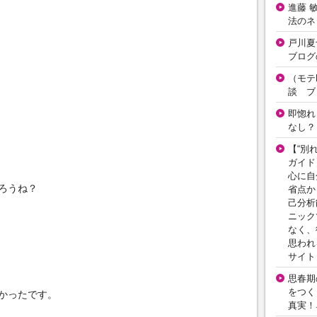
進藤 
法のネ
戸川夏
ブログ
（モテ
談 ブ
即惚れ
なし？
【“別
ガイド
心に自
ろうね？
省点か
己分析
ニック
なく、
思われ
サイト
思春期の
をつく
かったです。
真実！