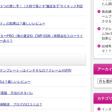
たん調
３つの禁じ手！［５秒で落とす“服従女子”サイキック判定
風俗嬢
ームプ
させる
ド』の効果は？厳しいレビュー
アダル
ムVer.
ーPRO《車の査定6》CWP-0106（有限会社スローライ
効果な
ーあり？
結城隼
そ！？
アーカ
テンプレート～はインチキなの？クレームや評判
ア
効果は？厳しいレビュー
ー
カ
撃退版 方法のネタバレ
イ
カテゴ
ブ
の体験談 ブログの口コミは？
インタ