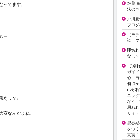
進藤 
なってます。
法のネ
戸川夏
ブログ
（モテ
もー
談 ブ
即惚れ
なし？
【“別
ガイド
心に自
省点か
己分析
ニック
果あり？』
なく、
思われ
大変なんだよね。
サイト
思春期の
をつく
真実！