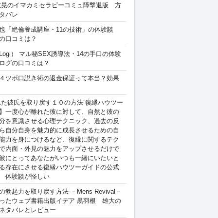
敏晃のイマカミセラピーコミュ障撃退版 方
タバレ
也「絶倫養成講座・11の技術」の体験談
の口コミは？
Logi） マル秘SEX誘導法・14の手口の体験
ログの口コミは？
４ツボ口説き術の返金保証って本当？効果
れた彼氏を取り戻す１０の方法”復縁ハウツー
】一度心が離れた彼に対して、自然と彼の
分を意識させる心理テクニック、過去の反
ら自分自身を魅力的に成長させるための自
能力を身につけるなど、復縁に関するテク
で内面・外見の魅力をアップさせるだけで
彼にとってあなたがいつも一緒にいたいと
る存在にさせる復縁ハウツーガイドの公式
 体験談が怪しい
勃起力を取り戻す方法 －Mens Revival－
ったウェブ書籍出版イデア 黒羽根 雄大の
ネタバレとレビュー