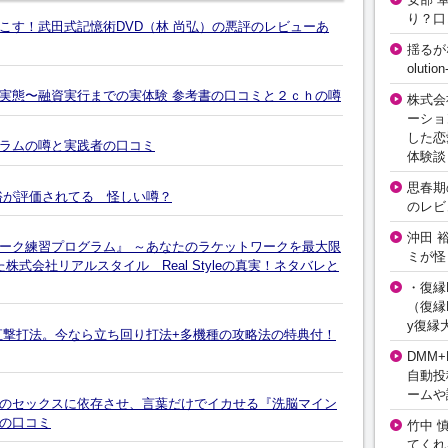
り？口
こす！武田式記憶術DVD（林 尚弘）の悪評のレビューあ
揺るが
olut
実態〜融資実行までの実体験 参考書の口コミと２ｃｈの噂
株式会
ーショ
した恋
ラムの噂と実践者の口コミ
体験談
思春期の
裕が評価されてる 怪しい噂？
のレビ
沖田 
ーク練習プログラム』 ～あなたのラケットワークを最大限
ミが怪
た株式会社リアルスタイル Real Styleの真実！ネタバレと
・復縁L
（復縁L
y復縁
ス直撃打法。今なら立ち回り打法+多機種の攻略法の特典付！
DMM+
自動投
ームや
のセックスに依存させ、言葉だけでイカせる『洗脳マイン
の口コミ
竹中 
てくれ