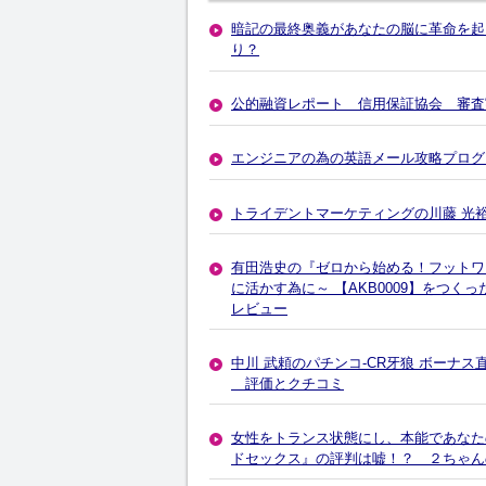
暗記の最終奥義があなたの脳に革命を起
り？
公的融資レポート 信用保証協会 審査
エンジニアの為の英語メール攻略プログ
トライデントマーケティングの川藤 光
有田浩史の『ゼロから始める！フットワ
に活かす為に～ 【AKB0009】をつくっ
レビュー
中川 武頼のパチンコ-CR牙狼 ボーナ
評価とクチコミ
女性をトランス状態にし、本能であなた
ドセックス』の評判は嘘！？ ２ちゃん