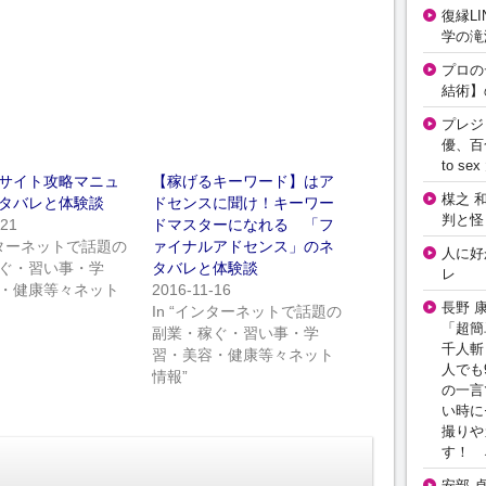
復縁L
学の滝
プロの
結術】
プレジ
優、百
to 
サイト攻略マニュ
【稼げるキーワード】はア
楳之 
タバレと体験談
ドセンスに聞け！キーワー
判と怪
-21
ドマスターになれる 「フ
インターネットで話題の
ァイナルアドセンス」のネ
人に好
ぐ・習い事・学
タバレと体験談
レ
・健康等々ネット
2016-11-16
長野 
In “インターネットで話題の
「超簡
副業・稼ぐ・習い事・学
千人斬
習・美容・健康等々ネット
人でも
情報”
の一言
い時に
撮りや
す！ 
安部 