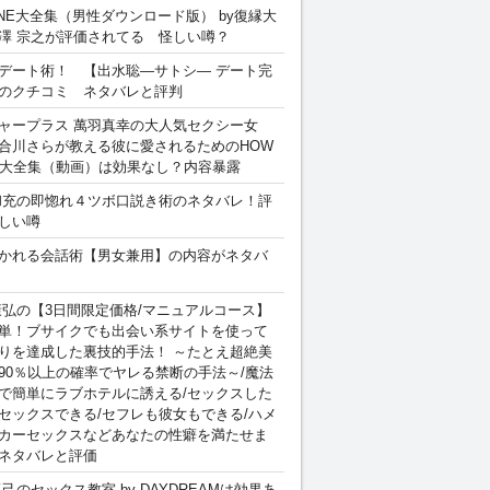
INE大全集（男性ダウンロード版） by復縁大
澤 宗之が評価されてる 怪しい噂？
デート術！ 【出水聡―サトシ― デート完
のクチコミ ネタバレと評判
ャープラス 萬羽真幸の大人気セクシー女
合川さらが教える彼に愛されるためのHOW
sex 大全集（動画）は効果なし？内容暴露
和充の即惚れ４ツボ口説き術のネタバレ！評
しい噂
かれる会話術【男女兼用】の内容がネタバ
康弘の【3日間限定価格/マニュアルコース】
単！ブサイクでも出会い系サイトを使って
りを達成した裏技的手法！ ～たとえ超絶美
90％以上の確率でヤレる禁断の手法～/魔法
で簡単にラブホテルに誘える/セックスした
セックスできる/セフレも彼女もできる/ハメ
カーセックスなどあなたの性癖を満たせま
ネタバレと評価
卓己のセックス教室 by DAYDREAMは効果あ