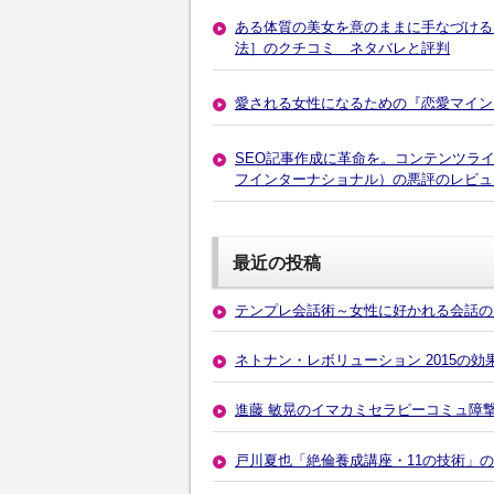
ある体質の美女を意のままに手なづける
法］のクチコミ ネタバレと評判
愛される女性になるための『恋愛マイン
SEO記事作成に革命を。コンテンツライタ
フインターナショナル）の悪評のレビュ
最近の投稿
テンプレ会話術～女性に好かれる会話の
ネトナン・レボリューション 2015の
進藤 敏晃のイマカミセラピーコミュ障
戸川夏也「絶倫養成講座・11の技術」