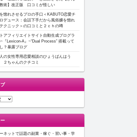
教術】改正版 口コミが怪しい
を惚れさせるプロの手口＜KABUTO恋愛チ
ロデュース：会話下手だから風俗嬢を惚れ
テクニック＞の口コミと２ｃｈの噂
トアフィリエイトサイト自動生成プログラ
5~『Lexicon-A』~“Dual Process” 搭載って
し？暴露ブログ
人の女性専用恋愛相談のひょうばんはう
 ２ちゃんのクチコミ
イブ
リー
ーネットで話題の副業・稼ぐ・習い事・学