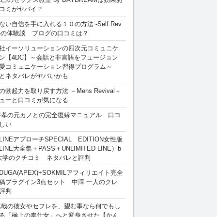
コミがヤバイ？
ない自信を手に入れる１０の方法 -Self Rev
ion-の体験談 ブログの口コミは？
社イーソリューションの四次元コミュニケ
ン【4DC】～会話と非言語をフュージョン
愛コミュニケーション習得プログラム～
とネタバレがヤバいかも
勃起力を取り戻す方法 －Mens Revival－
ューと口コミが気になる
裕孝の元カノとの完全復縁マニュアル 口コ
しい
INEアプローチSPECIAL EDITION女性版
INE大全集＋PASS＋UNLIMITED LINE）b
大学のクチコミ ネタバレと評判
DUGA(APEX)+SOKMILアフィリエイト完全
稿プラグイン3点セット 中澤 一人のクレ
評判
慎哉の彼女やセフレを、望む事なら何でもし
る「極上の奉仕女」へと変身させた【かん