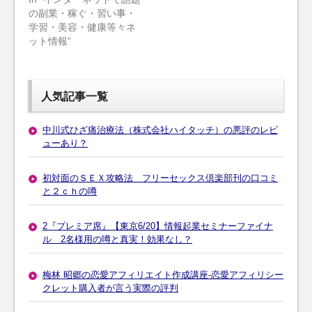
の副業・稼ぐ・習い事・
学習・美容・健康等々ネ
ット情報”
人気記事一覧
中川式ひざ痛治療法（株式会社ハイタッチ）の悪評のレビ
ューあり？
初対面のＳＥＸ攻略法 フリーセックス倶楽部刊の口コミ
と２ｃｈの噂
2『プレミア席』【東京6/20】情報起業セミナーファイナ
ル 2名様用の噂と真実！効果なし？
梅林 昭郷の恋愛アフィリエイト作成講座-恋愛アフィリシー
クレット購入者が言う実際の評判