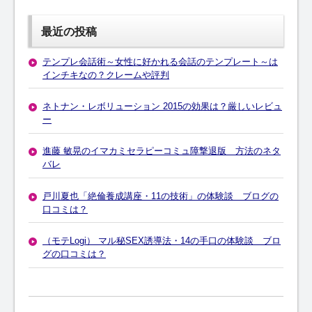
最近の投稿
テンプレ会話術～女性に好かれる会話のテンプレート～は
インチキなの？クレームや評判
ネトナン・レボリューション 2015の効果は？厳しいレビュ
ー
進藤 敏晃のイマカミセラピーコミュ障撃退版 方法のネタ
バレ
戸川夏也「絶倫養成講座・11の技術」の体験談 ブログの
口コミは？
（モテLogi） マル秘SEX誘導法・14の手口の体験談 ブロ
グの口コミは？