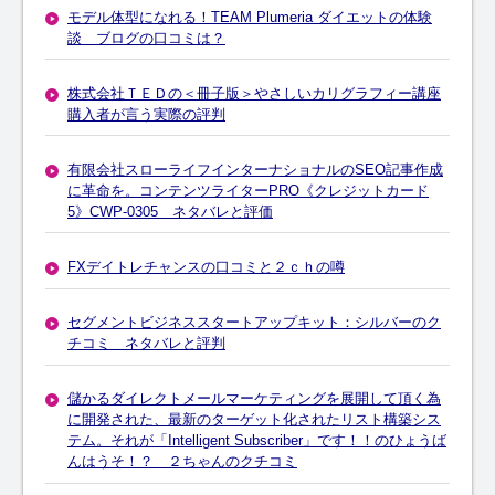
モデル体型になれる！TEAM Plumeria ダイエットの体験
談 ブログの口コミは？
株式会社ＴＥＤの＜冊子版＞やさしいカリグラフィー講座
購入者が言う実際の評判
有限会社スローライフインターナショナルのSEO記事作成
に革命を。コンテンツライターPRO《クレジットカード
5》CWP-0305 ネタバレと評価
FXデイトレチャンスの口コミと２ｃｈの噂
セグメントビジネススタートアップキット：シルバーのク
チコミ ネタバレと評判
儲かるダイレクトメールマーケティングを展開して頂く為
に開発された、最新のターゲット化されたリスト構築シス
テム。それが「Intelligent Subscriber」です！！のひょうば
んはうそ！？ ２ちゃんのクチコミ