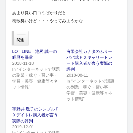
あまり良い口コミばかりだと
胡散臭いけど・・・やってみようかな
関連
LOT LINE 池尻 誠一の
有限会社カナタのふりー
経歴を暴露
パパ式ＦＸキャリートレ
2018-11-18
ード購入者が言う実際の
In “インターネットで話題
評判
の副業・稼ぐ・習い事・
2018-08-11
学習・美容・健康等々ネ
In “インターネットで話題
ット情報”
の副業・稼ぐ・習い事・
学習・美容・健康等々ネ
ット情報”
宇野井 敬子のシンプルＦ
Ｘデイトレ購入者が言う
実際の評判
2019-12-01
In “インターネットで話題