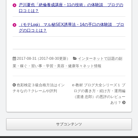
戸川夏也「絶倫養成講座・11の技術」の体験談 ブログの
口コミは？
（モテLogi） マル秘SEX誘導法・14の手口の体験談 ブロ
グの口コミは？
2017-08-31
（2017-08-30更新）
インターネットで話題の副
業・稼ぐ・習い事・学習・美容・健康等々ネット情報
色彩検定３級合格方法はイン
e-教材 ブログ大全シリーズ１ ブ
チキなの？クレームや評判
ログの書き方・続け方・運用編
（渡邊 忠郎）の悪評のレビュー
あり？
サブコンテンツ