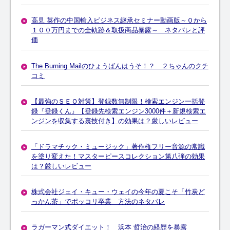
高見 英作の中国輸入ビジネス継承セミナー動画版～０から
１００万円までの全軌跡＆取扱商品暴露～ ネタバレと評
価
The Burning Mailのひょうばんはうそ！？ ２ちゃんのクチ
コミ
【最強のＳＥＯ対策】登録数無制限！検索エンジン一括登
録『登録くん』【登録先検索エンジン3000件＋新規検索エ
ンジンを収集する裏技付き】の効果は？厳しいレビュー
「ドラマチック・ミュージック」著作権フリー音源の常識
を塗り変えた！マスターピースコレクション第八弾の効果
は？厳しいレビュー
株式会社ジェイ・キュー・ウェイの今年の夏こそ「竹炭ど
っかん茶」でポッコリ卒業 方法のネタバレ
ラガーマン式ダイエット！ 浜本 哲治の経歴を暴露