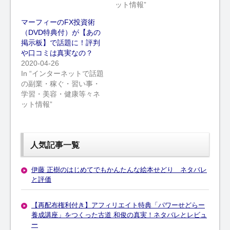
ット情報”
マーフィーのFX投資術
（DVD特典付）が【あの
掲示板】で話題に！評判
や口コミは真実なの？
2020-04-26
In “インターネットで話題
の副業・稼ぐ・習い事・
学習・美容・健康等々ネ
ット情報”
人気記事一覧
伊藤 正樹のはじめてでもかんたんな絵本せどり ネタバレ
と評価
【再配布権利付き】アフィリエイト特典「パワーせどらー
養成講座」をつくった古道 和俊の真実！ネタバレとレビュ
ー