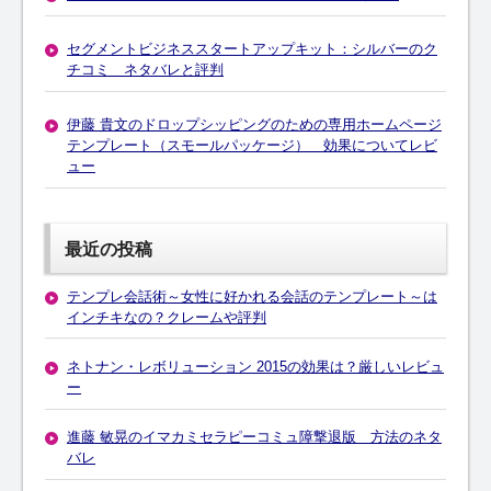
セグメントビジネススタートアップキット：シルバーのク
チコミ ネタバレと評判
伊藤 貴文のドロップシッピングのための専用ホームページ
テンプレート（スモールパッケージ） 効果についてレビ
ュー
最近の投稿
テンプレ会話術～女性に好かれる会話のテンプレート～は
インチキなの？クレームや評判
ネトナン・レボリューション 2015の効果は？厳しいレビュ
ー
進藤 敏晃のイマカミセラピーコミュ障撃退版 方法のネタ
バレ