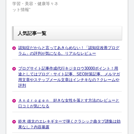
学習・美容・健康等々ネ
ット情報”
人気記事一覧
認知症だからと言ってあきらめない！「認知症改善プログ
ラム」の評判が気になる。リアルなレビュー
ブログサイト記事作成代行キジタロウ30000ポイント！用
途としてはブログ・サイト記事、SEO対策記事、メルマガ
用文章やステップメール文章はインチキなの？クレームや
評判
Ａｎｄｒｏｇｅｎ 好きな女性を落とす方法のレビューと
口コミが気になる
鈴木 雄太のエレキギターで弾くクラシック曲タブ譜集は効
果なし？内容暴露