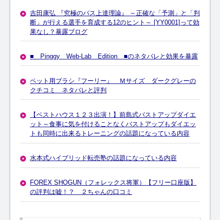
吉田康弘 『究極のパス上達理論』 ～正確な「予測」と「判
断」が行える選手を育成する12のヒント～ [YY0001]って効
果なし？暴露ブログ
■ Pinggy Web-Lab Edition ■のネタバレと効果を暴露
ペット用ブラシ『フーリー』 Ｍサイズ ダークグレーの
クチコミ ネタバレと評判
【ベストハウス１２３出演！】前島式バストアップダイエ
ット～食事に気を付けることなくバストアップもダイエッ
トも同時に出来るトレーニングの話題になっている内容
水本式ハイブリッド転売塾の話題になっている内容
FOREX SHOGUN（フォレックス将軍）【フリー口座版】
の評判は嘘！？ ２ちゃんの口コミ