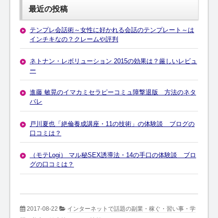
最近の投稿
テンプレ会話術～女性に好かれる会話のテンプレート～は
インチキなの？クレームや評判
ネトナン・レボリューション 2015の効果は？厳しいレビュ
ー
進藤 敏晃のイマカミセラピーコミュ障撃退版 方法のネタ
バレ
戸川夏也「絶倫養成講座・11の技術」の体験談 ブログの
口コミは？
（モテLogi） マル秘SEX誘導法・14の手口の体験談 ブロ
グの口コミは？
2017-08-22
インターネットで話題の副業・稼ぐ・習い事・学