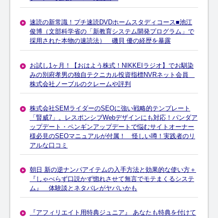
速読の新常識！プチ速読DVDホームスタディコース■池江
俊博（文部科学省の「新教育システム開発プログラム」で
採用された本物の速読法） 磯貝 優の経歴を暴露
お試し1ヶ月！【おはよう株式！NIKKEIラジオ】でお馴染
みの別府孝男の独自テクニカル投資指標NVRネット会員
株式会社ノーブルのクレームや評判
株式会社SEMライダーのSEOに強い戦略的テンプレート
「賢威7」。レスポンシブWebデザインにも対応！パンダア
ップデート・ペンギンアップデートで悩むサイトオーナー
様必見のSEOマニュアルが付属！ 怪しい噂！実践者のリ
アルな口コミ
朝日 新の逆ナンパアイテムの入手方法と効果的な使い方＋
『しゃべらず口説かず惚れさせて無言でモテまくるシステ
ム』 体験談とネタバレがヤバいかも
『アフィリエイト用特典ジュニア』 あなたも特典を付けて