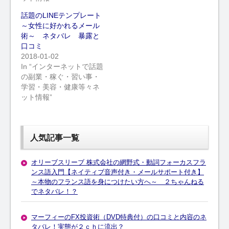
話題のLINEテンプレート
～女性に好かれるメール
術～ ネタバレ 暴露と
口コミ
2018-01-02
In “インターネットで話題
の副業・稼ぐ・習い事・
学習・美容・健康等々ネ
ット情報”
人気記事一覧
オリーブスリーブ 株式会社の網野式・動詞フォーカスフラ
ンス語入門【ネイティブ音声付き・メールサポート付き】
～本物のフランス語を身につけたい方へ～ ２ちゃんねる
でネタバレ！？
マーフィーのFX投資術（DVD特典付）の口コミと内容のネ
タバレ！実態が２ｃｈに流出？