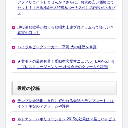
アフィリエイトしませんか？さらに、お求め安い価格にて
セット！【再販権&三大特典&ボーナス付】の内容がネタバ
レ
現役演歌歌手が教える歌唱力上達プログラムって怪しい？
真実の口コミ
バイラルビログメーカー 平河 大の経歴を暴露
★非モテの最終兵器！受動型恋愛マニュアル[TEAM-S.I.H]
プレストエージェンシー 株式会社のクレームや評判
最近の投稿
テンプレ会話術～女性に好かれる会話のテンプレート～は
インチキなの？クレームや評判
ネトナン・レボリューション 2015の効果は？厳しいレビュ
ー