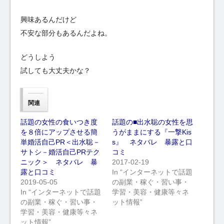
興味あるんだけど
不安な部分もあるんだよね。
どうしよう
試しても大丈夫かな？
関連
話題の女性の食いつき度
話題の■出水聡の女性を思
を８倍にアップさせる簡
うがままにする『一撃Kis
単婚活自己PR＜出水聡－
s』 ネタバレ 暴露と口
サトシ－婚活自己PRテク
コミ
ニック＞ ネタバレ 暴
2017-02-19
露と口コミ
In “インターネットで話題
2019-05-05
の副業・稼ぐ・習い事・
In “インターネットで話題
学習・美容・健康等々ネ
の副業・稼ぐ・習い事・
ット情報”
学習・美容・健康等々ネ
ット情報”