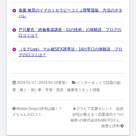
進藤 敏晃のイマカミセラピーコミュ障撃退版 方法のネタ
バレ
戸川夏也「絶倫養成講座・11の技術」の体験談 ブログの
口コミは？
（モテLogi） マル秘SEX誘導法・14の手口の体験談 ブロ
グの口コミは？
2024-01-17
（2024-01-16更新）
インターネットで話題の副
業・稼ぐ・習い事・学習・美容・健康等々ネット情報
Mobile Dropの評判は嘘！？
★グラビア恋愛タレント 結原
２ちゃんの口コミ
紗也が教える！恋愛成功５つの
秘密♪の株式会社KABUTOさん
経歴と評判