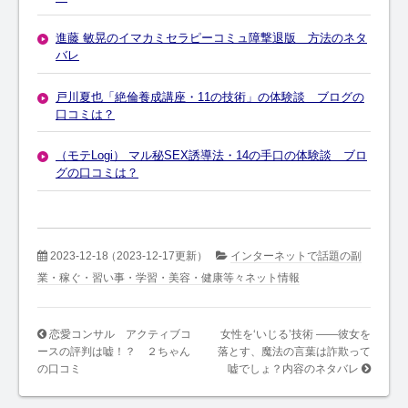
進藤 敏晃のイマカミセラピーコミュ障撃退版 方法のネタ
バレ
戸川夏也「絶倫養成講座・11の技術」の体験談 ブログの
口コミは？
（モテLogi） マル秘SEX誘導法・14の手口の体験談 ブロ
グの口コミは？
2023-12-18
（2023-12-17更新）
インターネットで話題の副
業・稼ぐ・習い事・学習・美容・健康等々ネット情報
恋愛コンサル アクティブコ
女性を‘いじる’技術 ――彼女を
ースの評判は嘘！？ ２ちゃん
落とす、魔法の言葉は詐欺って
の口コミ
嘘でしょ？内容のネタバレ