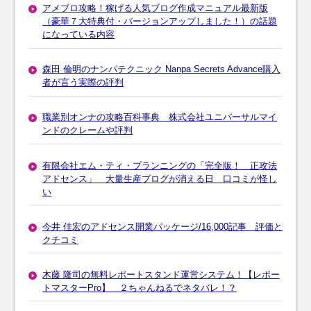
アメブロ攻略！稼げる人気ブログ作成マニュアル最新版
（豪華７大特典付・バージョンアップしました！）の話題
になっている内容
森田 倫明のナンパテクニック Nanpa Secrets Advance購入
者が言う実際の評判
職業別オンナの攻略百科事典 株式会社ユニバーサルマイ
ンドのクレームや評判
有限会社エム・ティ・プランニングの「完全版！ 正攻法
アドセンス」 大量生産ブログが消える日 口コミが怪し
い
今井 佳宏のアドセンス開業パッケージ/16,000記事 評価と
クチコミ
木藤 隆司の無料レポートスタンド運営システム！【レポー
トマスターPro】 ２ちゃんねるでネタバレ！？