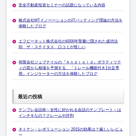
安全不動産投資セミナーの話題になっている内容
株式会社MTイノベーションのITパッティング理論の方法を
体験したブログ
エフピーネット株式会社の6000年聖書に隠された成功法
則 ザ・ステイタス 口コミが怪しい
有限会社ジュブナイルの『Ａｎｄｒｏｉｄ』ボラティリテ
ィの質から相場を予測する、「トレール機能付き1分足専
用」インジケーターの方法を体験したブログ
最近の投稿
テンプレ会話術～女性に好かれる会話のテンプレート～は
インチキなの？クレームや評判
ネトナン・レボリューション 2015の効果は？厳しいレビュ
ー