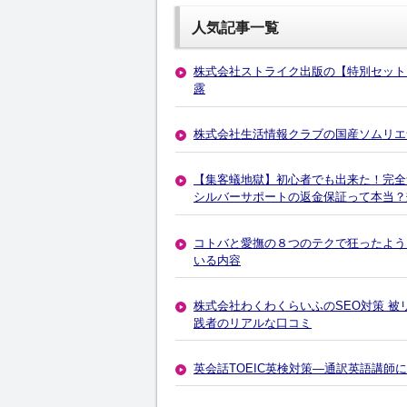
人気記事一覧
株式会社ストライク出版の【特別セット
露
株式会社生活情報クラブの国産ソムリエナイ
【集客蟻地獄】初心者でも出来た！完
シルバーサポートの返金保証って本当？
コトバと愛撫の８つのテクで狂ったように
いる内容
株式会社わくわくらいふのSEO対策 被
践者のリアルな口コミ
英会話TOEIC英検対策―通訳英語講