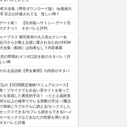
INE大全集（男性ダウンロード版） by復縁大
澤 宗之が評価されてる 怪しい噂？
デート術！ 【出水聡―サトシ― デート完
のクチコミ ネタバレと評判
ャープラス 萬羽真幸の大人気セクシー女
合川さらが教える彼に愛されるためのHOW
sex 大全集（動画）は効果なし？内容暴露
和充の即惚れ４ツボ口説き術のネタバレ！評
しい噂
かれる会話術【男女兼用】の内容がネタバ
康弘の【3日間限定価格/マニュアルコース】
単！ブサイクでも出会い系サイトを使って
りを達成した裏技的手法！ ～たとえ超絶美
90％以上の確率でヤレる禁断の手法～/魔法
で簡単にラブホテルに誘える/セックスした
セックスできる/セフレも彼女もできる/ハメ
カーセックスなどあなたの性癖を満たせま
ネタバレと評価