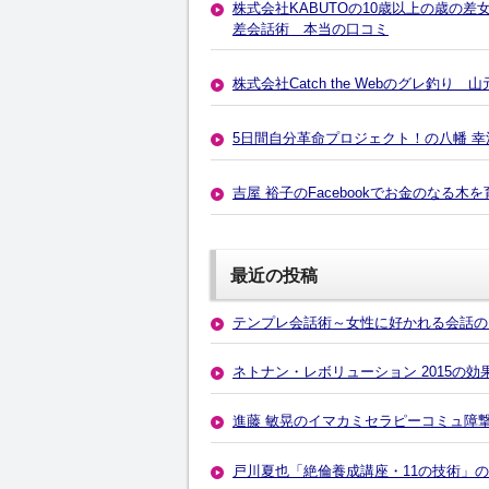
株式会社KABUTOの10歳以上の歳の
差会話術 本当の口コミ
株式会社Catch the Webのグレ
5日間自分革命プロジェクト！の八幡 
吉屋 裕子のFacebookでお金のなる
最近の投稿
テンプレ会話術～女性に好かれる会話の
ネトナン・レボリューション 2015の
進藤 敏晃のイマカミセラピーコミュ障
戸川夏也「絶倫養成講座・11の技術」