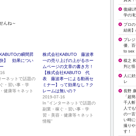
復縁L
学の滝
せんね～
プロの
結術】
プレジ
優、百
to 
KABUTOの瞬間昇
株式会社KABUTO 藤波孝
快】 効果につい
一の売り上げの上がるホー
楳之 
判と怪
ー
ムページの文章の書き方！
-16
【株式会社KABUTO 代
人に好
インターネットで話題の
表 藤波孝一による動画セ
レ
ぐ・習い事・学
ミナー】って効果なし？ク
・健康等々ネット
レームは無いの？
長野 
「超簡
2019-07-16
千人斬
In “インターネットで話題の
人でも
副業・稼ぐ・習い事・学
の一言
習・美容・健康等々ネット
い時に
情報”
撮りや
す！ 