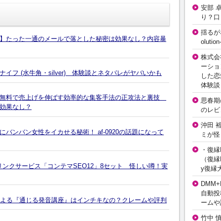
安部 
り？口
揺るが
】たった一通のメールで落とした秘密は効果なし？内容暴
olut
株式会
ーショ
フ (水牛角・silver) 体験談とネタバレがヤバいかも
した恋
体験談
全無料で売上げを伸ばす効率的な集客手法の正攻法と裏技
思春期の
効果なし？
のレビ
沖田 
バンバン女性をイカせる秘術！ af-0920の話題になって
ミが怪
・復縁L
（復縁L
リンクサービス「コンテマSEO12」8セット 怪しい噂！実
y復縁
DMM+
自動投
師による『通じる発音講座』はインチキなの？クレームや評判
ームや
竹中 