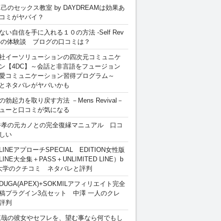
卓己のセックス教室 by DAYDREAMは効果あ
コミがヤバイ？
ない自信を手に入れる１０の方法 -Self Rev
ion-の体験談 ブログの口コミは？
社イーソリューションの四次元コミュニケ
ン【4DC】～会話と非言語をフュージョン
愛コミュニケーション習得プログラム～
とネタバレがヤバいかも
勃起力を取り戻す方法 －Mens Revival－
ューと口コミが気になる
裕孝の元カノとの完全復縁マニュアル 口コ
しい
INEアプローチSPECIAL EDITION女性版
INE大全集＋PASS＋UNLIMITED LINE）b
大学のクチコミ ネタバレと評判
DUGA(APEX)+SOKMILアフィリエイト完全
稿プラグイン3点セット 中澤 一人のクレ
評判
慎哉の彼女やセフレを、望む事なら何でもし