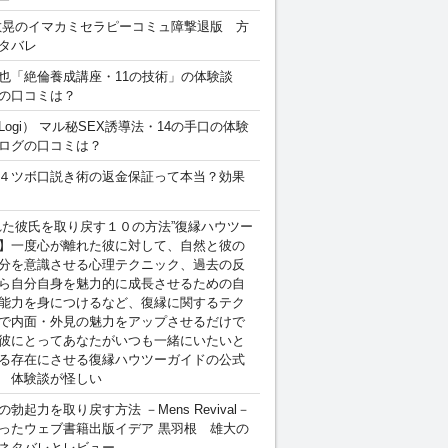
敏晃のイマカミセラピーコミュ障撃退版 方
タバレ
也「絶倫養成講座・11の技術」の体験談
の口コミは？
Logi） マル秘SEX誘導法・14の手口の体験
ログの口コミは？
４ツボ口説き術の返金保証って本当？効果
れた彼氏を取り戻す１０の方法”復縁ハウツー
】一度心が離れた彼に対して、自然と彼の
分を意識させる心理テクニック、過去の反
ら自分自身を魅力的に成長させるための自
能力を身につけるなど、復縁に関するテク
で内面・外見の魅力をアップさせるだけで
彼にとってあなたがいつも一緒にいたいと
る存在にさせる復縁ハウツーガイドの公式
 体験談が怪しい
勃起力を取り戻す方法 －Mens Revival－
ったウェブ書籍出版イデア 黒羽根 雄大の
ネタバレとレビュー