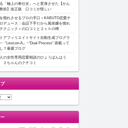
る「極上の奉仕女」へと変身させた【かん
教術】改正版 口コミが怪しい
を惚れさせるプロの手口＜KABUTO恋愛チ
ロデュース：会話下手だから風俗嬢を惚れ
テクニック＞の口コミと２ｃｈの噂
トアフィリエイトサイト自動生成プログラ
5~『Lexicon-A』~“Dual Process” 搭載って
し？暴露ブログ
人の女性専用恋愛相談のひょうばんはう
 ２ちゃんのクチコミ
イブ
リー