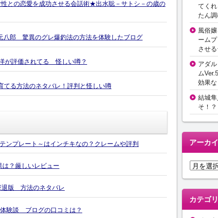
差女性との恋愛を成功させる会話術★出水聡－サトシ－の歳の
てくれ
たん調
風俗嬢
釣り 山元八郎 驚異のグレ爆釣法の方法を体験したブログ
ームプ
させる
幸洋が評価されてる 怪しい噂？
アダル
ムVer.
効果な
木を育てる方法のネタバレ！評判と怪しい噂
結城隼
そ！？
アーカ
テンプレート～はインチキなの？クレームや評判
ア
効果は？厳しいレビュー
ー
カ
撃退版 方法のネタバレ
イ
カテゴ
ブ
の体験談 ブログの口コミは？