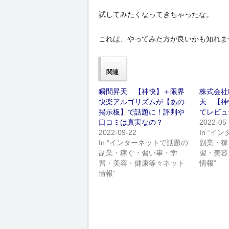
試してみたくなってきちゃったな。
これは、やってみた方が良いかも知れま
関連
瞬間昇天 【神快】＋限界
株式会社
快楽アルゴリズムが【あの
天 【神
掲示板】で話題に！評判や
てレビュ
口コミは真実なの？
2022-05
2022-09-22
In “
In “インターネットで話題の
副業・稼
副業・稼ぐ・習い事・学
習・美容
習・美容・健康等々ネット
情報”
情報”