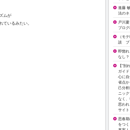
進藤 
法のネ
ズムが
戸川夏
れているみたい。
ブログ
（モテ
談 ブ
即惚れ
なし？
【“別
ガイド
心に自
省点か
己分析
ニック
なく、
思われ
サイト
思春期の
をつく
真実！