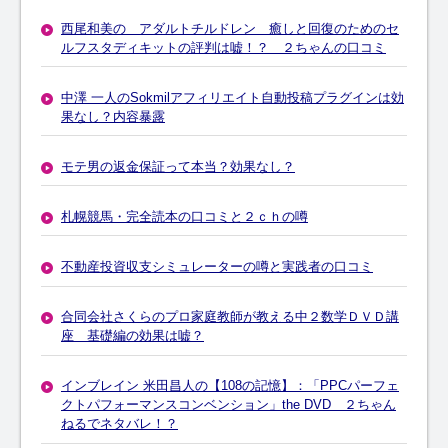
西尾和美の アダルトチルドレン 癒しと回復のためのセ
ルフスタディキットの評判は嘘！？ ２ちゃんの口コミ
中澤 一人のSokmilアフィリエイト自動投稿プラグインは効
果なし？内容暴露
モテ男の返金保証って本当？効果なし？
札幌競馬・完全読本の口コミと２ｃｈの噂
不動産投資収支シミュレーターの噂と実践者の口コミ
合同会社さくらのプロ家庭教師が教える中２数学ＤＶＤ講
座 基礎編の効果は嘘？
インブレイン 米田昌人の【108の記憶】：「PPCパーフェ
クトパフォーマンスコンベンション」the DVD ２ちゃん
ねるでネタバレ！？