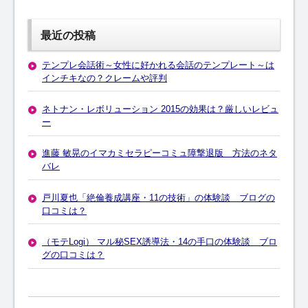
最近の投稿
テンプレ会話術～女性に好かれる会話のテンプレート～は
インチキなの？クレームや評判
ネトナン・レボリューション 2015の効果は？厳しいレビュ
ー
進藤 敏晃のイマカミセラピーコミュ障撃退版 方法のネタ
バレ
戸川夏也「絶倫養成講座・11の技術」の体験談 ブログの
口コミは？
（モテLogi） マル秘SEX誘導法・14の手口の体験談 ブロ
グの口コミは？