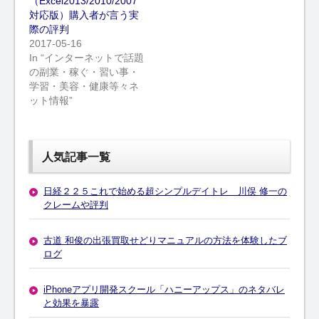
（Excel2013/2010/2007
対応版）購入者が言う実
際の評判
2017-05-16
In “インターネットで話題
の副業・稼ぐ・習い事・
学習・美容・健康等々ネ
ット情報”
人気記事一覧
日経２２５これで始める超シンプルデイトレ 川俣 修一の
クレームや評判
古道 和俊の出張買取せどりマニュアルの方法を体験したブ
ログ
iPhoneアプリ開発スクール「ハニーアップス」のネタバレ
と効果を暴露